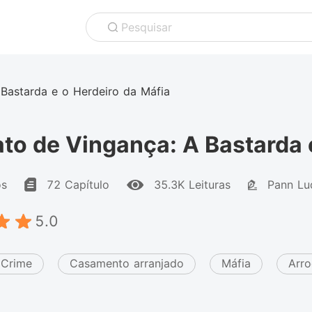
Pesquisar
 Bastarda e o Herdeiro da Máfia
to de Vingança: A Bastarda 
os
72 Capítulo
35.3K Leituras
Pann Lu
5.0
Crime
Casamento arranjado
Máfia
Arro