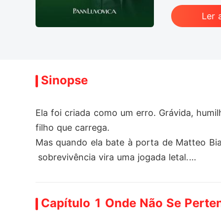
Ler 
Sinopse
Ela foi criada como um erro. Grávida, humil
filho que carrega.

Mas quando ela bate à porta de Matteo Bia
 sobrevivência vira uma jogada letal.

Um casamento por contrato.

Uma proposta ousada.

Capítulo 1 Onde Não Se Perte
E uma promessa: ninguém sai ileso.

Matteo quer vingança.
