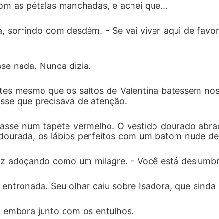
om as pétalas manchadas, e achei que...
a, sorrindo com desdém. - Se vai viver aqui de favo
se nada. Nunca dizia.
tes mesmo que os saltos de Valentina batessem nos
esse que precisava de atenção.
lasse num tapete vermelho. O vestido dourado abraç
urada, os lábios perfeitos com um batom nude de r
 voz adoçando como um milagre. - Você está deslum
 entronada. Seu olhar caiu sobre Isadora, que aind
 embora junto com os entulhos.  