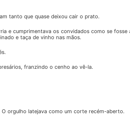
iam tanto que quase deixou cair o prato.
sorria e cumprimentava os convidados como se fosse 
einado e taça de vinho nas mãos.
és.
esários, franzindo o cenho ao vê-la.
er. O orgulho latejava como um corte recém-aberto.