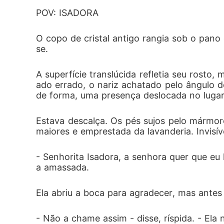
Isadora quer o mundo em chamas.

POV: ISADORA
E juntos, eles vão transformar um casament
O copo de cristal antigo rangia sob o pan
"Você quer ser minha esposa, mesmo carr
se.  
A superfície translúcida refletia seu rosto,
ado errado, o nariz achatado pelo ângulo do
de forma, uma presença deslocada no lugar 
Estava descalça. Os pés sujos pelo mármor
maiores e emprestada da lavanderia. Invisí
- Senhorita Isadora, a senhora quer que eu
a amassada.  
Ela abriu a boca para agradecer, mas antes
- Não a chame assim - disse, ríspida. - Ela