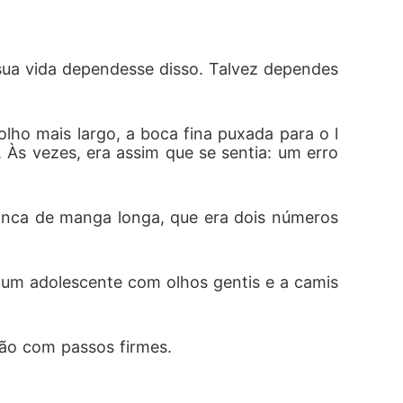
sua vida dependesse disso. Talvez dependes
me com meu nome no dedo."
 olho mais largo, a boca fina puxada para o l
 Às vezes, era assim que se sentia: um erro 
anca de manga longa, que era dois números 
, um adolescente com olhos gentis e a camis
lão com passos firmes.