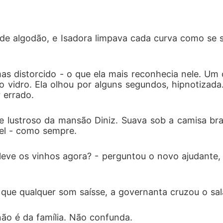
o falso na sentença de todos que os feriram.

o de algodão, e Isadora limpava cada curva como se 
egando o bastardo do meu primo? Pois então, quei
 mas distorcido - o que ela mais reconhecia nele. Um
 vidro. Ela olhou por alguns segundos, hipnotizada.
errado.  
e lustroso da mansão Diniz. Suava sob a camisa br
vel - como sempre.
 leve os vinhos agora? - perguntou o novo ajudante
 que qualquer som saísse, a governanta cruzou o sa
 não é da família. Não confunda.