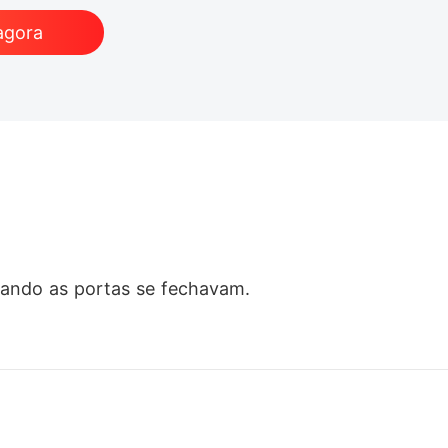
agora
ando as portas se fechavam.

ela aprendeu a sorrir em silêncio, a sangrar por d