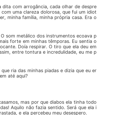
 dita com arrogância, cada olhar de despre
 com uma clareza dolorosa, que fui um idiot
inguém consegue responder:

, minha família, minha própria casa. Era o 
a. O som metálico dos instrumentos ecoava p
 mais forte em minhas têmporas. Eu sentia o 
ante. Doía respirar. O tiro que ela deu em 
sim, entre tontura e incredulidade, eu me p
ue ria das minhas piadas e dizia que eu er
em até aqui?
asamos, mas por que diabos ela tinha todo 
adas! Aquilo não fazia sentido. Será que ela i
arrastada, e ela percebeu meu desespero.