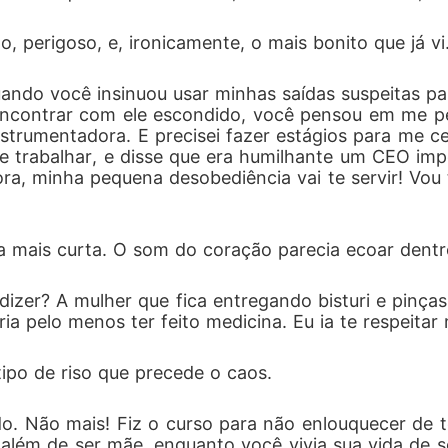
, perigoso, e, ironicamente, o mais bonito que já vi
uando você insinuou usar minhas saídas suspeitas pa
encontrar com ele escondido, você pensou em me pe
nstrumentadora. E precisei fazer estágios para me ce
e trabalhar, e disse que era humilhante um CEO im
a, minha pequena desobediência vai te servir! Vou ti
a mais curta. O som do coração parecia ecoar dentro
dizer? A mulher que fica entregando bisturi e pinça
ia pelo menos ter feito medicina. Eu ia te respeitar 
tipo de riso que precede o caos.
do. Não mais! Fiz o curso para não enlouquecer de t
ém de ser mãe, enquanto você vivia sua vida de solt