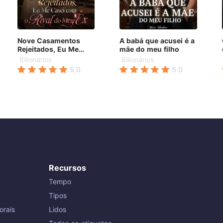
Nove Casamentos
A babá que acusei é a
Rejeitados, Eu Me
mãe do meu filho
Casei com o Rival do
Bilionários
Bilionários
Meu Ex
5.0
5.0
Recursos
Tempo
Tipos
orais
Lidos