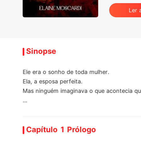
Ler 
Sinopse
Ele era o sonho de toda mulher.

Ela, a esposa perfeita.

Mas ninguém imaginava o que acontecia qu
Entre jantares caros e promessas de amor, 
e a transformou em nada.

Capítulo 1 Prólogo
Até que o silêncio virou grito.

E o amor, crime.
