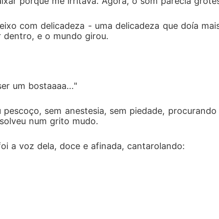
ixar porque me irritava. Agora, o som parecia grot
eixo com delicadeza - uma delicadeza que doía mai
r dentro, e o mundo girou.
ser um bostaaaa..."
pescoço, sem anestesia, sem piedade, procurando a b
solveu num grito mudo.
foi a voz dela, doce e afinada, cantarolando: