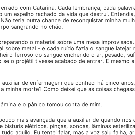
 errado com Catarina. Cada lembrança, cada palavra
 um espelho rachado da vida que destruí. Entendia,
 o país inteiro assistindo, surge a pergunta que n
 Não teria outra chance de reconquistar minha mulher
corpo sangrando no chão.
a, preparando o material sobre uma mesa improvisad
tal sobre metal - e cada ruído fazia o sangue latejar
heiro ferroso do sangue enchendo o ar, pesado, sufoc
e o projétil tivesse acabado de entrar. E mesmo as
auxiliar de enfermagem que conheci há cinco anos, q
r a minha morte? Como deixei que as coisas chegass
âmina e o pânico tomou conta de mim.
ouco mais avançada que a auxiliar de quando nos c
 bisturis elétricos, pinças, sondas, lâminas esteriliz
 tudo aquilo. Eu tentei falar, mas a voz saiu falha, 