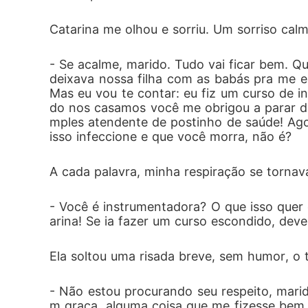
Catarina me olhou e sorriu. Um sorriso calmo
- Se acalme, marido. Tudo vai ficar bem. Q
deixava nossa filha com as babás pra me 
Mas eu vou te contar: eu fiz um curso de i
do nos casamos você me obrigou a parar d
mples atendente de postinho de saúde! Agor
isso infeccione e que você morra, não é?
A cada palavra, minha respiração se tornav
- Você é instrumentadora? O que isso quer 
arina! Se ia fazer um curso escondido, dever
Ela soltou uma risada breve, sem humor, o 
- Não estou procurando seu respeito, mari
m graça, alguma coisa que me fizesse bem al