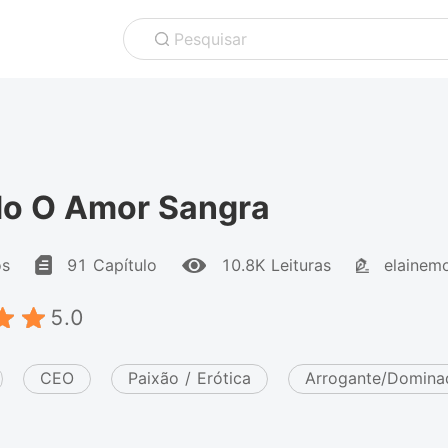
Pesquisar
o O Amor Sangra
os
91 Capítulo
10.8K Leituras
elainem
5.0
CEO
Paixão / Erótica
Arrogante/Domina