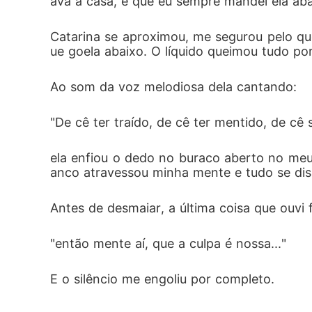
ava a casa, e que eu sempre mandei ela aba
Catarina se aproximou, me segurou pelo qu
ue goela abaixo. O líquido queimou tudo po
Ao som da voz melodiosa dela cantando:
"De cê ter traído, de cê ter mentido, de cê 
ela enfiou o dedo no buraco aberto no meu 
anco atravessou minha mente e tudo se dis
Antes de desmaiar, a última coisa que ouvi 
"então mente aí, que a culpa é nossa..."
E o silêncio me engoliu por completo.