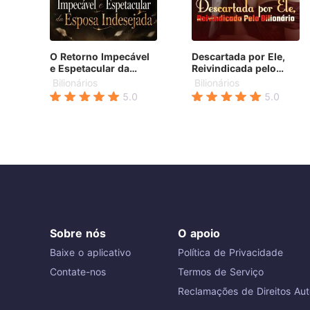
O Retorno Impecável
Descartada por Ele,
e Espetacular da
Reivindicada pelo
Esposa Indesejada
Bilionário
Bilionários
Bilionários
5.0
5.0
Sobre nós
O apoio
Baixe o aplicativo
Política de Privacidade
Contate-nos
Termos de Serviço
Reclamações de Direitos Aut