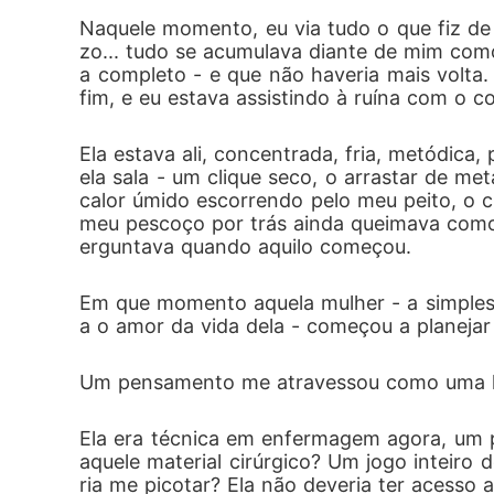
Naquele momento, eu via tudo o que fiz de
zo... tudo se acumulava diante de mim como
Agora, com o corpo do marido em pedaços e
a completo - e que não haveria mais volta.
fim, e eu estava assistindo à ruína com o 
Ela estava ali, concentrada, fria, metódic
ela sala - um clique seco, o arrastar de me
calor úmido escorrendo pelo meu peito, o c
meu pescoço por trás ainda queimava como s
erguntava quando aquilo começou.
Em que momento aquela mulher - a simples 
a o amor da vida dela - começou a planeja
Um pensamento me atravessou como uma l
Ela era técnica em enfermagem agora, um p
aquele material cirúrgico? Um jogo inteiro de
ria me picotar? Ela não deveria ter acesso a