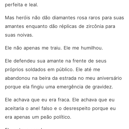
porque eu era apenas um
perfeita e leal.
peão político. Ele estava
errado. Eu não chorei.
Mas heróis não dão diamantes rosa raros para suas 
Lágrimas são para mulheres
que têm opções. Eu tinha
amantes enquanto dão réplicas de zircônia para 
uma estratégia. Entrei no
banheiro e disquei um
suas noivas.
número que não ousava ligar
há uma década. "Fale", uma
Ele não apenas me traiu. Ele me humilhou.
voz como cascalho rosnou
do outro lado. Lorenzo
Moretti. O Capo da família
Ele defendeu sua amante na frente de seus 
rival. O homem que meu pai
próprios soldados em público. Ele até me 
chamava de Diabo. "O
casamento está cancelado",
abandonou na beira da estrada no meu aniversário 
sussurrei, encarando meu
reflexo. "Eu quero uma
porque ela fingiu uma emergência de gravidez.
aliança com você, Enzo. E
quero ver a família Ferraz
Ele achava que eu era fraca. Ele achava que eu 
reduzida a cinzas."
aceitaria o anel falso e o desrespeito porque eu 
era apenas um peão político.