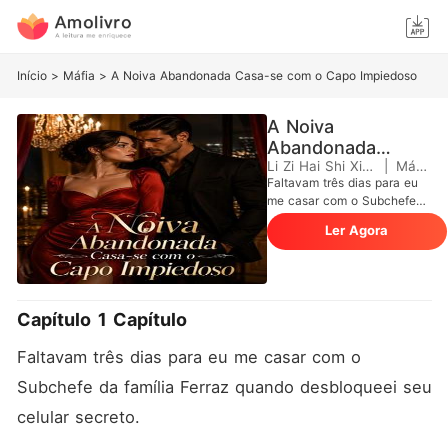
Início
>
Máfia
>
A Noiva Abandonada Casa-se com o Capo Impiedoso
A Noiva
Abandonada
Casa-se com o
Li Zi Hai Shi Xing
|
Máfia
Faltavam três dias para eu
Capo Impiedoso
me casar com o Subchefe
da família Ferraz quando
Ler Agora
desbloqueei seu celular
secreto. A tela brilhava com
uma luz tóxica na escuridão,
ao lado do meu noivo
adormecido. Uma mensagem
Capítulo 1 Capítulo
de um contato salvo como
"Probleminha" dizia: "Ela é
Faltavam três dias para eu me casar com o 
só uma estátua, Dante. Volta
pra cama." Anexada, havia
Subchefe da família Ferraz quando desbloqueei seu 
uma foto de uma mulher
celular secreto.
deitada nos lençóis do
escritório particular dele,