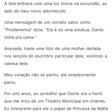
vestindo a camisa dele. Meu
A tela brilhava com uma luz tóxica na escuridão, ao 
coração não se partiu; ele
simplesmente parou. Por oito
lado do meu noivo adormecido.
anos, eu acreditei que Dante
era o herói que me tirou de
Uma mensagem de um contato salvo como 
um Theatro Municipal em
chamas. Eu interpretei para
"Probleminha" dizia: "Ela é só uma estátua, Dante. 
ele o papel da Princesa da
Volta pra cama."
Máfia perfeita e leal. Mas
heróis não dão diamantes
rosa raros para suas
Anexada, havia uma foto de uma mulher deitada 
amantes enquanto dão
réplicas de zircônia para
nos lençóis do escritório particular dele, vestindo a 
suas noivas. Ele não apenas
camisa dele.
me traiu. Ele me humilhou.
Ele defendeu sua amante na
frente de seus próprios
Meu coração não se partiu; ele simplesmente 
soldados em público. Ele até
parou.
me abandonou na beira da
estrada no meu aniversário
porque ela fingiu uma
Por oito anos, eu acreditei que Dante era o herói 
emergência de gravidez. Ele
achava que eu era fraca. Ele
que me tirou de um Theatro Municipal em chamas. 
achava que eu aceitaria o
Eu interpretei para ele o papel da Princesa da Máfia 
anel falso e o desrespeito