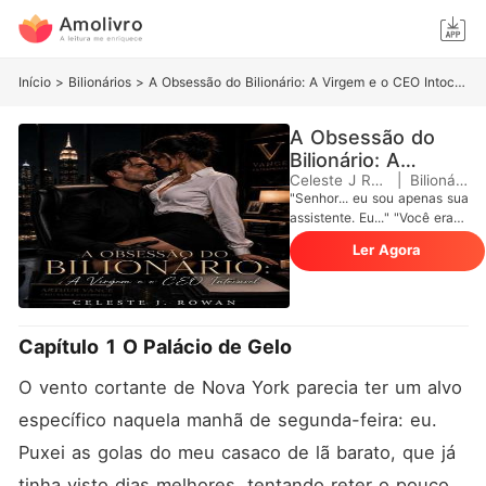
Início
>
Bilionários
>
A Obsessão do Bilionário: A Virgem e o CEO Intocável
A Obsessão do
Bilionário: A
Virgem e o CEO
Celeste J Rowan
|
Bilionários
"Senhor... eu sou apenas sua
Intocável
assistente. Eu..." "Você era
minha assistente até cair
Ler Agora
nos meus braços esta
manhã. Agora, você é a
única maldita mulher neste
mundo que eu consigo tocar
sem sentir nojo. E eu vou ter
Capítulo 1 O Palácio de Gelo
cada centímetro de você."
Regra número um da Vance
O vento cortante de Nova York parecia ter um alvo 
Enterprises: Nunca toque no
CEO. Arthur Vance é o
específico naquela manhã de segunda-feira: eu. 
bilionário mais temido de
Puxei as golas do meu casaco de lã barato, que já 
Nova York. Frio, sádico e
implacável, ele é conhecido
tinha visto dias melhores, tentando reter o pouco 