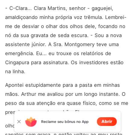
- C-Clara... Clara Martins, senhor - gaguejei, 
amaldiçoando minha própria voz trêmula. Lembrei-
me de desviar o olhar dos olhos dele, focando no 
nó da sua gravata de seda escura. - Sou a nova 
assistente júnior. A Sra. Montgomery teve uma 
emergência. Eu... eu trouxe os relatórios de 
Cingapura para assinatura. Os investidores estão 
na linha.
Apontei estupidamente para a pasta em minhas 
mãos. Arthur me avaliou por um longo instante. O 
peso da sua atenção era quase físico, como se me 
pressionasse contra o chão. Ele 
Abrir
Reclame seu bônus no App
olhou para minhas roupas baratas, para meus 
sapatos sem graça, e então voltou ao meu rosto. 