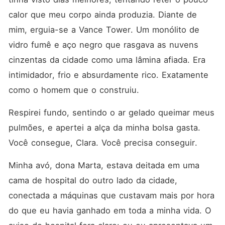
como o "Lorde de Gelo". Por
trás dos ternos sob medida e
calor que meu corpo ainda produzia. Diante de 
das luvas de couro escuras
mim, erguia-se a Vance Tower. Um monólito de 
que ele nunca tira, esconde-
se um trauma: uma fobia
vidro fumê e aço negro que rasgava as nuvens 
paralisante do toque
humano. Ninguém ousa
cinzentas da cidade como uma lâmina afiada. Era 
chegar perto. Ninguém o
intimidador, frio e absurdamente rico. Exatamente 
toca. Até que Clara Martins,
uma jovem de 21 anos -
como o homem que o construiu.
virgem, endividada e
desesperada para salvar a
vida da avó -, tropeça direto
Respirei fundo, sentindo o ar gelado queimar meus 
no colo dele em seu primeiro
pulmões, e apertei a alça da minha bolsa gasta. 
dia de trabalho. O que
deveria causar um ataque
Você consegue, Clara. Você precisa conseguir.
de pânico no bilionário se
transforma em uma fome
Minha avó, dona Marta, estava deitada em uma 
doentia e incontrolável. Pele
na pele. Sem repulsa.
cama de hospital do outro lado da cidade, 
Apenas um desejo selvagem.
Clara é a única exceção à
conectada a máquinas que custavam mais por hora 
maldição de Arthur. A partir
do que eu havia ganhado em toda a minha vida. O 
desse segundo, o monstro
intocável desenvolve uma