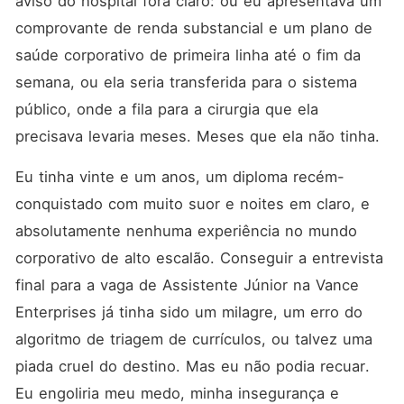
aviso do hospital fora claro: ou eu apresentava um 
obsessão sombria por ela.
Ele a promove. Ele a isola
comprovante de renda substancial e um plano de 
em sua cobertura. Ele
saúde corporativo de primeira linha até o fim da 
secretamente compra todas
as dívidas dela. Clara achou
semana, ou ela seria transferida para o sistema 
que estava assinando um
contrato de trabalho de luxo,
público, onde a fila para a cirurgia que ela 
mas acabou de se entregar
precisava levaria meses. Meses que ela não tinha.
a um predador insaciável,
disposto a corromper sua
inocência da forma mais
Eu tinha vinte e um anos, um diploma recém-
suja e deliciosa possível.
conquistado com muito suor e noites em claro, e 
absolutamente nenhuma experiência no mundo 
corporativo de alto escalão. Conseguir a entrevista 
final para a vaga de Assistente Júnior na Vance 
Enterprises já tinha sido um milagre, um erro do 
algoritmo de triagem de currículos, ou talvez uma 
piada cruel do destino. Mas eu não podia recuar. 
Eu engoliria meu medo, minha insegurança e 