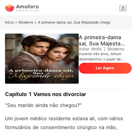
Início
>
Moderno
>
A primeira-dama sai, Sua Majestade chega
A primeira-dama
sai, Sua Majestade
chega
Asher Wolfe
|
Moderno
Durante três anos, Allison
desempenhou o papel de
perfeita primeira-dama em
Ler Agora
um casamento no qual o
marido nunca retribuiu o seu
amor. Seu marido, Nolan,
zombava de suas origens,
sua sogra a ridicularizava
Capítulo 1 Vamos nos divorciar
por não poder conceber, e a
amante grávida tomava seu
"Seu marido ainda não chegou?"
lugar. Então, Allison aceitou
o divórcio e foi embora. No
mesmo dia, a família real a
Um jovem médico residente estava ali, com vários 
reivindicou como sua
formulários de consentimento cirúrgico na mão, 
princesa perdida. Agora,