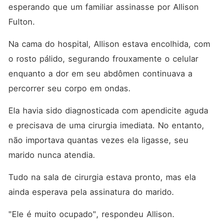
coroa, fortuna, poder, três
esperando que um familiar assinasse por Allison 
irmãos formidáveis e um
companheiro real escolhido
Fulton. 
a dedo estavam ao seu lado.
O irmão mais velho, o
Na cama do hospital, Allison estava encolhida, com 
traficante de armas mais
temido do mundo, empurrou
o rosto pálido, segurando frouxamente o celular 
um cartão preto sobre a
enquanto a dor em seu abdômen continuava a 
mesa. "Pegue. Compre o que
quiser." O segundo, um
percorrer seu corpo em ondas. 
médico genial, girava um
bisturi entre os dedos.
"Diga-me, Allison, quantos
Ela havia sido diagnosticada com apendicite aguda 
cortes merecem aqueles que
e precisava de uma cirurgia imediata. No entanto, 
te machucaram?" O terceiro,
uma estrela mundial das
não importava quantas vezes ela ligasse, seu 
artes marciais, invadiu o
território de seu ex-marido.
marido nunca atendia. 
"Quem fez minha irmã
chorar? Hora de pagar."
Tudo na sala de cirurgia estava pronto, mas ela 
Quando o ex implorou por
uma segunda chance,
ainda esperava pela assinatura do marido. 
Allison apenas sorriu. Era
tarde demais. Ela não era
"Ele é muito ocupado", respondeu Allison. 
mais a esposa de Nolan,