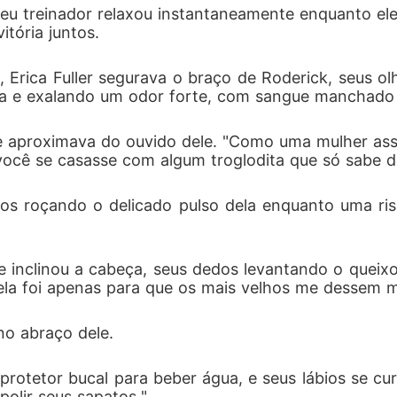
u treinador relaxou instantaneamente enquanto ele 
tória juntos. 
Erica Fuller segurava o braço de Roderick, seus ol
ada e exalando um odor forte, com sangue manchado 
 aproximava do ouvido dele. "Como uma mulher ass
 você se casasse com algum troglodita que só sabe d
dos roçando o delicado pulso dela enquanto uma ris
e inclinou a cabeça, seus dedos levantando o queixo
ela foi apenas para que os mais velhos me dessem m
no abraço dele. 
 protetor bucal para beber água, e seus lábios se cur
olir seus sapatos."