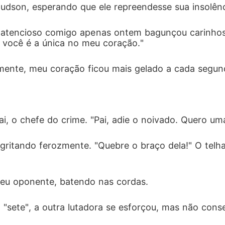
Hudson, esperando que ele repreendesse sua insolênc
 atencioso comigo apenas ontem bagunçou carinhos
, você é a única no meu coração."
mente, meu coração ficou mais gelado a cada segun
i, o chefe do crime. "Pai, adie o noivado. Quero uma
 gritando ferozmente. "Quebre o braço dela!" O tel
meu oponente, batendo nas cordas. 
"sete", a outra lutadora se esforçou, mas não conse