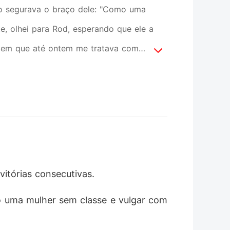
o segurava o braço dele: "Como uma
e, olhei para Rod, esperando que ele a
omem que até ontem me tratava com
 deu uma risadinha: "Está com ciúmes?"
dois flertarem descaradamente, o meu
marga e liguei para o meu pai, o
to. Quero escolher um novo parceiro."
itórias consecutivas. 
o uma mulher sem classe e vulgar com