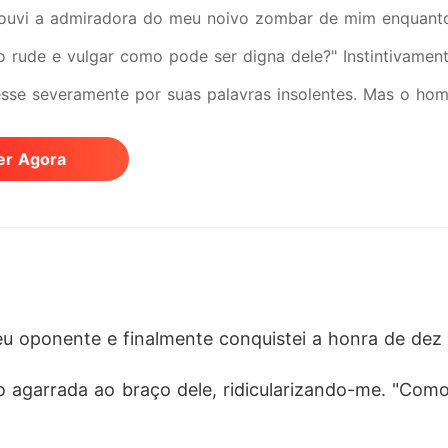
 ouvi a admiradora do meu noivo zombar de mim enquant
o rude e vulgar como pode ser digna dele?" Instintivament
sse severamente por suas palavras insolentes. Mas o h
 e carinho apenas afagou carinhosamente a cabeça dela e
er Agora
anquila, no meu coração só existe você." Observando os 
oi se enchendo de frieza. Rude e vulgar? Dei uma risada a
chefe do crime organizado: "Papai, o noivado está desfei
u oponente e finalmente conquistei a honra de dez v
o agarrada ao braço dele, ridicularizando-me. "Com