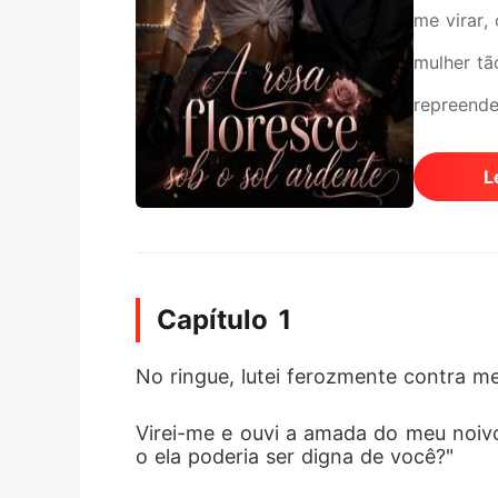
me virar,
mulher tã
repreende
gentileza
L
"Fique tr
coração f
poderoso 
Capítulo 1
No ringue, lutei ferozmente contra me
Virei-me e ouvi a amada do meu noiv
o ela poderia ser digna de você?"