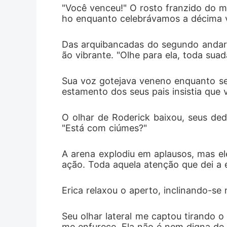
"Você venceu!" O rosto franzido do me
ho enquanto celebrávamos a décima vi
Das arquibancadas do segundo andar, 
ão vibrante. "Olhe para ela, toda su
Sua voz gotejava veneno enquanto se
estamento dos seus pais insistia que
O olhar de Roderick baixou, seus de
"Está com ciúmes?"
A arena explodiu em aplausos, mas el
ação. Toda aquela atenção que dei a 
Erica relaxou o aperto, inclinando-se 
Seu olhar lateral me captou tirando o
me enfurece. Ela não é nem digna de p