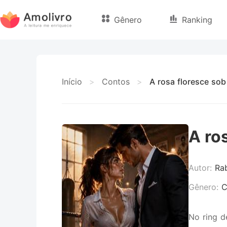
Gênero
Ranking
Início
>
Contos
>
A rosa floresce sob
A ro
Autor:
Ra
Gênero:
C
No ring d