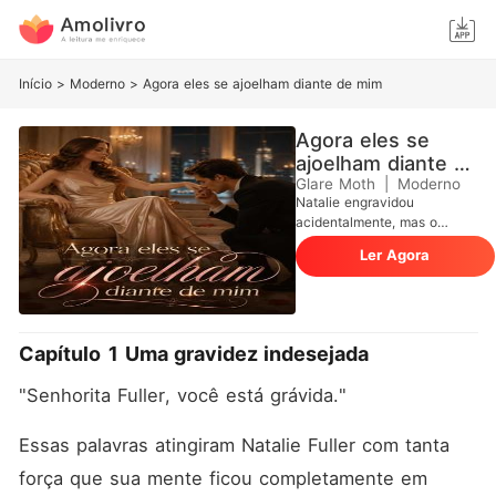
Início
>
Moderno
>
Agora eles se ajoelham diante de mim
Agora eles se
ajoelham diante de
mim
Glare Moth
|
Moderno
Natalie engravidou
acidentalmente, mas o
primeiro amor do seu
Ler Agora
namorado voltou e a
transformou na piada da
cidade. Todos chamavam
Natalie de inútil enquanto
elogiavam sua irmã adotiva,
Capítulo 1 Uma gravidez indesejada
sem nunca perceber que ela
era a mente oculta por trás
"Senhorita Fuller, você está grávida."
da ascensão da sua família.
A fama de estilista, os
prêmios de cinema, as
Essas palavras atingiram Natalie Fuller com tanta 
músicas de sucesso e a
força que sua mente ficou completamente em 
carreira de ídolo existiam por