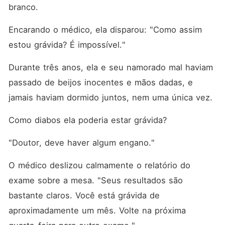
causa dela! Mesmo assim,
branco. 
em troca de benefício
próprio, eles a traíram e a
Encarando o médico, ela disparou: "Como assim 
forçaram a se casar com um
homem em coma. Quando a
estou grávida? É impossível."
verdade foi revelada, o
arrependimento chegou
tarde demais. O ex implorou
Durante três anos, ela e seu namorado mal haviam 
por perdão: "Peço
passado de beijos inocentes e mãos dadas, e 
desculpas. Pode me perdoar
pelo bem do nosso filho?"
jamais haviam dormido juntos, nem uma única vez. 
Um homem poderoso
abraçou Natalie. "Nosso filho
Como diabos ela poderia estar grávida? 
não tem nada a ver com
você."
"Doutor, deve haver algum engano."
O médico deslizou calmamente o relatório do 
exame sobre a mesa. "Seus resultados são 
bastante claros. Você está grávida de 
aproximadamente um mês. Volte na próxima 