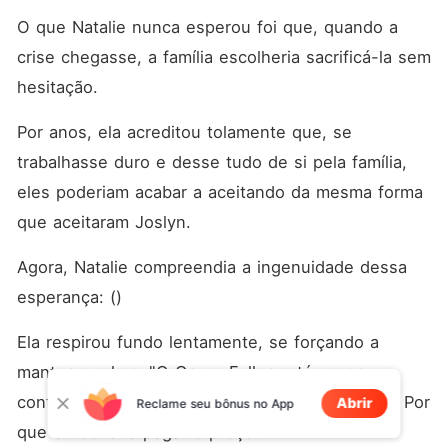
O que Natalie nunca esperou foi que, quando a 
crise chegasse, a família escolheria sacrificá-la sem 
hesitação. 
Por anos, ela acreditou tolamente que, se 
trabalhasse duro e desse tudo de si pela família, 
eles poderiam acabar a aceitando da mesma forma 
que aceitaram Joslyn. 
Agora, Natalie compreendia a ingenuidade dessa 
esperança: ()
Ela respirou fundo lentamente, se forçando a 
manter a calma. "O Grupo Fuller está nessa 
confusão por causa das suas decisões erradas. Por 
Abrir
Reclame seu bônus no App
que eu deveria pagar o preço?"