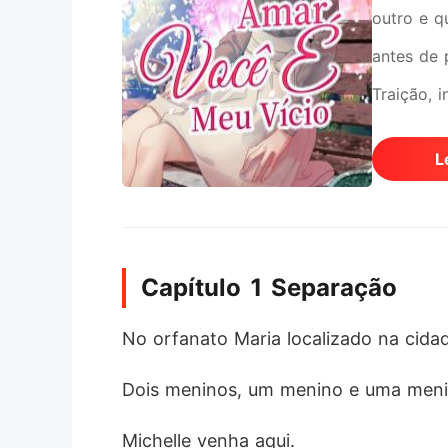
outro e q
antes de 
Traição, 
suicídio,
L
coração d
Capítulo 1 Separação
No orfanato Maria localizado na cidade
Dois meninos, um menino e uma menin
Michelle venha aqui. 