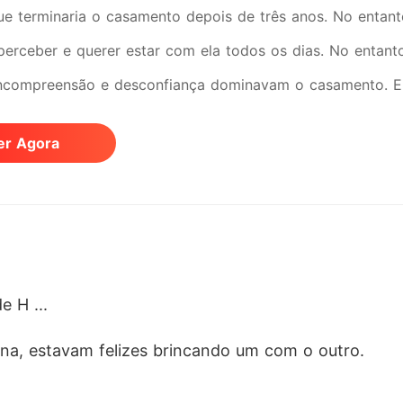
ue terminaria o casamento depois de três anos. No entant
perceber e querer estar com ela todos os dias. No entanto,
incompreensão e desconfiança dominavam o casamento. El
 mas falhou e perdeu a memória. A história deles recomeço
er Agora
ele desta vez?
 H ... 
a, estavam felizes brincando um com o outro. 