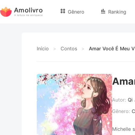
Gênero
Ranking
Início
>
Contos
>
Amar Você É Meu V
Amar
Autor:
Qi 
Gênero:
C
Michelle 