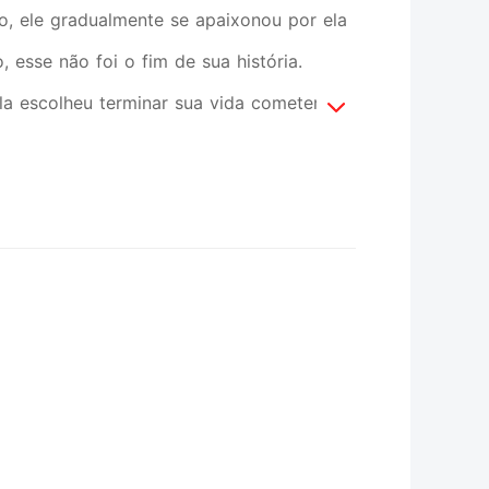
o, ele gradualmente se apaixonou por ela
 esse não foi o fim de sua história.
a escolheu terminar sua vida cometendo
u e como ela faria para conquistar o