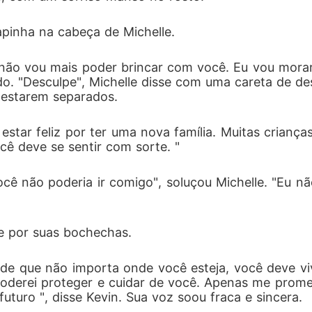
apinha na cabeça de Michelle. 
n, não vou mais poder brincar com você. Eu vou mor
o. "Desculpe", Michelle disse com uma careta de des
r estarem separados. 
e estar feliz por ter uma nova família. Muitas crian
cê deve se sentir com sorte. "
cê não poderia ir comigo", soluçou Michelle. "Eu nã
e por suas bochechas. 
 de que não importa onde você esteja, você deve vi
 poderei proteger e cuidar de você. Apenas me prom
uturo ", disse Kevin. Sua voz soou fraca e sincera. 