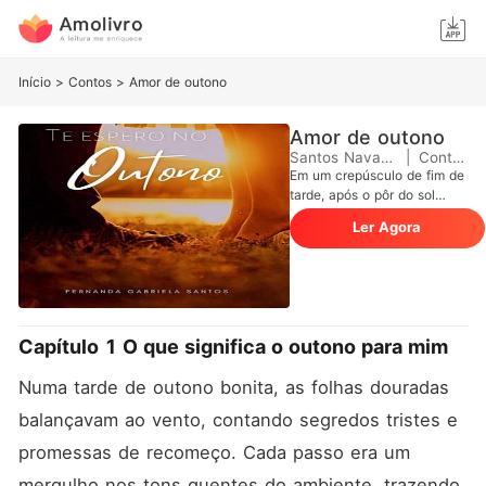
Início
>
Contos
>
Amor de outono
Amor de outono
Santos Navarro
|
Contos
Em um crepúsculo de fim de
tarde, após o pôr do sol
outonal, Gabriela encontra-
Ler Agora
se à beira-mar, perdida em
seus pensamentos. É quando
ela cruza olhares com um
desconhecido alemão, e
uma paixão avassaladora
nasce instantaneamente.
Capítulo 1 O que significa o outono para mim
Viveram momentos mágicos
em uma aconchegante casa
Numa tarde de outono bonita, as folhas douradas 
no campo, aquecidos pelo
calor da lareira. O amor
balançavam ao vento, contando segredos tristes e 
floresce e, buscando novos
horizontes, mudam-se para
promessas de recomeço. Cada passo era um 
o ensolarado Algarve. No
mergulho nos tons quentes do ambiente, trazendo 