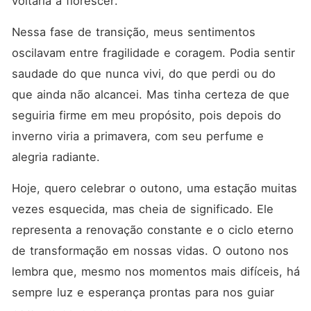
voltaria a florescer.
possível reencontro, mas ela
está no Brasil vivendo sua
vida e ele, na Alemanha, já
Nessa fase de transição, meus sentimentos 
divorciado e na expectativa
oscilavam entre fragilidade e coragem. Podia sentir 
de recomeçar onde
pararam... "Amor de Outono"
saudade do que nunca vivi, do que perdi ou do 
é uma história sobre a força
do destino, a perseverança
que ainda não alcancei. Mas tinha certeza de que 
do amor verdadeiro e a
seguiria firme em meu propósito, pois depois do 
esperança que nunca morre,
mesmo com o passar dos
inverno viria a primavera, com seu perfume e 
anos.
alegria radiante.
Hoje, quero celebrar o outono, uma estação muitas 
vezes esquecida, mas cheia de significado. Ele 
representa a renovação constante e o ciclo eterno 
de transformação em nossas vidas. O outono nos 
lembra que, mesmo nos momentos mais difíceis, há 
sempre luz e esperança prontas para nos guiar 