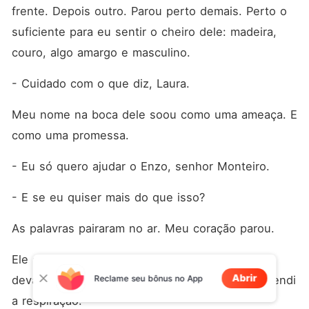
frente. Depois outro. Parou perto demais. Perto o 
suficiente para eu sentir o cheiro dele: madeira, 
couro, algo amargo e masculino.
- Cuidado com o que diz, Laura.
Meu nome na boca dele soou como uma ameaça. E 
como uma promessa.
- Eu só quero ajudar o Enzo, senhor Monteiro.
- E se eu quiser mais do que isso?
As palavras pairaram no ar. Meu coração parou.
Ele se aproximou ainda mais. A mão dele subiu 
Abrir
Reclame seu bônus no App
devagar, como se fosse tocar meu rosto. Eu prendi 
a respiração.