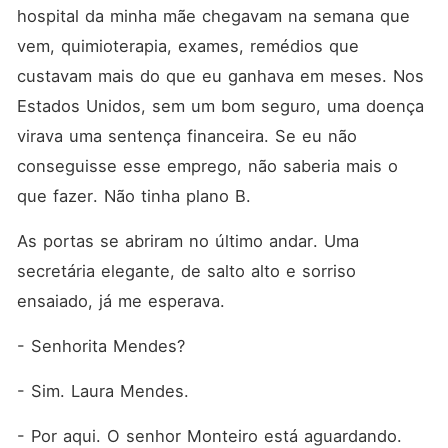
sensações que ele jurou
hospital da minha mãe chegavam na semana que 
nunca mais sentir. O menino
volta a sorrir. E isso muda
vem, quimioterapia, exames, remédios que 
tudo. O que deveria ser
custavam mais do que eu ganhava em meses. Nos 
apenas trabalho se
transforma em tensão. Em
Estados Unidos, sem um bom seguro, uma doença 
desejo. Em ciúme possessivo
quando Rafael percebe que
virava uma sentença financeira. Se eu não 
não suporta vê-la perto de
conseguisse esse emprego, não saberia mais o 
outro homem. Ele tenta
resistir, ela é só a babá. Uma
que fazer. Não tinha plano B.
funcionária. Uma
complicação. Mas ele não
As portas se abriram no último andar. Uma 
resiste. Ele a quer. Inteira.
Agora. Mesmo sendo
secretária elegante, de salto alto e sorriso 
proibida. Só que o passado
não perdoa. A culpa que
ensaiado, já me esperava.
Rafael carrega pela morte da
esposa ameaça destruir
- Senhorita Mendes?
qualquer chance de
felicidade. E o status ilegal
de Laura pode custar não
- Sim. Laura Mendes.
apenas o emprego... mas a
liberdade. Rafael será capaz
- Por aqui. O senhor Monteiro está aguardando.
de proteger a mulher que