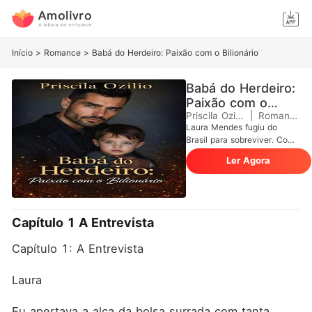
Início
>
Romance
>
Babá do Herdeiro: Paixão com o Bilionário
Babá do Herdeiro:
Paixão com o
Bilionário
Priscila Ozilio
|
Romance
​Laura Mendes fugiu do
Brasil para sobreviver. Com
a mãe gravemente doente,
Ler Agora
uma irmã adolescente sob
sua responsabilidade e um
pai abusivo do qual precisou
escapar, ela atravessou
fronteiras em busca de
Capítulo 1 A Entrevista
segurança. Em Nova York,
sem documentos e sufocada
Capítulo 1: A Entrevista
por dívidas médicas que
podem destruir sua família,
Laura aceita o único
Laura
emprego capaz de mantê-
las de pé. Ser babá do filho
Eu apertava a alça da bolsa surrada com tanta 