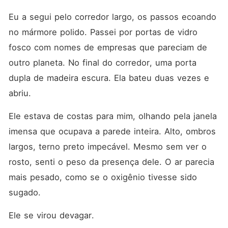
devolveu a luz ao seu
mundo... ou o medo de
Eu a segui pelo corredor largo, os passos ecoando 
perder tudo outra vez fará
no mármore polido. Passei por portas de vidro 
com que ele a perca para
sempre?
fosco com nomes de empresas que pareciam de 
outro planeta. No final do corredor, uma porta 
dupla de madeira escura. Ela bateu duas vezes e 
abriu.
Ele estava de costas para mim, olhando pela janela 
imensa que ocupava a parede inteira. Alto, ombros 
largos, terno preto impecável. Mesmo sem ver o 
rosto, senti o peso da presença dele. O ar parecia 
mais pesado, como se o oxigênio tivesse sido 
sugado.
Ele se virou devagar.