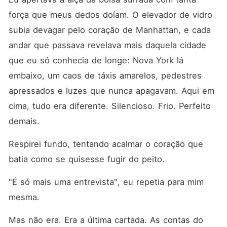
de um bilionário. Rafael
Monteiro é o CEO
força que meus dedos doíam. O elevador de vidro 
implacável que domina o
subia devagar pelo coração de Manhattan, e cada 
mundo dos negócios com
mãos de ferro. Frio.
andar que passava revelava mais daquela cidade 
Intocável. Inatingível. Desde
que perdeu a esposa no
que eu só conhecia de longe: Nova York lá 
parto de Enzo, ele enterrou o
embaixo, um caos de táxis amarelos, pedestres 
coração junto com ela. Amor
é fraqueza. Apego é risco. E
apressados e luzes que nunca apagavam. Aqui em 
ele nunca mais pretende
cometer o mesmo erro. Mas
cima, tudo era diferente. Silencioso. Frio. Perfeito 
Enzo, o menino de seis anos
demais.
que nunca conheceu o
carinho de uma mãe, não
sorri para ninguém. Até
Respirei fundo, tentando acalmar o coração que 
Laura. Contratada por
desespero, ela entra na
batia como se quisesse fugir do peito.
Penthouse​ como funcionária
e, sem perceber, começa a
"É só mais uma entrevista", eu repetia para mim 
preencher os silêncios que
Rafael aprendeu a suportar.
mesma.
O riso dela aquece
corredores vazios. O toque
Mas não era. Era a última cartada. As contas do 
acidental desperta