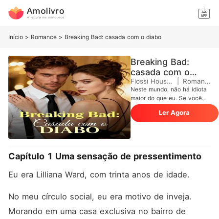
Início
>
Romance
>
Breaking Bad: casada com o diabo
Breaking Bad:
casada com o
diabo
Flossi Housley
|
Romance
Neste mundo, não há idiota
maior do que eu. Se você
acha que é idiota, é porque
Ler Agora
ainda não me conheceu.
Casei-me com um homem,
sem saber que ele era um
verdadeiro demônio. Depois
de adoecer por muito tempo,
Capítulo 1 Uma sensação de pressentimento
comecei a desconfiar que
ele estava me drogando.
Eu era Lilliana Ward, com trinta anos de idade. 
Também descobri que a
empregada parecia estar lá
apenas para me vigiar. Mais
No meu círculo social, eu era motivo de inveja. 
tarde, cheguei até a
Morando em uma casa exclusiva no bairro de 
suspeitar que meu filho não