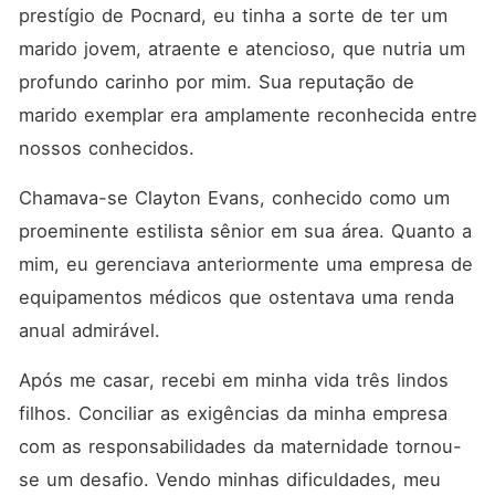
seja realmente meu! Eu me
prestígio de Pocnard, eu tinha a sorte de ter um 
sentia uma prisioneira dentro
da minha própria casa.
marido jovem, atraente e atencioso, que nutria um 
Muitas coisas simplesmente
profundo carinho por mim. Sua reputação de 
não faziam sentido. Como
isso aconteceu, você
marido exemplar era amplamente reconhecida entre 
pergunta? Bem, estou
prestes a descobrir. E
nossos conhecidos. 
quando o fizer, vou dar uma
lição nele. Vai ser uma
Chamava-se Clayton Evans, conhecido como um 
guerra difícil. Mas vou lutar
até as últimas
proeminente estilista sênior em sua área. Quanto a 
consequências!
mim, eu gerenciava anteriormente uma empresa de 
equipamentos médicos que ostentava uma renda 
anual admirável. 
Após me casar, recebi em minha vida três lindos 
filhos. Conciliar as exigências da minha empresa 
com as responsabilidades da maternidade tornou-
se um desafio. Vendo minhas dificuldades, meu 