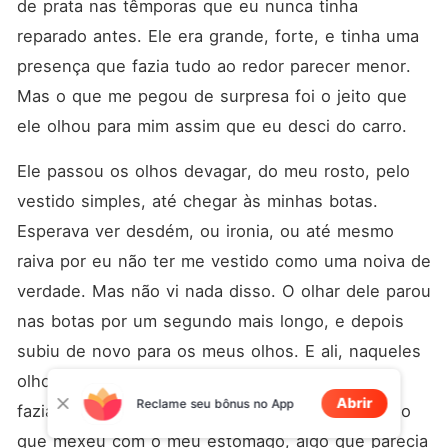
de prata nas têmporas que eu nunca tinha 
reparado antes. Ele era grande, forte, e tinha uma 
presença que fazia tudo ao redor parecer menor. 
Mas o que me pegou de surpresa foi o jeito que 
ele olhou para mim assim que eu desci do carro.
Ele passou os olhos devagar, do meu rosto, pelo 
vestido simples, até chegar às minhas botas. 
Esperava ver desdém, ou ironia, ou até mesmo 
raiva por eu não ter me vestido como uma noiva de 
verdade. Mas não vi nada disso. O olhar dele parou 
nas botas por um segundo mais longo, e depois 
subiu de novo para os meus olhos. E ali, naqueles 
olhos escuros e profundos, eu vi algo que não 
Abrir
Reclame seu bônus no App
fazia sentido: respeito. E mais alguma coisa, algo 
que mexeu com o meu estômago, algo que parecia 