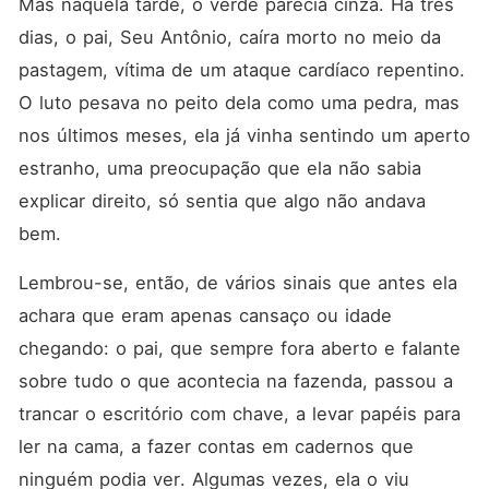
Mas naquela tarde, o verde parecia cinza. Há três 
prometendo que ele
comprou apenas o seu
dias, o pai, Seu Antônio, caíra morto no meio da 
sobrenome, mas nunca o
seu respeito. O que ela não
pastagem, vítima de um ataque cardíaco repentino. 
imagina é que, por trás da
O luto pesava no peito dela como uma pedra, mas 
marra desse cowboy
implacável, existe um
nos últimos meses, ela já vinha sentindo um aperto 
segredo guardado a sete
chaves: Otávio a deseja em
estranho, uma preocupação que ela não sabia 
silêncio há anos, e o
explicar direito, só sentia que algo não andava 
casamento forçado foi a
única saída desesperada
bem.
que ele encontrou para
protegê-la de uma ameaça
Lembrou-se, então, de vários sinais que antes ela 
ainda maior. Agora,
trancados sob o mesmo teto,
achara que eram apenas cansaço ou idade 
duas forças da natureza vão
colidir. Entre brigas
chegando: o pai, que sempre fora aberto e falante 
explosivas no curral,
sobre tudo o que acontecia na fazenda, passou a 
provocações à luz de
lampião e uma tensão sexual
trancar o escritório com chave, a levar papéis para 
impossível de conter, eles
vão descobrir que o orgulho
ler na cama, a fazer contas em cadernos que 
pode até ditar as regras...
ninguém podia ver. Algumas vezes, ela o viu 
mas a paixão bruta é quem