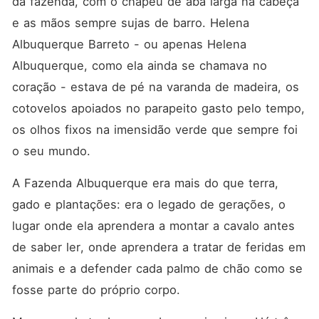
da fazenda, com o chapéu de aba larga na cabeça 
a fazenda da família está
atolada em uma dívida
e as mãos sempre sujas de barro. Helena 
milionária e prestes a ir a
leilão. Otávio Barreto é o
Albuquerque Barreto - ou apenas Helena 
impiedoso herdeiro da
Albuquerque, como ela ainda se chamava no 
estância vizinha. Um
fazendeiro raiz, de poucas
coração - estava de pé na varanda de madeira, os 
palavras, olhar intimidador e
mãos calejadas, que
cotovelos apoiados no parapeito gasto pelo tempo, 
comanda suas terras com
os olhos fixos na imensidão verde que sempre foi 
punho de ferro. Ele tem o
poder de salvar o legado dos
o seu mundo. 
Albuquerque, mas não fará
isso de graça. Otávio tem
A Fazenda Albuquerque era mais do que terra, 
uma condição inegociável
para quitar a dívida: ele quer
gado e plantações: era o legado de gerações, o 
Helena como sua esposa.
Para Helena, a proposta é
lugar onde ela aprendera a montar a cavalo antes 
uma humilhação inaceitável,
de saber ler, onde aprendera a tratar de feridas em 
um ato de pura ganância
para unificar as terras da
animais e a defender cada palmo de chão como se 
região. Mas, sem saída, ela
aceita o sacrifício. Ela entra
fosse parte do próprio corpo.
na igreja jurando odiá-lo por
cada dia de suas vidas,