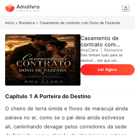
Início
>
Romance
>
Casamento de contrato com Dono de Fazenda
Casamento de
contrato com
Dono de Fazenda
AnaClara
|
Romance
Eles tinham tudo para se
destruir... até que um
contrato os amarrou ao
Ler Agora
mesmo destino. Helena
Albuquerque é a definição
da bruta de coração mole.
Criada na lida da roça, ela
sabe manejar o gado e
Capítulo 1 A Porteira do Destino
enfrentar qualquer peão,
mas usa essa armadura para
O cheiro de terra úmida e flores de maracujá ainda 
esconder as dores de um
luto recente. Quando seu pai
pairava no ar, como se o pai dela ainda estivesse 
morre repentinamente,
Helena se vê diante do
ali, caminhando devagar pelos corredores da sede 
maior pesadelo de sua vida: