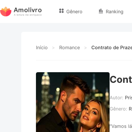
Gênero
Ranking
Início
>
Romance
>
Contrato de Praz
Cont
Autor:
Pri
Gênero:
R
"Vamos lá