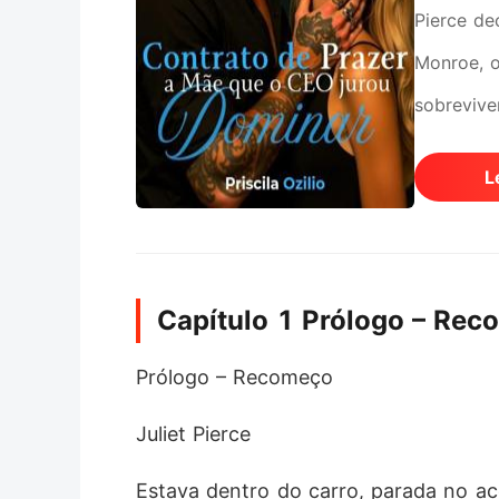
Pierce de
Monroe, 
sobrevive
BDSM onde
L
uma prote
Ele a vê.
assistent
Capítulo 1 Prólogo – Re
distância.
ousada, i
Prólogo – Recomeço
joelhos. 
Juliet Pierce
guerra si
do que el
​​Estava dentro do carro, parada no 