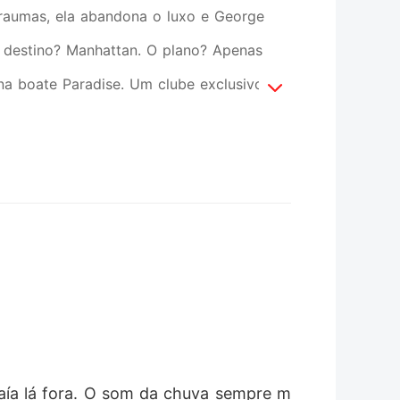
 traumas, ela abandona o luxo e George
destino? Manhattan. O plano? Apenas
na boate Paradise. Um clube exclusivo de
da, ela usa uma máscara, como se fosse
, dominador implacável e sócio do clube.
is, Juliet se candidata a uma vaga como
 ele começa a juntar as peças. Juliet quer
udo o que ele não esperava: divertida,
 incontrolável. Ele quer colocá-la de
eça como um contrato perigoso vira uma
. Mas o passado de Juliet está mais perto
cisará escolher: se render ou lutar por si
caía lá fora. O som da chuva sempre m