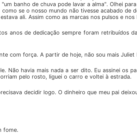
 "um banho de chuva pode lavar a alma". Olhei para
alvez, pelo amor de um homem que jurou nunca amar. "F
 como se o nosso mundo não tivesse acabado de des
 estava ali. Assim como as marcas nos pulsos e nos 
estes a descobrir: Se isso seria um pesadelo... ou a melho
tos anos de dedicação sempre foram retribuídos da
ante com força. A partir de hoje, não sou mais Juliet 
le. Não havia mais nada a ser dito. Eu assinei os 
rriam pelo rosto, liguei o carro e voltei à estrada.
precisava decidir logo. O dinheiro que meu pai deixo
m fome.