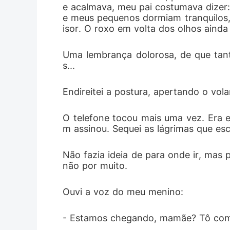
e acalmava, meu pai costumava dizer:
mesma e t
e meus pequenos dormiam tranquilos,
isor. O roxo em volta dos olhos ainda
estava pr
​​Uma lembrança dolorosa, de que tan
s... 
​​Endireitei a postura, apertando o vol
​O telefone tocou mais uma vez. Era e
m assinou. Sequei as lágrimas que esco
Não fazia ideia de para onde ir, mas 
não por muito.
Ouvi a voz do meu menino:
- Estamos chegando, mamãe? Tô co