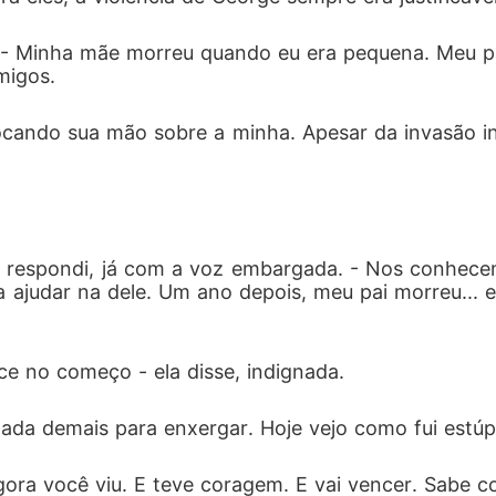
do. - Minha mãe morreu quando eu era pequena. Meu 
migos.
olocando sua mão sobre a minha. Apesar da invasão in
 - respondi, já com a voz embargada. - Nos conhec
a ajudar na dele. Um ano depois, meu pai morreu...
ce no começo - ela disse, indignada.
onada demais para enxergar. Hoje vejo como fui estúp
gora você viu. E teve coragem. E vai vencer. Sabe c