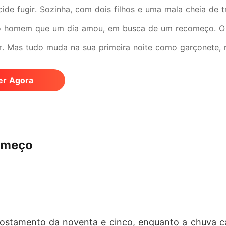
cide fugir. Sozinha, com dois filhos e uma mala cheia de
o homem que um dia amou, em busca de um recomeço. O 
r. Mas tudo muda na sua primeira noite como garçonete, 
 o prazer encontra o poder. Com medo de ser reconheci
er Agora
ção. E é lá que ela cruza com Noah Blake: CEO bilionário
 Ele a deseja. Ele não sabe quem ela é... ainda. Dias depo
e na empresa de Noah. Dessa vez, ela está sem máscara, e
começo
 Ele quer domá-la. "Adoro um desafio.", ele diz. Juliet é t
ntensa, aparência frágil, mas olhos que mostram o quanto é
Ela quer provar que pode amar sem se perder. O que com
lenciosa entre o medo e o desejo, o passado e a redenção
a imagina. E quando tudo voltar para assombrá-la... ela pre
acostamento da noventa e cinco, enquanto a chuva 