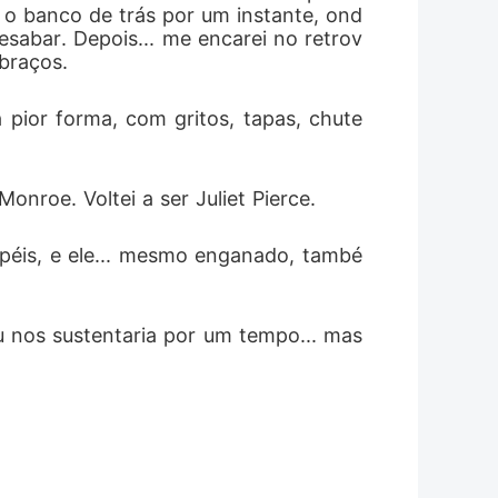
 o banco de trás por um instante, ond
oi nesse momento que percebi, que
abar. Depois... me encarei no retrov
braços.
r experiência da minha vida."
 pior forma, com gritos, tapas, chute
Monroe. Voltei a ser Juliet Pierce.
papéis, e ele... mesmo enganado, també
u nos sustentaria por um tempo... mas 