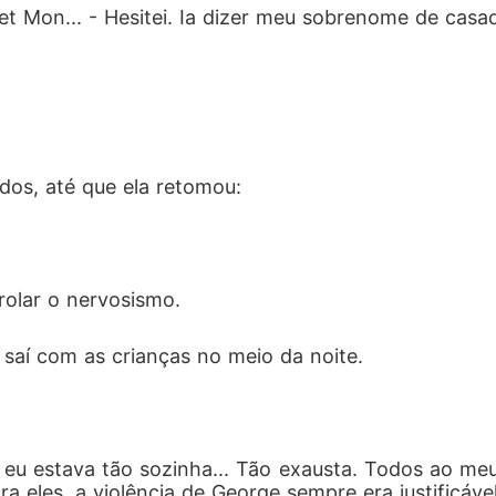
t Mon... - Hesitei. Ia dizer meu sobrenome de casada
dos, até que ela retomou:
rolar o nervosismo.
e saí com as crianças no meio da noite.
 eu estava tão sozinha... Tão exausta. Todos ao m
ara eles, a violência de George sempre era justificáv