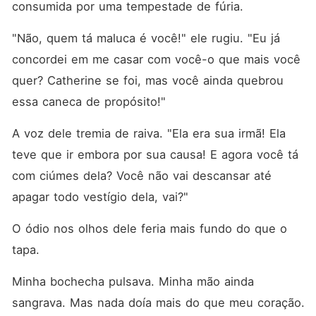
consumida por uma tempestade de fúria.
que eu já tomei. Porque meu
caso de uma noite não é
apenas um cara qualquer.
"Não, quem tá maluca é você!" ele rugiu. "Eu já 
Ele é mais rico que Rhys,
mais poderoso que toda a
concordei em me casar com você-o que mais você 
minha família, e
quer? Catherine se foi, mas você ainda quebrou 
definitivamente mais
perigoso do que eu deveria
essa caneca de propósito!"
estar "brincando". E agora,
ele não vai me deixar ir
A voz dele tremia de raiva. "Ela era sua irmã! Ela 
embora.
teve que ir embora por sua causa! E agora você tá 
com ciúmes dela? Você não vai descansar até 
apagar todo vestígio dela, vai?"
O ódio nos olhos dele feria mais fundo do que o 
tapa.
Minha bochecha pulsava. Minha mão ainda 
sangrava. Mas nada doía mais do que meu coração.