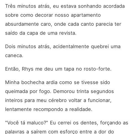
honestamente? Eu não me
Três minutos atrás, eu estava sonhando acordada 
importava. Eu tinha uma
queda pelo Rhys há anos.
sobre como decorar nosso apartamento 
Essa era minha chance,
certo? Minha vez de ser a
absurdamente caro, onde cada canto parecia ter 
escolhida? Errado. Numa
saído da capa de uma revista.
noite, ele me deu um tapa.
Por causa de uma caneca.
Uma caneca lascada, feia,
Dois minutos atrás, acidentalmente quebrei uma 
que minha irmã deu para ele
caneca.
anos atrás. Foi aí que
percebi - ele não me amava.
Ele nem sequer me
Então, Rhys me deu um tapa no rosto-forte.
enxergava. Eu era apenas
uma substituta de carne e
Minha bochecha ardia como se tivesse sido 
osso para a mulher que ele
realmente queria. E,
queimada por fogo. Demorou trinta segundos 
aparentemente, eu não valia
nem mesmo uma caneca
inteiros para meu cérebro voltar a funcionar, 
glorificada. Então, eu reagi
lentamente recompondo a realidade.
com um tapa de volta,
terminei tudo com ele e me
preparei para o desastre -
"Você tá maluco?" Eu cerrei os dentes, forçando as 
meus pais enlouquecendo,
Rhys tendo um chilique
palavras a saírem com esforço entre a dor do 