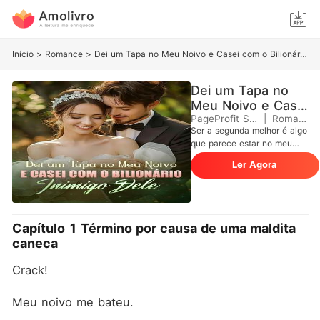
Início
>
Romance
>
Dei um Tapa no Meu Noivo e Casei com o Bilionário Inimigo Dele
Dei um Tapa no
Meu Noivo e Casei
com o Bilionário
PageProfit Studio
|
Romance
Ser a segunda melhor é algo
Inimigo Dele
que parece estar no meu
DNA. Minha irmã sempre foi
Ler Agora
a que recebeu o amor, a
atenção, o destaque. E
agora, até mesmo o maldito
noivo dela. Tecnicamente,
Rhys Granger era meu noivo
Capítulo 1 Término por causa de uma maldita
agora - bilionário,
caneca
incrivelmente atraente, e
uma verdadeira fantasia de
Crack!
Wall Street. Meus pais me
empurraram para esse
noivado depois que a
Meu noivo me bateu.
Catherine desapareceu, e