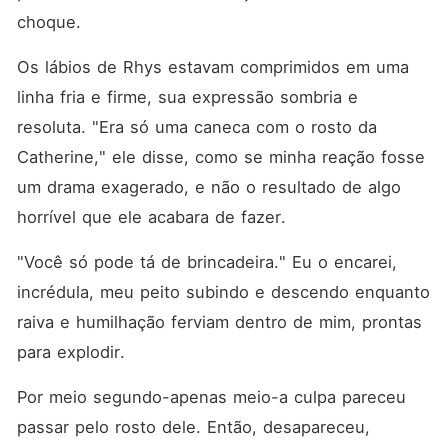
bilionário, e a família dele
choque.
planejando minha
"desaparição" súbita.
Obviamente, eu precisava
Os lábios de Rhys estavam comprimidos em uma 
de álcool. Muito álcool. E foi
linha fria e firme, sua expressão sombria e 
aí que ele apareceu. Alto,
perigoso, indecentemente
resoluta. "Era só uma caneca com o rosto da 
bonito. O tipo de homem que
te faz querer pecar só pela
Catherine," ele disse, como se minha reação fosse 
presença. Eu o tinha
um drama exagerado, e não o resultado de algo 
encontrado apenas uma vez
antes, e naquela noite, por
horrível que ele acabara de fazer.
acaso, ele estava no mesmo
bar que meu eu bêbado e
cheio de autocomiseração.
"Você só pode tá de brincadeira." Eu o encarei, 
Então fiz a única coisa
incrédula, meu peito subindo e descendo enquanto 
lógica: o arrastei para um
quarto de hotel e arranquei
raiva e humilhação ferviam dentro de mim, prontas 
suas roupas. Foi imprudente.
Foi estúpido. Foi
para explodir.
completamente
desaconselhável. Mas
Por meio segundo-apenas meio-a culpa pareceu 
também foi: O melhor sexo
da minha vida. E, como se
passar pelo rosto dele. Então, desapareceu, 
descobriu, a melhor decisão