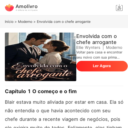
Início
>
Moderno
>
Envolvida com o chefe arrogante
Envolvida com o
chefe arrogante
Ellie Wynters
|
Moderno
Voltar para casa e encontrar
seu noivo com sua prima
deveria tê-la destruído, mas
Ler Agora
Blair se recusava a
desmoronar. Ela era forte,
capaz e determinada a
seguir em frente. O que ela
não esperava era afogar
Capítulo 1 O começo e o fim
suas mágoas em muito
uísque do seu chefe,
Blair estava muito aliviada por estar em casa. Ela só 
Roman... ou acordar
enredada no caos que era
não entendia o que havia acontecido com seu 
seu chefe implacável e
chefe durante a recente viagem de negócios, pois 
perigosamente encantador.
Uma noite - era só isso que
ele exigira muito de todos. Felizmente, eles tinham 