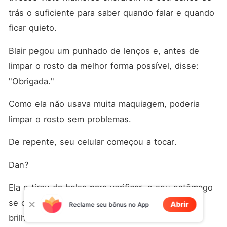
trás o suficiente para saber quando falar e quando 
ficar quieto. 
Blair pegou um punhado de lenços e, antes de 
limpar o rosto da melhor forma possível, disse: 
"Obrigada."
Como ela não usava muita maquiagem, poderia 
limpar o rosto sem problemas. 
De repente, seu celular começou a tocar. 
Dan? 
Ela o tirou da bolsa para verificar, e seu estômago 
se contraiu ao olhar para a tela, o nome dele 
Abrir
Reclame seu bônus no App
brilhando em letras brancas. 