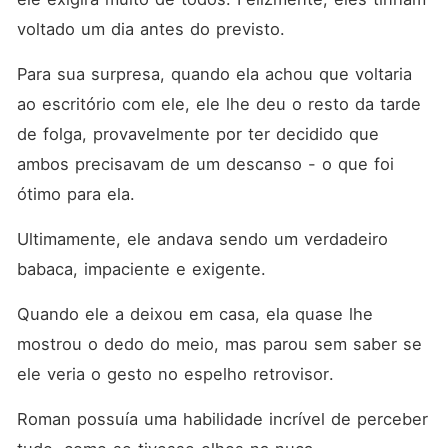
deveria ser. No entanto, à
luz fria do dia, escapar não
voltado um dia antes do previsto. 
era tão fácil. Roman não era
do tipo que desistia
Para sua surpresa, quando ela achou que voltaria 
facilmente, especialmente
quando queria mais. Ele não
ao escritório com ele, ele lhe deu o resto da tarde 
queria Blair apenas por um
momento, mas por inteiro, e
de folga, provavelmente por ter decidido que 
não tinha a menor intenção
ambos precisavam de um descanso - o que foi 
de deixá-la ir.
ótimo para ela. 
Ultimamente, ele andava sendo um verdadeiro 
babaca, impaciente e exigente. 
Quando ele a deixou em casa, ela quase lhe 
mostrou o dedo do meio, mas parou sem saber se 
ele veria o gesto no espelho retrovisor. 
Roman possuía uma habilidade incrível de perceber 