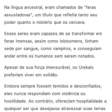
também. Meu plano era
escapar, mas minha irmã e
Na língua ancestral, eram chamados de "feras 
eu nunca tivemos uma
assustadoras", um título que refletia tanto seu 
chance. Como eu poderia
saber que nossa prisão seria
poder quanto o mistério que os cercava. 
o lugar mais fortificado
deles? Eu deveria
permanecer discreto, pois
Esses seres eram capazes de se transformar em 
eles não viam utilidade em
feras imensas, assim como lobisomens, tinham 
mim, alguém que eles nunca
deveriam ter comprado. Mas
sede por sangue, como vampiros, e conseguiam 
então o Urekai mais
poderoso dessa terra, seu
andar entre os humanos sem serem notados. 
implacável rei, se interessou
nesse "lindo príncipezinho".
Apesar de sua força imensurável, os Urekais 
Como poderíamos sobreviver
neste reino brutal, onde
preferiam viver em solidão. 
todos odiavam nossa
espécie e não
Embora sempre fossem temidos e desconfiados, 
demonstravam misericórdia?
E como alguém, com um
eles nunca respondiam com violência ou 
segredo como o meu, podia
se tornar uma escrava
hostilidade. Ao contrário, ofereciam hospitalidade a 
sexual? Nota do autor: Este
qualquer ser que desejasse atravessar suas terras 
é um romance sombrio para