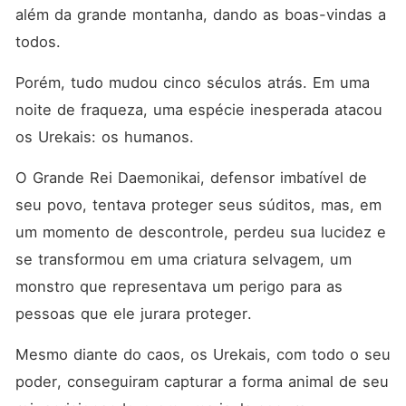
adultos, com vários tópicos
além da grande montanha, dando as boas-vindas a 
delicados, como violência.
Se você é um leitor
todos. 
experiente do gênero e está
procurando por algo
Porém, tudo mudou cinco séculos atrás. Em uma 
diferente, pronto para
começar sem saber o que
noite de fraqueza, uma espécie inesperada atacou 
esperar, então mergulhe
os Urekais: os humanos. 
nesta aventura! Do autor do
best-seller internacional "A
escrava mais odiada do rei".
O Grande Rei Daemonikai, defensor imbatível de 
seu povo, tentava proteger seus súditos, mas, em 
um momento de descontrole, perdeu sua lucidez e 
se transformou em uma criatura selvagem, um 
monstro que representava um perigo para as 
pessoas que ele jurara proteger. 
Mesmo diante do caos, os Urekais, com todo o seu 
poder, conseguiram capturar a forma animal de seu 