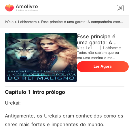
Início
>
Lobisomem
>
Esse príncipe é uma garota: A companheira escrava do rei maligno
Esse príncipe é
uma garota: A
companheira
Kiss Leilani
|
Lobisomem
Todos não sabiam que eu
escrava do rei
era uma menina e me
maligno
olhavam como se eu fosse
Ler Agora
um homem, um príncipe. Os
Urekais, conhecidos como
os seres mais fortes e
imponentes do mundo,
sempre compavam seres
Capítulo 1 Intro prólogo
humanos para satisfazer
seus desejos lascivos. E
Urekai:
quando eles vieram ao
nosso reino para levar minha
irmã, eu intervim para
Antigamente, os Urekais eram conhecidos como os 
protegê-la. Foi assim que
seres mais fortes e imponentes do mundo. 
acabaram me comprando