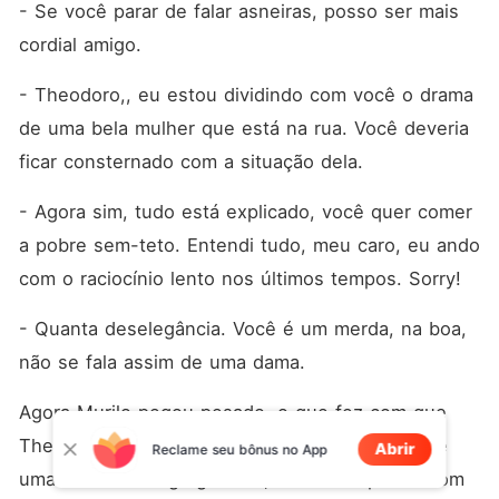
- Se você parar de falar asneiras, posso ser mais 
cordial amigo.
- Theodoro,, eu estou dividindo com você o drama 
de uma bela mulher que está na rua. Você deveria 
ficar consternado com a situação dela.
- Agora sim, tudo está explicado, você quer comer 
a pobre sem-teto. Entendi tudo, meu caro, eu ando 
com o raciocínio lento nos últimos tempos. Sorry!
- Quanta deselegância. Você é um merda, na boa, 
não se fala assim de uma dama.
Agora Murilo pegou pesado, o que fez com que 
Theodoro jogasse a cabeça para trás e soltasse 
Abrir
Reclame seu bônus no App
uma estrondosa gargalhada, sem se importar com 