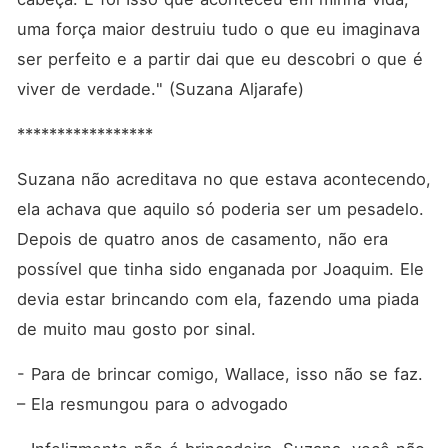
que ele sempre evitou: uma
conexão intensa, perigosa e
uma força maior destruiu tudo o que eu imaginava 
impossível de controlar.
ser perfeito e a partir dai que eu descobri o que é 
Entre desejo e poder, ambos
entram em um jogo onde
viver de verdade." (Suzana Aljarafe)
perder o controle pode
custar tudo. Ele, que nunca
amou. Ela, que não pode se
*****************
permitir sentir. Até onde
você iria por um amor que
Suzana não acreditava no que estava acontecendo, 
nunca deveria acontecer?
ela achava que aquilo só poderia ser um pesadelo. 
Depois de quatro anos de casamento, não era 
possível que tinha sido enganada por Joaquim. Ele 
devia estar brincando com ela, fazendo uma piada 
de muito mau gosto por sinal. 
- Para de brincar comigo, Wallace, isso não se faz. 
– Ela resmungou para o advogado