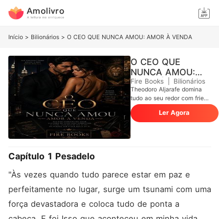
Início
>
Bilionários
>
O CEO QUE NUNCA AMOU: AMOR À VENDA
O CEO QUE
NUNCA AMOU:
AMOR À VENDA
Fire Books
|
Bilionários
Theodoro Aljarafe domina
tudo ao seu redor com frieza
e controle absoluto. Um CEO
Ler Agora
poderoso que não acredita
em amor, vê pessoas como
peças e sentimentos como
fraqueza - até que seu
caminho cruza com o de
Capítulo 1 Pesadelo
Suzana Guimarães. Após
uma traição que destruiu sua
"Às vezes quando tudo parece estar em paz e 
vida, Suzana precisou
sobreviver em um mundo
perfeitamente no lugar, surge um tsunami com uma 
que nunca escolheu. Forte,
força devastadora e coloca tudo de ponta a 
marcada e irresistível, ela
desperta em Theodoro algo
cabeça. E foi Isso que aconteceu em minha vida, 