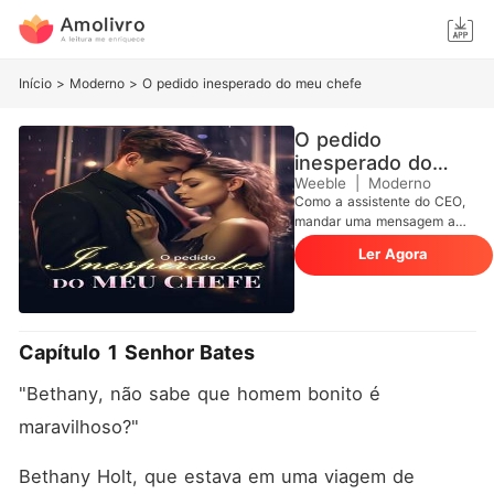
Início
>
Moderno
>
O pedido inesperado do meu chefe
O pedido
inesperado do
meu chefe
Weeble
|
Moderno
Como a assistente do CEO,
mandar uma mensagem a
ele de madrugada pedindo
Ler Agora
um filme picante... O filme
não veio, mas o CEO
apareceu à porta: "Não
tenho o filme, mas posso dar
uma demonstração prática."
Capítulo 1 Senhor Bates
Após uma noite de
intimidade, Bethany já se
"Bethany, não sabe que homem bonito é 
preparava para ser demitida,
mas então... "Considere
maravilhoso?"
casar-se comigo." "Senhor
Bates, você não está
Bethany Holt, que estava em uma viagem de 
brincando, né?!"