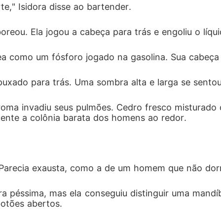
te," Isidora disse ao bartender.
reou. Ela jogou a cabeça para trás e engoliu o líqu
nea como um fósforo jogado na gasolina. Sua cabeça 
puxado para trás. Uma sombra alta e larga se sentou
roma invadiu seus pulmões. Cedro fresco misturado
ente a colônia barata dos homens ao redor.
. Parecia exausta, como a de um homem que não do
 era péssima, mas ela conseguiu distinguir uma mand
botões abertos.