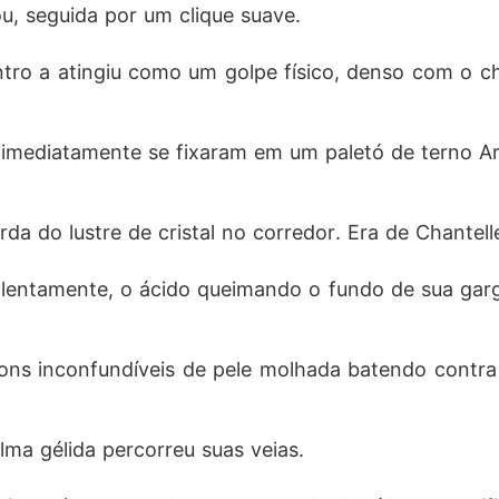
ou, seguida por um clique suave.
o dono daquela família para destruir cada um deles.
ntro a atingiu como um golpe físico, denso com o c
s imediatamente se fixaram em um paletó de terno A
da do lustre de cristal no corredor. Era de Chantell
iolentamente, o ácido queimando o fundo de sua ga
ons inconfundíveis de pele molhada batendo contra 
ma gélida percorreu suas veias.