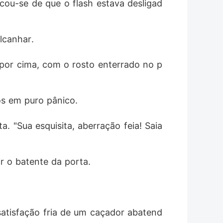
icou-se de que o flash estava desligad
lcanhar.
 por cima, com o rosto enterrado no p
os em puro pânico.
 "Sua esquisita, aberração feia! Saia 
ir o batente da porta.
satisfação fria de um caçador abatend