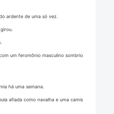
ido ardente de uma só vez.
girou.
.
 com um feromônio masculino sombrio 
rmia há uma semana.
íbula afiada como navalha e uma camis