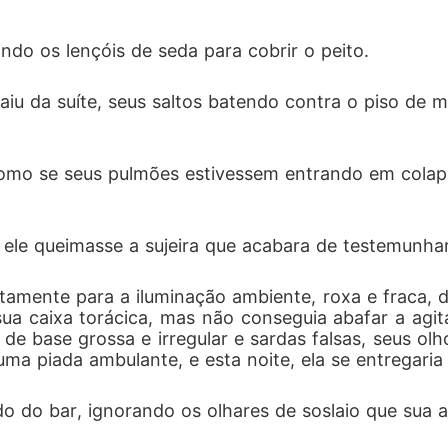
ndo os lençóis de seda para cobrir o peito.
a saiu da suíte, seus saltos batendo contra o piso de
omo se seus pulmões estivessem entrando em colap
e ele queimasse a sujeira que acabara de testemunhar
etamente para a iluminação ambiente, roxa e fraca, 
ua caixa torácica, mas não conseguia abafar a agi
e base grossa e irregular e sardas falsas, seus olh
ma piada ambulante, e esta noite, ela se entregaria 
o do bar, ignorando os olhares de soslaio que sua a