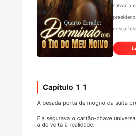
salvar a 
presidenc
nossa fes
empresas,
L
Fui força
Kevin rin
me humil
Capítulo 1 1
meu própr
monstros 
A pesada porta de mogno da suíte pres
havia dor
Ela segurava o cartão-chave universa
Kevin. Qu
a de volta à realidade.
marcando 