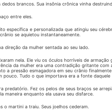
 dedos brancos. Sua insônia crônica vinha destruind
aço entre eles.
muito específica e personalizada que atingiu seu cér
crânio se aquietou instantaneamente.
a direção da mulher sentada ao seu lado.
ixaram nela. Ele viu os óculos horríveis de armação g
ncia da mulher era uma contradição gritante com a 
o a pressão esmagadora em seu crânio finalmente d
m pouco. Tudo o que importava era a fonte daquele
. Era predatório. Fez os pelos de seus braços se ar
la maneira enquanto ela usava seu disfarce.
s o martini a traiu. Seus joelhos cederam.