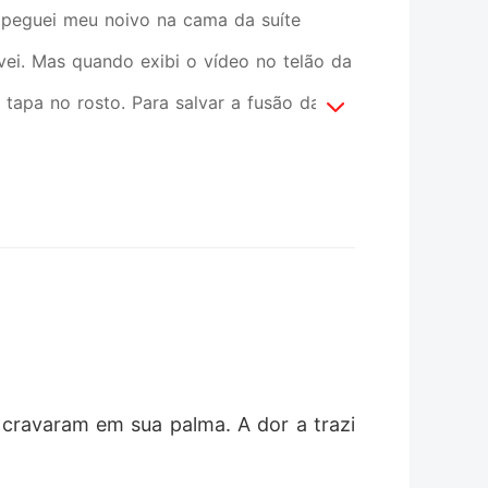
 peguei meu noivo na cama da suíte
vei. Mas quando exibi o vídeo no telão da
 tapa no rosto. Para salvar a fusão das
 mãe se eu não consertasse as coisas.
e à amante dele. Escondida na porta, ouvi
essa aberração de volta no esgoto." Eles
a mansão deles. Eu não entendia como
me destruiu. Eu estava cercada por
sabiam era que, na noite da traição, eu
rrison, o implacável tio bilionário de
 cravaram em sua palma. A dor a trazi
meu pescoço na frente de toda a família,
queriam me tratar como lixo, eu usaria o