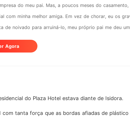
empresa do meu pai. Mas, a poucos meses do casamento,
ial com minha melhor amiga. Em vez de chorar, eu os gra
ta de noivado para arruiná-lo, meu próprio pai me deu um
 meu pai ameaçou desenterrar o túmulo da minha falecida
er Agora
da a ir ao hospital pedir desculpas ao lixo do meu noivo 
do com ela. "Assim que o casamento acontecer, vou jogar 
haram e me baniram para o quarto úmido de empregada d
io sangue podia me vender dessa forma e proteger quem 
que achavam que podiam me esmagar. Mas o que eles não 
idencial do Plaza Hotel estava diante de Isidora.
mido com o único homem que todos eles temiam: Cedrick Ga
l com tanta força que as bordas afiadas de plástico
ando Cedrick prendeu um pesado colar de esmeraldas no 
seu território, eu engoli minhas lágrimas falsas. Se eles 