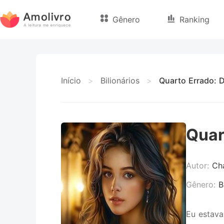
Gênero
Ranking
Início
>
Bilionários
>
Quarto Errado: 
Quar
Autor:
Cha
Gênero:
B
Eu estava