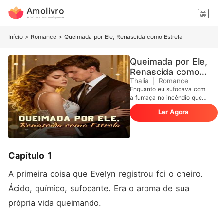
Início
>
Romance
>
Queimada por Ele, Renascida como Estrela
Queimada por Ele,
Renascida como
Estrela
Thalia
|
Romance
Enquanto eu sufocava com
a fumaça no incêndio que
consumia nossa cobertura
Ler Agora
em Nova York, meu marido
estava ao vivo na TV
nacional. Não para pedir
socorro, mas protegendo sua
"melhor amiga", Serena, dos
Capítulo 1
flashes dos paparazzi em
Los Angeles. Na ambulância,
A primeira coisa que Evelyn registrou foi o cheiro. 
com a pele queimada e
pulmões ardendo, vi Juliano
Ácido, químico, sufocante. Era o aroma de sua 
abraçando-a na tela do
própria vida queimando.
monitor. O paramédico ligou
para ele: caixa postal.