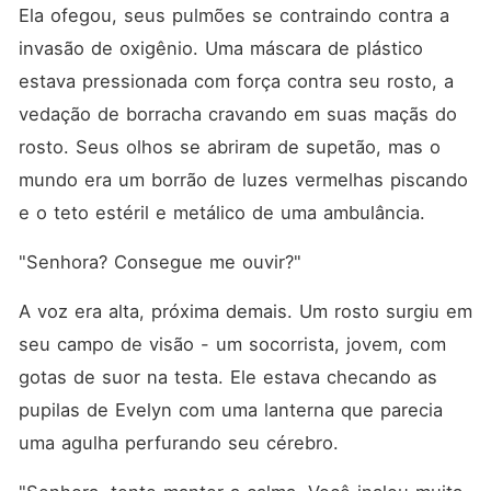
Quando finalmente consegui
Ela ofegou, seus pulmões se contraindo contra a 
falar com ele, Juliano
mentiu. Disse que estava em
invasão de oxigênio. Uma máscara de plástico 
uma reunião, mas ouvi a voz
estava pressionada com força contra seu rosto, a 
de Serena ao fundo
reclamando do chuveiro do
vedação de borracha cravando em suas maçãs do 
hotel. Ele me chamou de
"descuidada" e disse para
rosto. Seus olhos se abriram de supetão, mas o 
eu não ser dramática sobre
mundo era um borrão de luzes vermelhas piscando 
o fogo que quase me matou.
Ele acha que sou apenas
e o teto estéril e metálico de uma ambulância.
uma esposa troféu inútil,
uma órfã falida que deveria
"Senhora? Consegue me ouvir?"
ser grata por cada centavo
que ele gasta comigo. Ele
acredita que tem o controle
A voz era alta, próxima demais. Um rosto surgiu em 
total porque assinei um
acordo pré-nupcial que me
seu campo de visão - um socorrista, jovem, com 
deixaria sem nada. O que
gotas de suor na testa. Ele estava checando as 
Juliano não sabe é que,
durante três anos, usei meu
pupilas de Evelyn com uma lanterna que parecia 
silêncio para construir um
império. Eu sou "O
uma agulha perfurando seu cérebro.
Arquiteto", a roteirista
fantasma mais procurada e