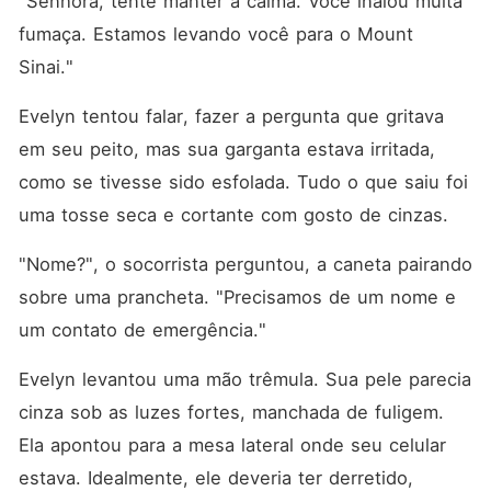
"Senhora, tente manter a calma. Você inalou muita 
bem paga de Hollywood,
com 24 milhões de dólares
fumaça. Estamos levando você para o Mount 
escondidos em uma conta
Sinai."
nas Ilhas Cayman. Arranquei
o acesso venoso do meu
braço, ignorando o sangue e
Evelyn tentou falar, fazer a pergunta que gritava 
os protestos da enfermeira.
Naquela noite, transferi 20
em seu peito, mas sua garganta estava irritada, 
milhões para a conta dele
como se tivesse sido esfolada. Tudo o que saiu foi 
com a observação:
"Reembolso por 3 anos de
uma tosse seca e cortante com gosto de cinzas.
hospedagem e alimentação.
Estamos quites." Joguei a
"Nome?", o socorrista perguntou, a caneta pairando 
aliança de cinco quilates na
tigela de chaves e saí pela
sobre uma prancheta. "Precisamos de um nome e 
porta. Ele queria uma esposa
submissa; agora, ele vai
um contato de emergência."
conhecer a protagonista da
sua ruína.
Evelyn levantou uma mão trêmula. Sua pele parecia 
cinza sob as luzes fortes, manchada de fuligem. 
Ela apontou para a mesa lateral onde seu celular 
estava. Idealmente, ele deveria ter derretido, 