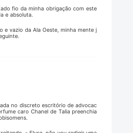
tado fio da minha obrigação com este 
a e absoluta.
ro e vazio da Ala Oeste, minha mente j
eguinte.
ada no discreto escritório de advocac
rfume caro Chanel de Talia preenchia 
lobisomens.
eitando. - Elyse, não vou redigir uma 