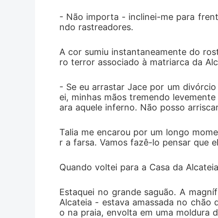
- Não importa - inclinei-me para fre
ndo rastreadores.
A cor sumiu instantaneamente do rost
ro terror associado à matriarca da Al
- Se eu arrastar Jace por um divórcio 
ei, minhas mãos tremendo levemente an
ara aquele inferno. Não posso arrisca
Talia me encarou por um longo momen
r a farsa. Vamos fazê-lo pensar que e
Quando voltei para a Casa da Alcatei
Estaquei no grande saguão. A magnífi
Alcateia - estava amassada no chão 
o na praia, envolta em uma moldura d