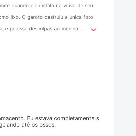
imite quando ele instalou a viúva de seu
mo lixo. O garoto destruiu a única foto
se e pedisse desculpas ao menino.
a, implorei pela proteção do meu Alfa.
e ciúmes. Sozinha, fui arrastada para as
ata letal. "Uma Luna inútil sangrará pelo
 derretia e o frio paralisava minha alma,
que fariam comigo. Ele escolheu o
escuridão finalmente começou a me levar,
e Maybach preto arrombou os portões
amacento. Eu estava completamente s
a da nossa linhagem, rasgou a
 gelando até os ossos.
brenatural, ordenou a ruína financeira