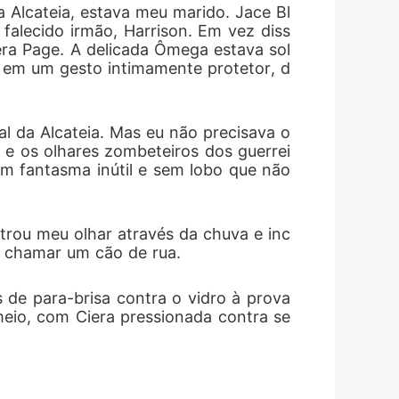
a Alcateia, estava meu marido. Jace Bl
e quebrou você. Agora, estou te pegando
alecido irmão, Harrison. Em vez diss
era Page. A delicada Ômega estava sol
s em um gesto intimamente protetor, d
al da Alcateia. Mas eu não precisava o
 e os olhares zombeteiros dos guerrei
m fantasma inútil e sem lobo que não 
trou meu olhar através da chuva e inc
a chamar um cão de rua.
de para-brisa contra o vidro à prova 
 meio, com Ciera pressionada contra se