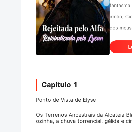
fantasma 
irmão, Ci
dos meus 
Quando fu
L
Mas Jace 
masmorras
desrespei
Capítulo 1
a dor fís
showzinho
Ponto de Vista de Elyse
um estron
Os Terrenos Ancestrais da Alcateia
impenetrá
ozinha, a chuva torrencial, gélida e 
tempestad