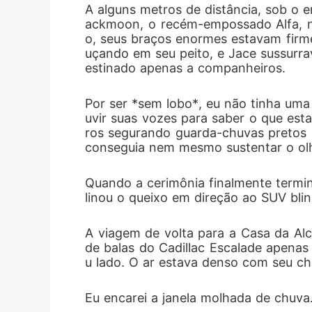
A alguns metros de distância, sob o e
absoluta 
ackmoon, o recém-empossado Alfa, nã
o, seus braços enormes estavam firme
de volta."
uçando em seu peito, e Jace sussurra
estinado apenas a companheiros.
Por ser *sem lobo*, eu não tinha uma 
uvir suas vozes para saber o que est
ros segurando guarda-chuvas pretos m
conseguia nem mesmo sustentar o olh
Quando a cerimônia finalmente termin
linou o queixo em direção ao SUV bl
A viagem de volta para a Casa da Alc
de balas do Cadillac Escalade apenas 
u lado. O ar estava denso com seu che
Eu encarei a janela molhada de chuva.