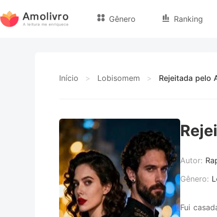
Gênero
Ranking
Início
>
Lobisomem
>
Rejeitada pelo 
Reje
Autor:
Ra
Gênero:
L
Fui casad