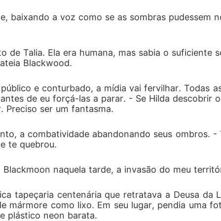
nte, baixando a voz como se as sombras pudessem no
o de Talia. Ela era humana, mas sabia o suficiente
cateia Blackwood.
público e conturbado, a mídia vai fervilhar. Todas as
tes de eu forçá-las a parar. - Se Hilda descobrir o
r. Preciso ser um fantasma.
to, a combatividade abandonando seus ombros. - Tu
le te quebrou.
a Blackmoon naquela tarde, a invasão do meu territ
ca tapeçaria centenária que retratava a Deusa da L
de mármore como lixo. Em seu lugar, pendia uma fo
e plástico neon barata.