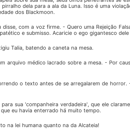
rralho dela para a ala da Luna. Isso é uma violação 
edade dos Blackmoon.
eu disse, com a voz firme. - Quero uma Rejeição Fal
atético e submisso. Acaricie o ego gigantesco dele
xigiu Talia, batendo a caneta na mesa.
um arquivo médico lacrado sobre a mesa. - Por caus
correndo o texto antes de se arregalarem de horror.
para sua 'companheira verdadeira', que ele claramen
que eu havia enterrado há muito tempo.
nto na lei humana quanto na da Alcateia!