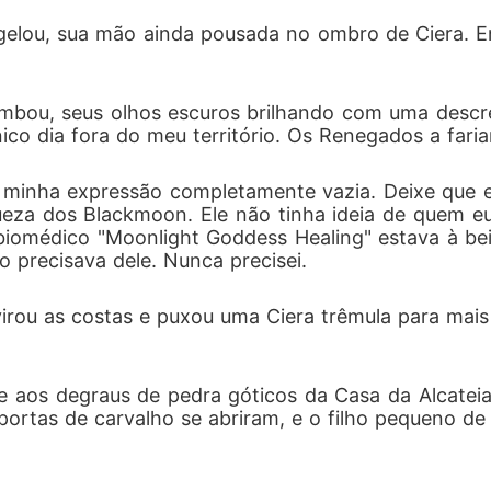
gelou, sua mão ainda pousada no ombro de Ciera. E
zombou, seus olhos escuros brilhando com uma descr
co dia fora do meu território. Os Renegados a fari
e, minha expressão completamente vazia. Deixe que e
ueza dos Blackmoon. Ele não tinha ideia de quem eu 
biomédico "Moonlight Goddess Healing" estava à be
o precisava dele. Nunca precisei.
rou as costas e puxou uma Ciera trêmula para mais 
 aos degraus de pedra góticos da Casa da Alcateia
portas de carvalho se abriram, e o filho pequeno de 