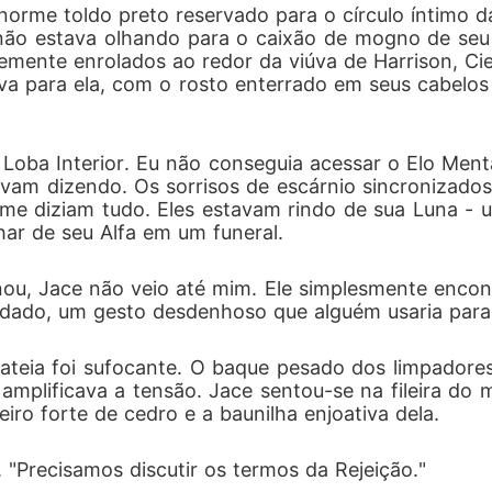
norme toldo preto reservado para o círculo íntimo d
de Jace pelo telefone, e rosnou contra o meu ouvido: "El
o estava olhando para o caixão de mogno de seu f
mente enrolados ao redor da viúva de Harrison, Ci
va para ela, com o rosto enterrado em seus cabelo
Loba Interior. Eu não conseguia acessar o Elo Ment
avam dizendo. Os sorrisos de escárnio sincronizados
e diziam tudo. Eles estavam rindo de sua Luna - u
ar de seu Alfa em um funeral.
ou, Jace não veio até mim. Ele simplesmente encon
indado, um gesto desdenhoso que alguém usaria par
ateia foi sufocante. O baque pesado dos limpadores 
amplificava a tensão. Jace sentou-se na fileira do
iro forte de cedro e a baunilha enjoativa dela.
 "Precisamos discutir os termos da Rejeição."