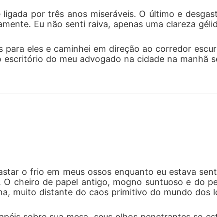
ligada por três anos miseráveis. O último e desgas
samente. Eu não senti raiva, apenas uma clareza gélid
s para eles e caminhei em direção ao corredor escu
 o escritório do meu advogado na cidade na manhã s
star o frio em meus ossos enquanto eu estava sent
e. O cheiro de papel antigo, mogno suntuoso e do pe
a, muito distante do caos primitivo do mundo dos 
péis sobre sua mesa, seus olhos penetrantes se estr