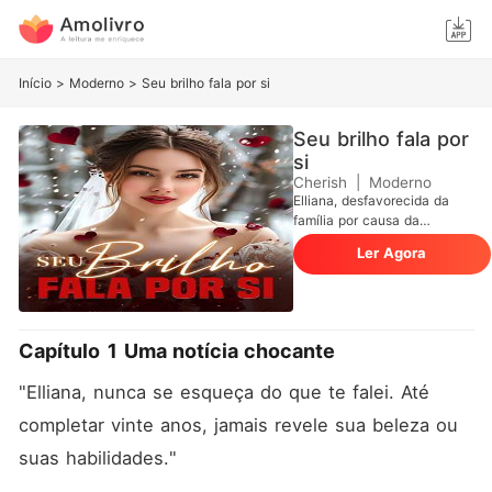
Início
>
Moderno
>
Seu brilho fala por si
Seu brilho fala por
si
Cherish
|
Moderno
Elliana, desfavorecida da
família por causa da
aparência fora do padrão,
Ler Agora
sempre sofria humilhação da
meia-irmã, Paige. Paige,
noiva do CEO Cole, era
considerada a mulher
perfeita - até o dia em que
Capítulo 1 Uma notícia chocante
Cole se casou com Elliana,
uma mulher "feia". Enquanto
"Elliana, nunca se esqueça do que te falei. Até 
todos se perguntavam por
que o CEO escolheu Elliana
completar vinte anos, jamais revele sua beleza ou 
e esperavam que ela fosse
suas habilidades."
descartada, a garota
surpreendeu a todos ao