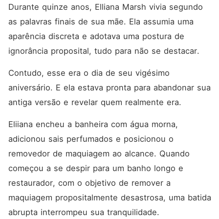
revelar suas identidades:
Durante quinze anos, Elliana Marsh vivia segundo 
médica milagrosa, magnata
das finanças, especialista
as palavras finais de sua mãe. Ela assumia uma 
em avaliação de empresas,
aparência discreta e adotava uma postura de 
gênio da IA... Quando
aqueles que a maltrataram
ignorância proposital, tudo para não se destacar. 
se arrependeram
amargamente e imploraram
Contudo, esse era o dia de seu vigésimo 
por perdão, Cole postou uma
foto de Elliana sem
aniversário. E ela estava pronta para abandonar sua 
maquiagem, criando um
alvoroço geral. "Minha
antiga versão e revelar quem realmente era. 
esposa não precisa da
aprovação de ninguém."
Eliiana encheu a banheira com água morna, 
adicionou sais perfumados e posicionou o 
removedor de maquiagem ao alcance. Quando 
começou a se despir para um banho longo e 
restaurador, com o objetivo de remover a 
maquiagem propositalmente desastrosa, uma batida 
abrupta interrompeu sua tranquilidade. 