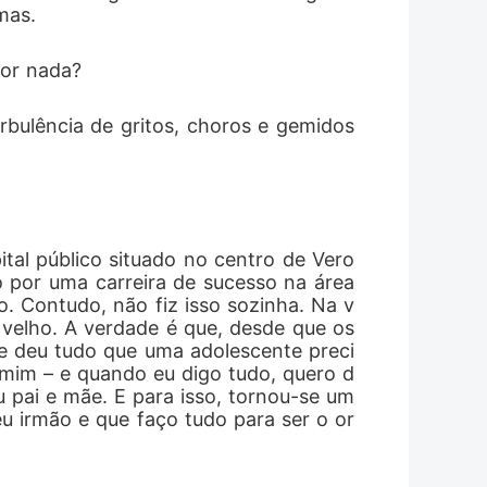
mas. 
esobediência é punida. O medo é a sua
por nada?
um médico ligado à máfia, ela cresceu
ou-se uma advogada brilhante,
ulência de gritos, choros e gemidos 
r para Constantino, Virna não imagina que
 presença mudará tudo. O que Constantino
 o rosto e não se intimida com sua
al público situado no centro de Vero
a é cega. Quando ele descobre sua
o por uma carreira de sucesso na área 
o. Contudo, não fiz isso sozinha. Na v
as passa a observá-la em silêncio,
elho. A verdade é que, desde que os 
me deu tudo que uma adolescente preci
lante. Sempre lutando contra um
r mim – e quando eu digo tudo, quero d
 pai e mãe. E para isso, tornou-se um 
missão. E quando Virna toca o rosto de
eu irmão e que faço tudo para ser o or
e, pela primeira vez, alguém o enxerga
 um desejo impossível de controlar, nasce