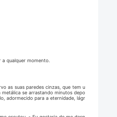
er a qualquer momento.
rvo as suas paredes cinzas, que tem u
 metálica se arrastando minutos depo
do, adormecido para a eternidade, lágr
 me escutou. - Eu gostaria de me desp