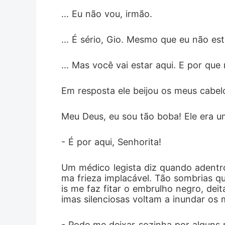
... Eu não vou, irmão.
... É sério, Gio. Mesmo que eu não es
... Mas você vai estar aqui. E por que
Em resposta ele beijou os meus cabelo
Meu Deus, eu sou tão boba! Ele era u
- É por aqui, Senhorita!
Um médico legista diz quando adentro
ma frieza implacável. Tão sombrias 
is me faz fitar o embrulho negro, dei
imas silenciosas voltam a inundar os 
- Pode me deixar sozinha por alguns 