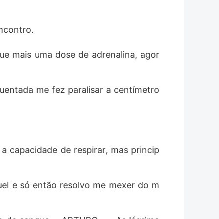
o é preciso enxergar para amar. E nem
ncontro.
ique mais uma dose de adrenalina, agor
guentada me fez paralisar a centímetro
a capacidade de respirar, mas princip
uel e só então resolvo me mexer do m