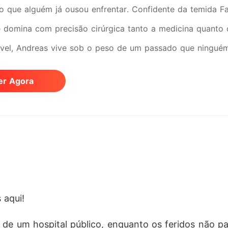
o que alguém já ousou enfrentar. Confidente da temida F
e domina com precisão cirúrgica tanto a medicina quanto 
vel, Andreas vive sob o peso de um passado que ninguém
, existe uma dor antiga... e uma crueldade adormecida, p
er Agora
Fontana é jovem, determinada e está prestes a se formar
da ao irmão - até o dia em que o perdeu de forma brutal. 
passa a ser o único remédio que ela conhece. Quando seu
vel: dois mundos opostos, duas almas marcadas e uma atr
o, Andreas e Giovanna descobrem que o amor pode ser tão
ais frio pode sangrar... quando o amor decide atacar. * 
 aqui!
no é um homem forjado pela dor. CEO temido, implacável e
penas desfigura sua pele, mas mantém viva a lembrança 
 de um hospital público, enquanto os feridos não p