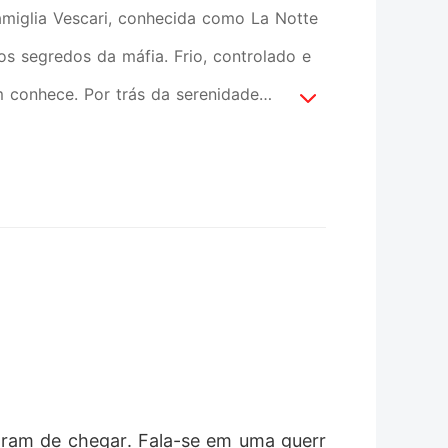
amiglia Vescari, conhecida como La Notte
os segredos da máfia. Frio, controlado e
 conhece. Por trás da serenidade
ronta para despertar com um único erro.
 em medicina. Órfã desde cedo, dedicou
A dor se transforma em fúria, e a sede de
s caminhos se cruzam, o destino costura
ação que desafia a razão. Entre o perigo
 letal quanto a vingança. Porque até o
LIVRO 2 - O Toque da Fera: Leônidas
 solitário, carrega no rosto uma cicatriz
de uma traição que o destruiu. Desde
aram de chegar. Fala-se em uma guerr