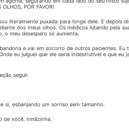
 em agonia, segurando em cada lado do seu rosto suj
OS OLHOS, POR FAVOR!
sou literalmente puxada para longe dele. E depois d
diante dos meus olhos. Os médicos lutando pela sua
do, o meu desespero só aumenta. 
 abandona e vai em socorro de outros pacientes. Eu
nde eu julguei que ele seria indestrutível e que eu j
eção seguir.
de si, esbanjando um sorriso sem tamanho.
o de você, irmãzinha.