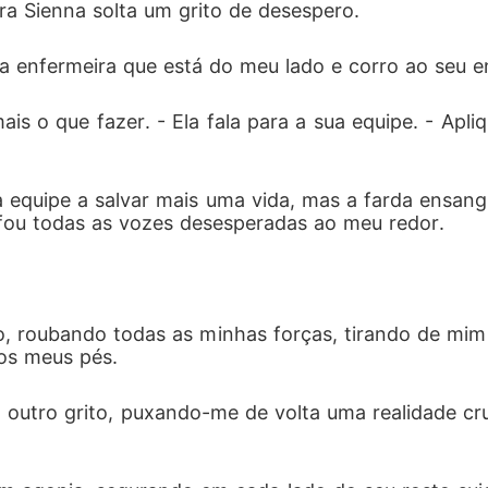
a Sienna solta um grito de desespero.
o intensa, proibida e arrebatadora. Porque às vezes... nã
 a enfermeira que está do meu lado e corro ao seu e
 quer ser salva - algumas só precisam ser tocadas.
s o que fazer. - Ela fala para a sua equipe. - Apl
 a equipe a salvar mais uma vida, mas a farda ensan
fou todas as vozes desesperadas ao meu redor. 
 roubando todas as minhas forças, tirando de mim 
os meus pés.
 outro grito, puxando-me de volta uma realidade cr