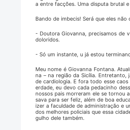
a entre facções. Uma disputa brutal e 
então, ni
Bando de imbecis! Será que eles não
armadura.
cercada d
- Doutora Giovanna, precisamos de v
doloridos.
determina
está entr
- Só um instante, u já estou terminan
não sabe 
Meu nome é Giovanna Fontana. Atualm
ferocidad
na – na região da Sicília. Entretanto
de cardiologia. E fora todo esse caos
fragilida
erdade, eu devo cada pedacinho dess
nossos pais morreram ele se tornou a
tornando-
sava para ser feliz, além de boa educ
izer a faculdade de administração e u
sentiment
dos melhores policiais que essa cidad
gulho dele também.
Constanti
além das 