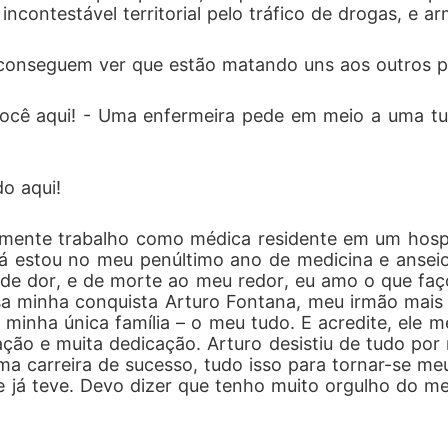
incontestável territorial pelo tráfico de drogas, e ar
nguém é autorizado a encará-lo. Olhares são proibidos. D
 conseguem ver que estão matando uns aos outros 
 Virna Casteline é tudo o que ele não esperava. Filha de 
e segredos, mas escolheu trilhar o próprio caminho. Torn
ocê aqui! - Uma enfermeira pede em meio a uma turb
da e orgulhosa de sua independência. Ao aceitar trabalha
ando no território de um homem quebrado... nem que sua
do aqui!
é que a jovem que insiste em enfrentá-lo, que não desvia
ente trabalho como médica residente em um hospit
e, guarda uma verdade que muda as regras do jogo: Virn
, já estou no meu penúltimo ano de medicina e ansei
 de dor, e de morte ao meu redor, eu amo o que faç
de, algo inesperado desperta. O homem que vive nas sombr
a minha conquista Arturo Fontana, meu irmão mais v
 minha única família – o meu tudo. E acredite, ele 
se seu protetor invisível. Sempre à espreita. Sempre vigi
ação e muita dedicação. Arturo desistiu de tudo po
ma carreira de sucesso, tudo isso para tornar-se meu
o que ele acredita não merecer. Mas o amor não pede per
e já teve. Devo dizer que tenho muito orgulho do m
no - não com medo, mas com ternura -, a fera percebe qu
cicatrizes. Entre segredos, perigos, proteção obsessiva e