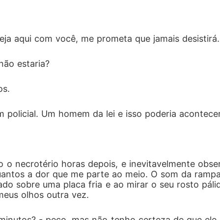
teja aqui com você, me prometa que jamais desistirá.
 não estaria?
s. 
m policial. Um homem da lei e isso poderia acontec
 o necrotério horas depois, e inevitavelmente obse
quantos a dor que me parte ao meio. O som da rampa
tado sobre uma placa fria e ao mirar o seu rosto páli
meus olhos outra vez.
minutos? - peço, mas não tenho certeza de que ele