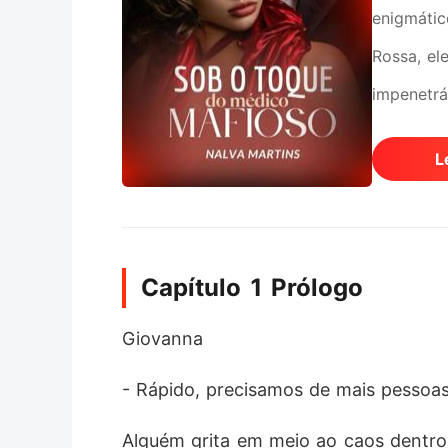
enigmátic
Rossa, el
impenetrá
impecável
L
Giovanna 
toda a vi
vingança 
Capítulo 1 Prólogo
o imprová
e o desej
Giovanna
coração m
- Rápido, precisamos de mais pessoas
Constanti
que não a
Alguém grita em meio ao caos dentro