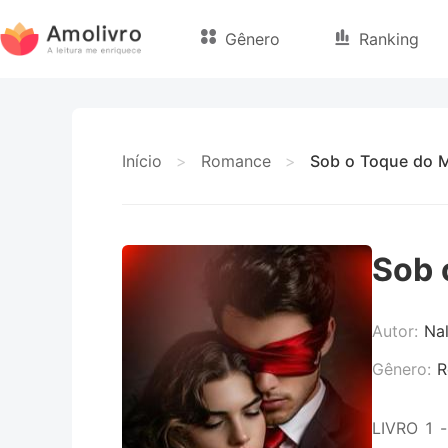
Gênero
Ranking
Início
>
Romance
>
Sob o Toque do 
Sob 
Autor:
Na
Gênero:
R
LIVRO 1 -