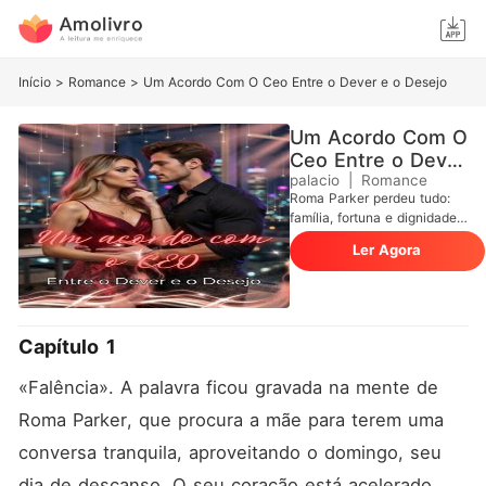
Início
>
Romance
>
Um Acordo Com O Ceo Entre o Dever e o Desejo
Um Acordo Com O
Ceo Entre o Dever
e o Desejo
palacio
|
Romance
Roma Parker perdeu tudo:
família, fortuna e dignidade.
Para salvar o pouco que
Ler Agora
resta, aceita casar-se com
Esteban Hamilton, o
implacável CEO que a
encara como se ela fosse
apenas mais um contrato.
Capítulo 1
Ele exige perfeição pública:
uma esposa amorosa de
«Falência». A palavra ficou gravada na mente de 
comercial de margarina. Ela
só quer sobreviver. Mas, por
Roma Parker, que procura a mãe para terem uma 
trás da indiferença e dos
conversa tranquila, aproveitando o domingo, seu 
olhares dele para a
secretária, esconde-se um
dia de descanso. O seu coração está acelerado, 