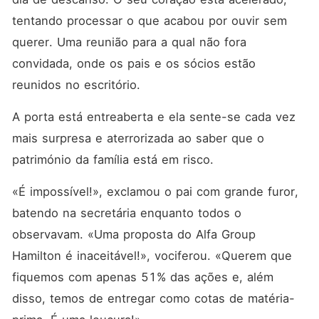
jogo muito mais obscuro.
Cada humilhação a
tentando processar o que acabou por ouvir sem 
endurece. Cada toque
querer. Uma reunião para a qual não fora 
acidental a queima. Até que
Roma explode: «Já não
convidada, onde os pais e os sócios estão 
quero ser tua mulher!»
Esteban encurrala-a contra
reunidos no escritório.
a parede, o hálito dele
roçando os lábios dela: «É
A porta está entreaberta e ela sente-se cada vez 
tarde demais, Roma.
Vendeste a tua alma ao
mais surpresa e aterrorizada ao saber que o 
diabo... e eu sou o dono.»
Conseguirá ela escapar do
património da família está em risco.
abismo... ou acabará por cair
nos braços dele?
«É impossível!», exclamou o pai com grande furor, 
batendo na secretária enquanto todos o 
observavam. «Uma proposta do Alfa Group 
Hamilton é inaceitável!», vociferou. «Querem que 
fiquemos com apenas 51% das ações e, além 
disso, temos de entregar como cotas de matéria-