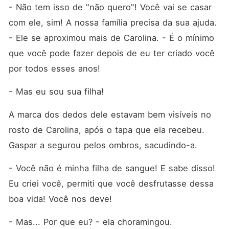
pessoas funcionar? Será
- Não tem isso de "não quero"! Você vai se casar 
apenas conveniência ou o
amor florescerá entre duas
com ele, sim! A nossa família precisa da sua ajuda. 
almas machucadas?
- Ele se aproximou mais de Carolina. - É o mínimo 
Segunda parte (começa no
96 e termina no 129) :
que você pode fazer depois de eu ter criado você 
Osvaldo; Terceira parte
(começa no 130 e vai até o
por todos esses anos!
164): Santiago. Capítulo
165 - Extra: introdução à
- Mas eu sou sua filha!
segunda geração. Segunda
Geração a partir do capítulo
166 (é dividido em duas
A marca dos dedos dele estavam bem visíveis no 
partes. A primeira vai do
rosto de Carolina, após o tapa que ela recebeu. 
166 ao 271; a segunda do
272 ao 382). Sigam-me no
Gaspar a segurou pelos ombros, sacudindo-a. 
insta e vamos interagir!
@m_zanakheironofficial
- Você não é minha filha de sangue! E sabe disso! 
Eu criei você, permiti que você desfrutasse dessa 
boa vida! Você nos deve!
- Mas... Por que eu? - ela choramingou.