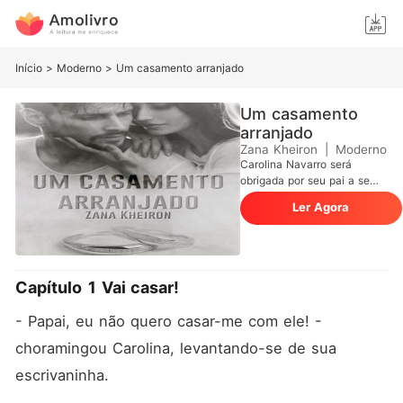
Início
>
Moderno
>
Um casamento arranjado
Um casamento
arranjado
Zana Kheiron
|
Moderno
Carolina Navarro será
obrigada por seu pai a se
casar com um homem
Ler Agora
desfigurado, a fim de salvar
a família da ruína. Máximo
Castillo tinha tudo o que
qualquer um poderia querer,
até que um acidente de
Capítulo 1 Vai casar!
avião destruiu seu corpo,
sua alma, seu
- Papai, eu não quero casar-me com ele! - 
relacionamento, tornando-o
amargurado. Mas ele precisa
choramingou Carolina, levantando-se de sua 
de uma esposa e de um
escrivaninha. 
herdeiro. Poderá um
casamento entre essas duas