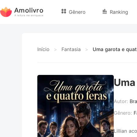
Gênero
Ranking
Início
>
Fantasia
>
Uma garota e quat
Uma 
Autor:
Br
Gênero:
F
Lillian a