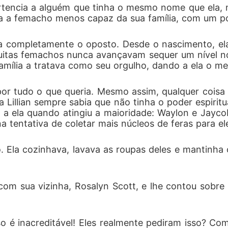
rtencia a alguém que tinha o mesmo nome que ela, 
ada a femacho menos capaz da sua família, com um pod
a completamente o oposto. Desde o nascimento, ela 
uitas femachos nunca avançavam sequer um nível no 
amília a tratava como seu orgulho, dando a ela o me
r por tudo o que queria. Mesmo assim, qualquer cois
 Lillian sempre sabia que não tinha o poder espirit
 a ela quando atingiu a maioridade: Waylon e Jayco
a tentativa de coletar mais núcleos de feras para ele
o. Ela cozinhava, lavava as roupas deles e mantinha
 com sua vizinha, Rosalyn Scott, e lhe contou sobr
sso é inacreditável! Eles realmente pediram isso? C