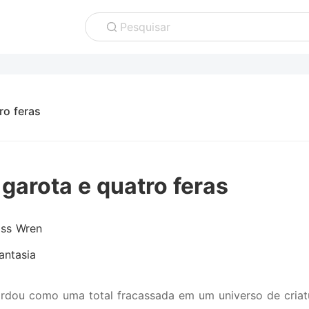
Pesquisar
ro feras
garota e quatro feras
ass Wren
antasia
cordou como uma total fracassada em um universo de criat