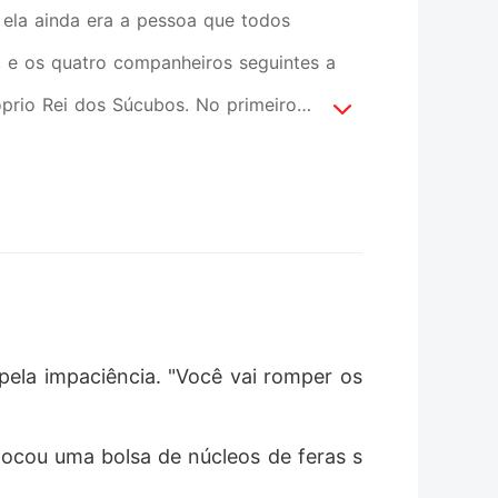
ela ainda era a pessoa que todos
 e os quatro companheiros seguintes a
óprio Rei dos Súcubos. No primeiro
imentos e que nunca haveria qualquer tipo
 Ao dar uma olhada em Lillian, ele disse
o algum dinheiro e exigindo que ela
or, com mais de mil anos de idade. Ele
a interesse em uma preguiçosa como ela.
o de uma arena de luta subterrânea. Ela
pela impaciência. "Você vai romper os 
eal e disse que queria romper o vínculo
olheu seguir seu próprio caminho. À
locou uma bolsa de núcleos de feras s
m, cheios de arrependimento, implorando