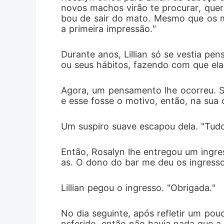
novos machos virão te procurar, que
bou de sair do mato. Mesmo que os 
a primeira impressão."
Durante anos, Lillian só se vestia pe
ou seus hábitos, fazendo com que ela
Agora, um pensamento lhe ocorreu. S
e esse fosse o motivo, então, na sua 
Um suspiro suave escapou dela. "Tudo
Então, Rosalyn lhe entregou um ingress
as. O dono do bar me deu os ingresso
Lillian pegou o ingresso. "Obrigada."
No dia seguinte, após refletir um pouc
nsferido, então não havia nada que a 