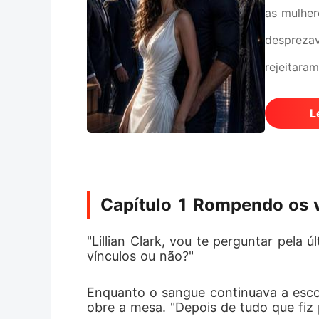
as mulher
desprezav
rejeitara
encontro,
L
de relaci
que não t
rompesse 
Capítulo 1 Rompendo os 
admitiu q
O quarto 
"Lillian Clark, vou te perguntar pela
vínculos ou não?"
achou que
para ter 
Enquanto o sangue continuava a escor
obre a mesa. "Depois de tudo que fiz p
medida qu