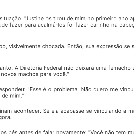
situação. "Justine os tirou de mim no primeiro ano
ude fazer para acalmá-los foi fazer carinho na cabeça
po, visivelmente chocada. Então, sua expressão se s
 tanto. A Diretoria Federal não deixará uma femach
á novos machos para você."
 e respondeu: "Esse é o problema. Não quero me vin
 de mim."
iriam acontecer. Se ela acabasse se vinculando a m
gora. 
aos pés antes de falar novamente: "Você não tem muit