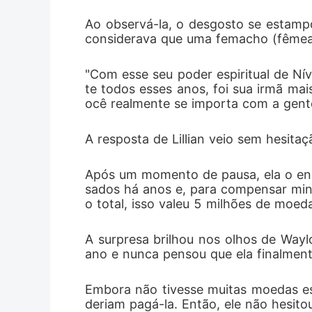
para que 
Ao observá-la, o desgosto se estampo
considerava que uma femacho (fêmea 
"Com esse seu poder espiritual de Ní
te todos esses anos, foi sua irmã ma
ocê realmente se importa com a gente
A resposta de Lillian veio sem hesita
Após um momento de pausa, ela o enc
sados há anos e, para compensar minh
o total, isso valeu 5 milhões de moeda
A surpresa brilhou nos olhos de Waylo
ano e nunca pensou que ela finalment
Embora não tivesse muitas moedas es
deriam pagá-la. Então, ele não hesit