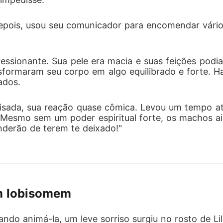
is, usou seu comunicador para encomendar vários v
essionante. Sua pele era macia e suas feições podia
nsformaram seu corpo em algo equilibrado e forte. H
ados. 
alisada, sua reação quase cômica. Levou um tempo at
Mesmo sem um poder espiritual forte, os machos ain
nderão de terem te deixado!"
m lobisomem
do animá-la, um leve sorriso surgiu no rosto de Lill