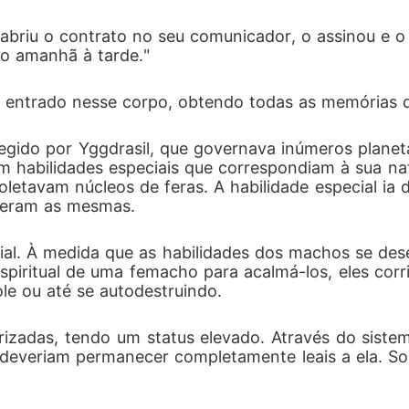
 abriu o contrato no seu comunicador, o assinou e o 
io amanhã à tarde."
a entrado nesse corpo, obtendo todas as memórias da
regido por Yggdrasil, que governava inúmeros plane
m habilidades especiais que correspondiam à sua nat
letavam núcleos de feras. A habilidade especial ia do
s eram as mesmas. 
ial. À medida que as habilidades dos machos se des
piritual de uma femacho para acalmá-los, eles corri
e ou até se autodestruindo. 
izadas, tendo um status elevado. Através do siste
s deveriam permanecer completamente leais a ela. 