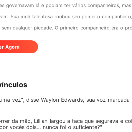
es governavam lá e podiam ter vários companheiros, mas 
am. Sua irmã talentosa roubou seu primeiro companheiro,
m sem qualquer piedade. O primeiro companheiro era o pr
 ele avisou Lillian que só ficaria até se recuperar dos fer
er Agora
onamento entre eles. O segundo companheiro era um tritão.
inha interesse em uma fracassada como ela, lhe entregand
o vínculo. O terceiro companheiro era o vampiro progenit
vínculos
ue admirava a irmã de Lillian e deixou claro que não tinh
companheiro era um lobisomem que Lillian havia resgatad
 última vez", disse Waylon Edwards, sua voz marcada 
 ele ficaria, mas ele revelou que era membro da família r
mais poder. Assim, Lillian rompeu todos os vínculos e esc
rer da mão, Lillian largou a faca que segurava e co
or vocês dois... nunca foi o suficiente?"
e ela subia cada vez mais, esses mesmos homens voltara