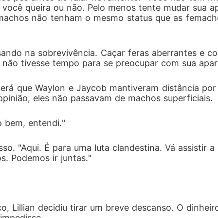
r você queira ou não. Pelo menos tente mudar sua a
machos não tenham o mesmo status que as femachos
nsando na sobrevivência. Caçar feras aberrantes e 
 não tivesse tempo para se preocupar com sua apar
erá que Waylon e Jaycob mantiveram distância por 
opinião, eles não passavam de machos superficiais. 
 bem, entendi."
o. "Aqui. É para uma luta clandestina. Vá assistir a 
s. Podemos ir juntas."
o, Lillian decidiu tirar um breve descanso. O dinhei
impedisse. 