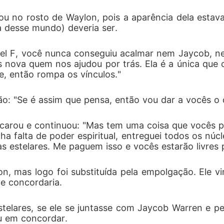
ela os aceitasse novamente.
u no rosto de Waylon, pois a aparência dela estava 
desse mundo) deveria ser. 
vel F, você nunca conseguiu acalmar nem Jaycob, ne
is nova quem nos ajudou por trás. Ela é a única qu
, então rompa os vínculos."
ção: "Se é assim que pensa, então vou dar a vocês o
arou e continuou: "Mas tem uma coisa que vocês pr
a falta de poder espiritual, entreguei todos os núc
s estelares. Me paguem isso e vocês estarão livres p
n, mas logo foi substituída pela empolgação. Ele v
e concordaria. 
telares, se ele se juntasse com Jaycob Warren e pe
ou em concordar. 