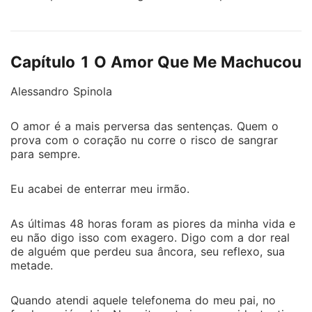
responsabilidade de criar sua jovem sobrinha,
Caterina, uma adolescente que ele mal conhece. O
que Alessandro não esperava era o impacto
Capítulo 1 O Amor Que Me Machucou
arrebatador de Nina Sanchez - a melhor amiga de
Caterina. Nina é uma universitária intensa, de olhar
Alessandro Spinola
inquieto e alma marcada por segredos que ninguém
ousa decifrar. O que começa como um simples
O amor é a mais perversa das sentenças. Quem o
encontro casual, logo se transforma em uma atração
prova com o coração nu corre o risco de sangrar
avassaladora, perigosa... e proibida. Envolvidos em
para sempre.
um jogo silencioso de provocações, Alessandro e
Nina cruzam linhas que não deveriam ser
Eu acabei de enterrar meu irmão.
ultrapassadas. Ele, dividido entre o dever e o desejo.
Ela, entre a lealdade e uma sede de liberdade que só
As últimas 48 horas foram as piores da minha vida e
ele parece compreender. Em meio à dor, culpa e
eu não digo isso com exagero. Digo com a dor real
redenção, os dois se encontram onde não deveriam e
de alguém que perdeu sua âncora, seu reflexo, sua
o que sentem ameaça destruir tudo ao redor. Até
metade.
onde uma paixão proibida pode resistir antes de se
tornar destrutiva? Nina está realmente pronta para se
Quando atendi aquele telefonema do meu pai, no