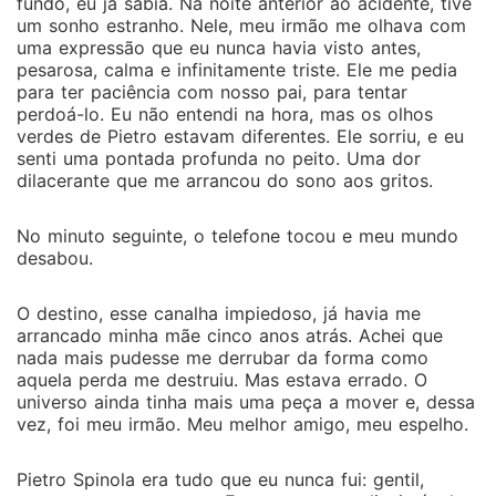
entregar a um homem que carrega tantas cicatrizes?
fundo, eu já sabia. Na noite anterior ao acidente, tive
um sonho estranho. Nele, meu irmão me olhava com
E Alessandro... conseguirá controlar seus instintos ou
uma expressão que eu nunca havia visto antes,
será dominado por eles? Quando a luxúria se
pesarosa, calma e infinitamente triste. Ele me pedia
confunde com amor, existe caminho de volta? Ou só
para ter paciência com nosso pai, para tentar
resta se perder?
perdoá-lo. Eu não entendi na hora, mas os olhos
verdes de Pietro estavam diferentes. Ele sorriu, e eu
senti uma pontada profunda no peito. Uma dor
dilacerante que me arrancou do sono aos gritos.
No minuto seguinte, o telefone tocou e meu mundo
desabou.
O destino, esse canalha impiedoso, já havia me
arrancado minha mãe cinco anos atrás. Achei que
nada mais pudesse me derrubar da forma como
aquela perda me destruiu. Mas estava errado. O
universo ainda tinha mais uma peça a mover e, dessa
vez, foi meu irmão. Meu melhor amigo, meu espelho.
Pietro Spinola era tudo que eu nunca fui: gentil,