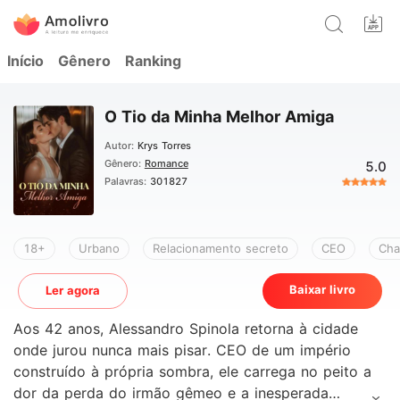
Início
Gênero
Ranking
O Tio da Minha Melhor Amiga
Autor:
Krys Torres
Gênero:
Romance
5.0
Palavras:
301827
18+
Urbano
Relacionamento secreto
CEO
Cha
Baixar livro
Ler agora
Aos 42 anos, Alessandro Spinola retorna à cidade
onde jurou nunca mais pisar. CEO de um império
construído à própria sombra, ele carrega no peito a
dor da perda do irmão gêmeo e a inesperada