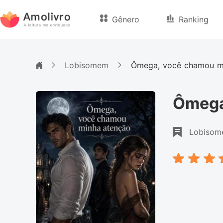
Gênero
Ranking
Lobisomem
Ômega, você chamou m
Ômega
Lobiso