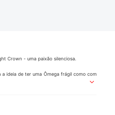
ht Crown - uma paixão silenciosa. 

va a ideia de ter uma Ômega frágil como com
importava com o poder. 
