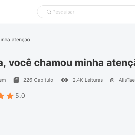
Pesquisar
inha atenção
, você chamou minha atenç
mem
226 Capítulo
2.4K Leituras
AlisTae
5.0