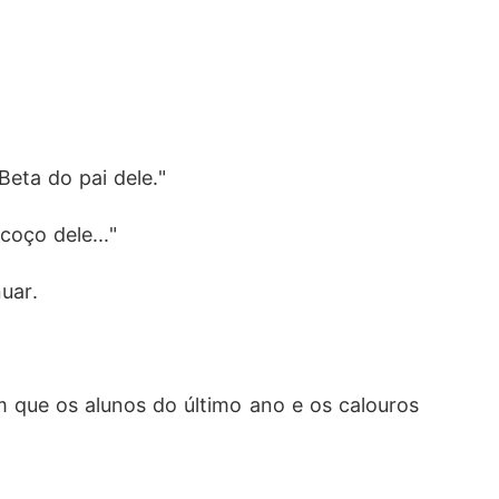
eta do pai dele."
oço dele..."
uar. 
que os alunos do último ano e os calouros 