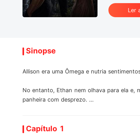
Ler 
Sinopse
Allison era uma Ômega e nutria sentimentos 
No entanto, Ethan nem olhava para ela e, m
panheira com desprezo. 

Ryan Iversen, primo de Ethan e o legítimo 
Capítulo 1
Quando ele voltou do exterior, não consegu