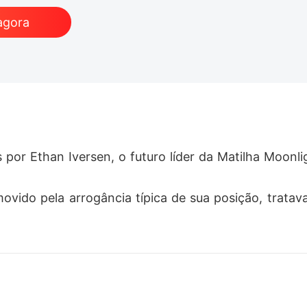
agora
por Ethan Iversen, o futuro líder da Matilha Moonlig
ovido pela arrogância típica de sua posição, trata
herdeiro da matilha, era um Alfa playboy que não se 
iu desviar o olhar de uma mulher.