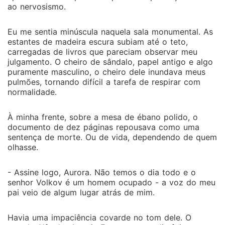
lutam apenas para cumprir um acordo, mas para
ao nervosismo.
sobreviver a uma profecia que exige sangue. Para
salvar quem amam, Aurora terá que abraçar a própria
Eu me sentia minúscula naquela sala monumental. As
escuridão, e Dominic terá que decidir se prefere
estantes de madeira escura subiam até o teto,
manter seu trono ou se tornar o monstro necessário
carregadas de livros que pareciam observar meu
para proteger a mulher que o destino, e não o
julgamento. O cheiro de sândalo, papel antigo e algo
puramente masculino, o cheiro dele inundava meus
contrato colocou em seu caminho. O amor nunca fez
pulmões, tornando difícil a tarefa de respirar com
parte do acordo... mas o poder nunca respeitou as
normalidade.
regras.
À minha frente, sobre a mesa de ébano polido, o
documento de dez páginas repousava como uma
sentença de morte. Ou de vida, dependendo de quem
olhasse.
- Assine logo, Aurora. Não temos o dia todo e o
senhor Volkov é um homem ocupado - a voz do meu
pai veio de algum lugar atrás de mim.
Havia uma impaciência covarde no tom dele. O