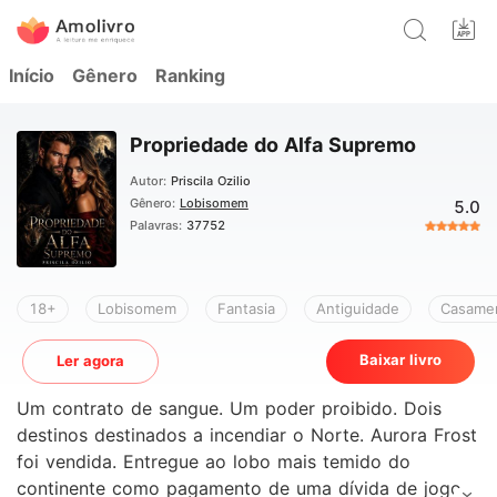
Início
Gênero
Ranking
Propriedade do Alfa Supremo
Autor:
Priscila Ozilio
Gênero:
Lobisomem
5.0
Palavras:
37752
18+
Lobisomem
Fantasia
Antiguidade
Casamen
Baixar livro
Ler agora
Um contrato de sangue. Um poder proibido. Dois
destinos destinados a incendiar o Norte. Aurora Frost
foi vendida. Entregue ao lobo mais temido do
continente como pagamento de uma dívida de jogo,