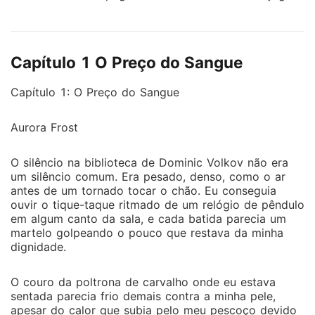
ela esperava encontrar um carrasco. O que encontrou
foi Dominic Volkov, o Alfa Supremo, um homem cuja
alma é cercada por sombras e segredos que nenhum
Capítulo 1 O Preço do Sangue
contrato poderia conter. O acordo era simples: um
herdeiro em troca de proteção. Sem marcas. Sem
Capítulo 1: O Preço do Sangue
sentimentos. Apenas um negócio frio e calculado.
Mas o que ninguém esperava era que Aurora
Aurora Frost
carregasse em suas veias o maior segredo da raça
lupina: o sangue da Loba de Ouro, uma divindade
O silêncio na biblioteca de Dominic Volkov não era
milenar que todos acreditavam ser apenas um mito.
um silêncio comum. Era pesado, denso, como o ar
Quando o poder de Aurora desperta, o contrato de
antes de um tornado tocar o chão. Eu conseguia
dez milhões de dólares se torna irrelevante. O Norte
ouvir o tique-taque ritmado de um relógio de pêndulo
entra em guerra. O Conselho dos Anciões quer o seu
em algum canto da sala, e cada batida parecia um
sangue. Criaturas das sombras querem a sua luz. E
martelo golpeando o pouco que restava da minha
dignidade.
Dominic, o Alfa que jurou nunca se curvar, descobre
que sua maior possessividade não vem de um papel
assinado, mas de um laço de alma que exige o
O couro da poltrona de carvalho onde eu estava
sentada parecia frio demais contra a minha pele,
sacrifício de tudo o que ele conhece. Agora, eles não
apesar do calor que subia pelo meu pescoço devido