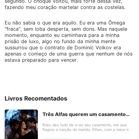
segundo. O choque voltou, mais forte dessa vez,
fazendo meu coração martelar contra as costelas.
Eu não sabia o que era aquilo. Eu era uma Ômega
"fraca", sem loba desperta, sem dons. Mas naquele
momento, enquanto eu caminhava para a minha
prisão de luxo, algo no fundo da minha mente
sussurrou que o contrato de Dominic Volkov era
apenas o começo de uma guerra que nenhum de nós
estava preparado para vencer.
Livros Recomentados
Três Alfas querem um casamento
aberto
Riley deu tudo de si ao seu casamento, até que
flagrou a traição do marido, Ethan, com a meia-irmã
dele. A traição a destruiu... mas apenas por um
momento, e ela aceitou a única coisa que ele