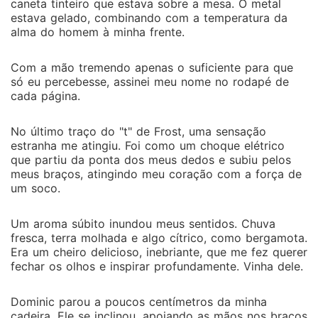
caneta tinteiro que estava sobre a mesa. O metal
estava gelado, combinando com a temperatura da
alma do homem à minha frente.
Com a mão tremendo apenas o suficiente para que
só eu percebesse, assinei meu nome no rodapé de
cada página.
No último traço do "t" de Frost, uma sensação
estranha me atingiu. Foi como um choque elétrico
que partiu da ponta dos meus dedos e subiu pelos
meus braços, atingindo meu coração com a força de
um soco.
Um aroma súbito inundou meus sentidos. Chuva
fresca, terra molhada e algo cítrico, como bergamota.
Era um cheiro delicioso, inebriante, que me fez querer
fechar os olhos e inspirar profundamente. Vinha dele.
Dominic parou a poucos centímetros da minha
cadeira. Ele se inclinou, apoiando as mãos nos braços