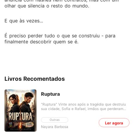
olhar que silencia o resto do mundo.
E que às vezes...
É preciso perder tudo o que se construiu - para
finalmente descobrir quem se é.
Livros Recomentados
Ruptura
"Ruptura" Vinte anos após a tragédia que destruiu
sua cidade, Sofia e Rafael, irmãos que perderam
seus pais no primeiro terremoto de magnitude 8.1,
se veem novamente no epicentro de um novo
Outras
desastre. Quando um aviso de movimento das
Ler agora
Nayara Barbosa
placas tectônicas chega com minutos de
antecedência, a população tem pouco tempo para