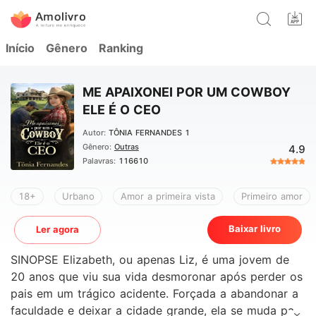
Início
Gênero
Ranking
ME APAIXONEI POR UM COWBOY
ELE É O CEO
Autor:
TÔNIA FERNANDES 1
Gênero:
Outras
4.9
Palavras:
116610
18+
Urbano
Amor a primeira vista
Primeiro amor
Baixar livro
Ler agora
SINOPSE Elizabeth, ou apenas Liz, é uma jovem de
20 anos que viu sua vida desmoronar após perder os
pais em um trágico acidente. Forçada a abandonar a
faculdade e deixar a cidade grande, ela se muda para