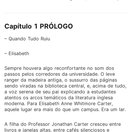
o interior do Texas para viver com sua avó doente.
Sem dinheiro e com responsabilidades crescentes, Liz
precisa encontrar um emprego com urgência. É assim
Capítulo 1 PRÓLOGO
que seu destino a leva à Fazenda Langford, uma das
mais antigas e poderosas da região. Recomendação
– Quando Tudo Ruiu
da própria avó, Liz vai trabalhar como ajudante da
governanta. Ao chegar, ela se depara com um
– Elisabeth
homem coberto de graxa, vestido com um macacão
surrado, consertando um carro antigo. Ele é gentil,
Sempre houvera algo reconfortante no som dos
educado e simpático. Liz não imagina que acaba de
passos pelos corredores da universidade. O leve
conhecer Eric Langford III - o herdeiro bilionário do
ranger da madeira antiga, o sussurro das páginas
império automotivo Langford Motors, CEO de uma
sendo viradas na biblioteca central, e, acima de tudo,
das maiores empresas de veículos elétricos dos EUA.
a voz serena de seu pai explicando a estudantes
Eric está de volta à fazenda para fugir do estresse
atentos os arcos temáticos da literatura inglesa
moderna. Para Elisabeth Anne Whitmore Carter,
da cidade e do desgaste com sua namorada fútil e
aquele lugar era mais do que um campus. Era um lar.
interesseira. Mas quando conhece Liz, seus dias
ganham outra cor. O problema? Ela pensa que ele é
A filha do Professor Jonathan Carter cresceu entre
apenas um funcionário rústico da fazenda. E ele não
livros e janelas altas, entre cafés silenciosos e