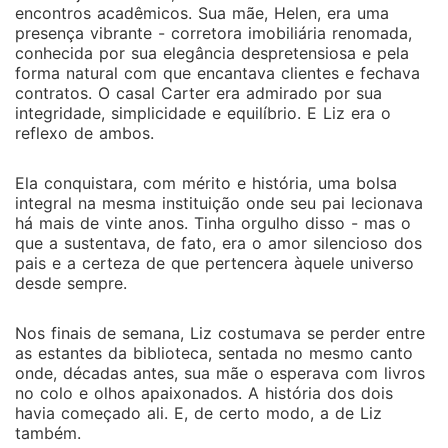
corrige esse equívoco... pelo menos não por
encontros acadêmicos. Sua mãe, Helen, era uma
enquanto. Entre encontros inesperados, verdades
presença vibrante - corretora imobiliária renomada,
ocultas, beijos roubados e corações em conflito,
conhecida por sua elegância despretensiosa e pela
nasce um amor tão inesperado quanto verdadeiro -
forma natural com que encantava clientes e fechava
contratos. O casal Carter era admirado por sua
mas que enfrentará mentiras, orgulho, e a ameaça de
integridade, simplicidade e equilíbrio. E Liz era o
um mundo onde aparências ainda pesam mais do que
reflexo de ambos.
sentimentos.
Ela conquistara, com mérito e história, uma bolsa
integral na mesma instituição onde seu pai lecionava
há mais de vinte anos. Tinha orgulho disso - mas o
que a sustentava, de fato, era o amor silencioso dos
pais e a certeza de que pertencera àquele universo
desde sempre.
Nos finais de semana, Liz costumava se perder entre
as estantes da biblioteca, sentada no mesmo canto
onde, décadas antes, sua mãe o esperava com livros
no colo e olhos apaixonados. A história dos dois
havia começado ali. E, de certo modo, a de Liz
também.