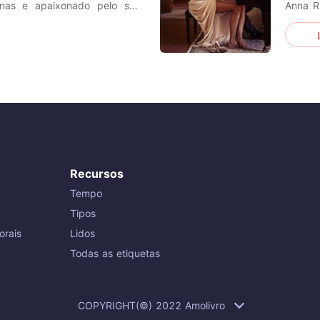
enas e apaixonado pelo seu
Anna R
vida v
versidade, estava tudo bem
o que 
 vira de ponta a cabeça, com
conqui
 dest
Recursos
Tempo
Tipos
orais
Lidos
Todas as etiquetas
COPYRIGHT(©) 2022 Amolivro