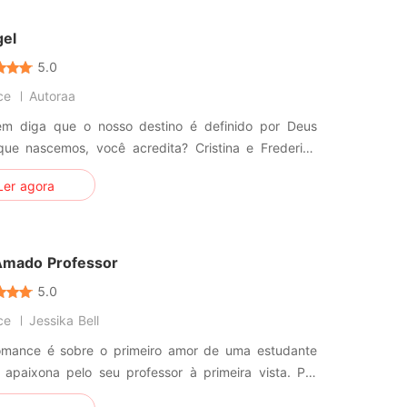
tomar uma atitude - e a fes
gel
5.0
ce
Autoraa
m diga que o nosso destino é definido por Deus
que nascemos, você acredita? Cristina e Frederico
que lutar contra os desvios de seus caminhos para
Ler agora
m um grande amor.
mado Professor
5.0
ce
Jessika Bell
omance é sobre o primeiro amor de uma estudante
 apaixona pelo seu professor à primeira vista. Por
o de idade entre os dois, será difícil eles se