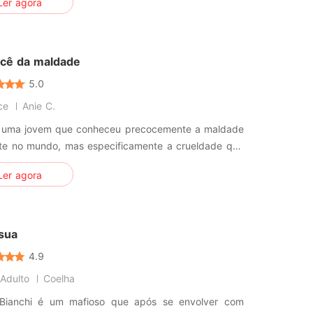
Ler agora
arem. Júlio irá se encantar por sua aluna, mas ele
e não é certo se envolver. Carol e Júlio irão ficar
juntos no final? V
cê da maldade
5.0
ce
Anie C.
 uma jovem que conheceu precocemente a maldade
nte no mundo, mas especificamente a crueldade que
 dentro do ser humano. E em um dia comum a sua
Ler agora
 muda e Luna não só vê como também é vítima da
o do homem e diante de tal circunstância ela foge
mais longe possível
 sua
4.9
Adulto
Coelha
Bianchi é um mafioso que após se envolver com