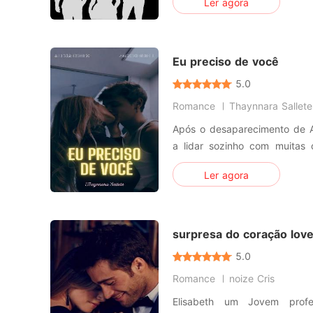
Ler agora
obrigando a começar seus
posição como rainha do Reino de S
disposta a perder sua liberda
Eu preciso de você
5.0
Romance
Thaynnara Sallete
Após o desaparecimento de A
a lidar sozinho com muitas 
sua mãe, a prisão do seu pa
Ler agora
ausência da pessoa que lhe ensi
também precisa tentar se man
esse caos e enfim
surpresa do coração lov
5.0
Romance
noize Cris
Elisabeth um Jovem prof