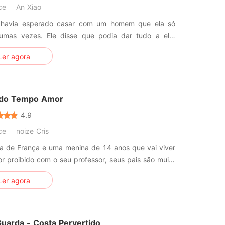
ce
An Xiao
havia esperado casar com um homem que ela só
gumas vezes. Ele disse que podia dar tudo a ela,
amor, e ela concordou. No entanto, sua ternura e
Ler agora
eração a conquistou. Ela pensou que poderia
itar essa vida para sempre, mas a aparência do
o amor dele a tirou da sua f
do Tempo Amor
4.9
ce
noize Cris
na de França e uma menina de 14 anos que vai viver
 proibido com o seu professor, seus pais são muito
ados e vai proibido este amor a todo custo. mais
Ler agora
udo que e proibido e bom ela se envolver com ele,
m a sua decisão
 e ele
uarda - Costa Pervertido