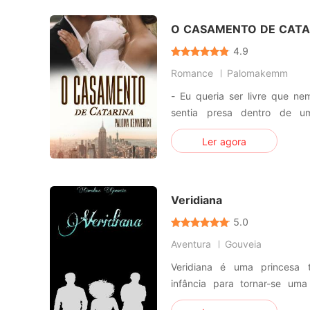
tudo sua independência. Na f
O CASAMENTO DE CATA
4.9
Romance
Palomakemm
- Eu queria ser livre que n
sentia presa dentro de uma gaiola.
mulçumana com espírito liv
Ler agora
esforçada e corajosa! Se v
Nicolas, o sócio de seu pa
tinha tudo para ser uma instit
Veridiana
5.0
Aventura
Gouveia
Veridiana é uma princesa t
infância para tornar-se uma
ambições são frustradas 