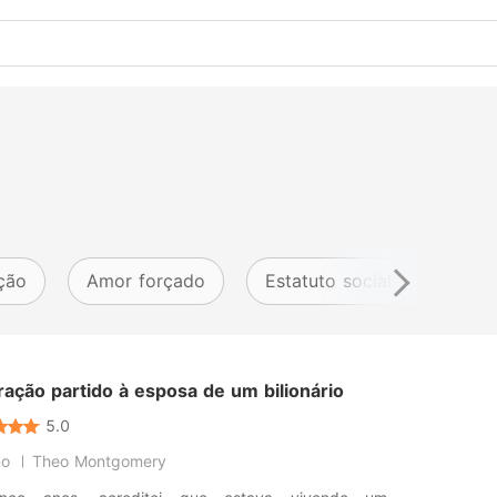
ção
Amor forçado
Estatuto social
Obse
ação partido à esposa de um bilionário
5.0
no
Theo Montgomery