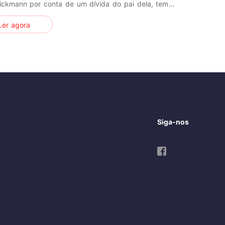
ickmann por conta de um dívida do pai dela, tem a
irada de cabeça pra baixo e o coração roubado mas
Ler agora
o demônio italiano fará quando perder tudo que
stou?
Siga-nos