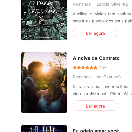
Romance
Leticia Oliveira2
Anellize e Maian tem sonhos
seguir os planos dos seus pa
esbarram e eles lutam para
Ler agora
sonhos.
A noiva de Contrato
4.9
Romance
eric7kauan3
Kiara era uma jovem solteir
vida profissional .Pitter W
solteirão e namorador.Que 
Ler agora
financiamento para para alav
beira da falência por e
descontroladamente. E para c
Eu odeio amar você