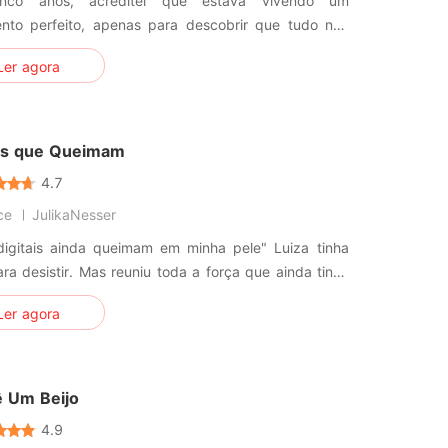
inco anos, acreditei que estava vivendo um
nto perfeito, apenas para descobrir que tudo não
a farsa! Meu marido estava cobiçando
Ler agora
dula óssea para sua amante! Bem na minha
, ele mandou mensagens, flertando com ela, e até a
para a empresa para roubar os
ais que Queimam
4.7
ce
JulikaNesser
gitais ainda queimam em minha pele" Luiza tinha
ra desistir. Mas reuniu toda a força que ainda tinha
tar. Com a mãe com câncer em tratamento, um irmã
Ler agora
mática e uma casa pra manter, ela não vê outra
ha a não ser se desdobrar em dois empregos:
ra de uma universi
 Um Beijo
4.9