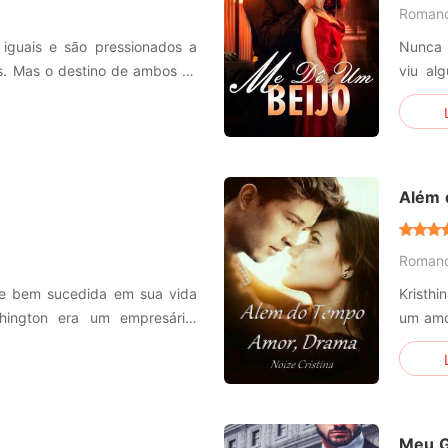
Roman
 iguais e são pressionados a
Nunca 
is. Mas o destino de ambos se
viu al
 realizar os seus próprios
menos 
consid
aprove
primeir
Além 
Roman
a e bem sucedida em sua vida
Kristhi
ashington era um empresário,
um amor
precisa urgentemente de um
reserv
ancar os negócios, que está à
como t
le gastar o seu dinheiro
será que eles ficaram juntos. até que ve
final ...
Meu G