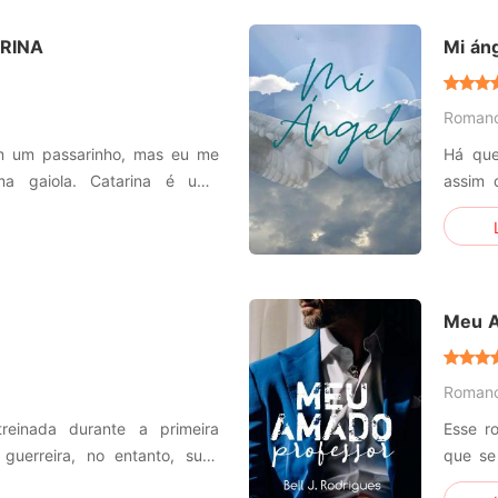
decide 
RINA
Mi án
Roman
em um passarinho, mas eu me
Há que
 Catarina é uma
assim 
re, uma jovem determinada,
terão 
iu obrigada a se casar com
vivere
i. Um casamento arranjo que
uiç
Meu A
Roman
reinada durante a primeira
Esse r
 guerreira, no entanto, suas
que se
com a morte de seu pai, a
questã