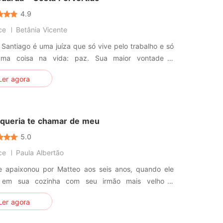
4.9
ce
Betânia Vicente
Santiago é uma juíza que só vive pelo trabalho e só
uma coisa na vida: paz. Sua maior vontade é
hecer um bom homem, e constituir uma bela família
Ler agora
ndo achou que nunca iria encontrar o homem
to. É quando surge um certo guarda-costas , que a
 o seu desejo ter uma fam
 queria te chamar de meu
5.0
ce
Paula Albertão
se apaixonou por Matteo aos seis anos, quando ele
u em sua cozinha com seu irmão mais velho e
u a fazer parte de suas vidas. Aos dezesseis anos,
Ler agora
a de esperar que o garoto perceba por conta
a que os dois foram feitos um para o outro, ela