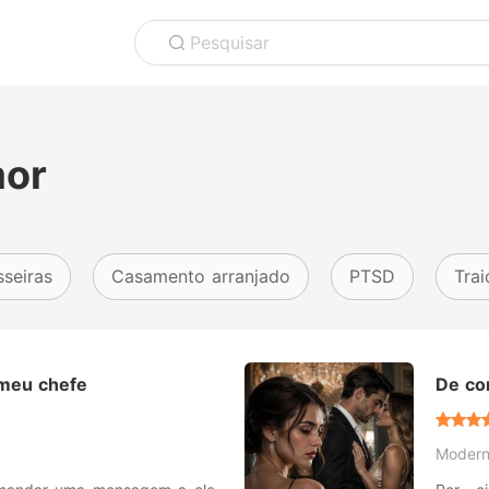
Pesquisar
mor
sseiras
Casamento arranjado
PTSD
Trai
 meu chefe
De cor
Moder