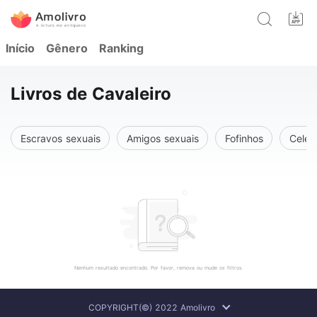
Início
Gênero
Ranking
Livros de Cavaleiro
Escravos sexuais
Amigos sexuais
Fofinhos
Celeb
Nenhum resultado encontrado. Por favor, remova ou mude os filtros.
COPYRIGHT(©) 2022 Amolivro