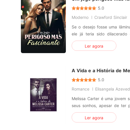
5.0
Moderno
Crawford Sinclair
Se o desejo fosse uma lâmina
ele já teria sido dilacer
homem que vivia entre perigo
Ler agora
que um dia abaixaria a guard
Mesmo sabendo a verdade esc
escolheu entr
A Vida e a História de Me
5.0
Romance
Elisangela Azeve
Melissa Carter é uma jovem s
seus sonhos, apesar de ter 
não desistiu de viver, vai
Ler agora
precisará ser forte para cui
que ela tem amigos, que são