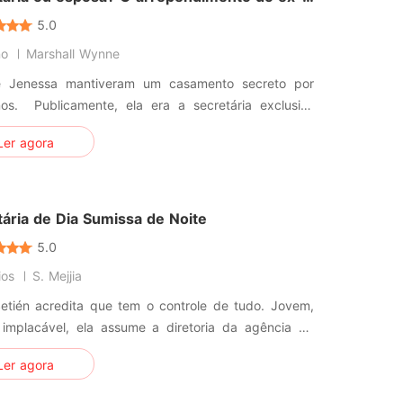
o
5.0
no
Marshall Wynne
 Jenessa mantiveram um casamento secreto por
 secretária exclusiva
rivado, sua esposa. No dia em que descobriu
Ler agora
idez, Jenessa estava radiante de alegria, até
munhar o marido em momentos íntimos com seu
ro amor De coração pa
tária de Dia Sumissa de Noite
5.0
ios
S. Mejjia
Setién acredita que tem o controle de tudo. Jovem,
 implacável, ela assume a diretoria da agência de
idade da família em Madri, disposta a provar que a
Ler agora
 não tem limites. Mas um erro estratégico a coloca
os de quem ela mais despreza: Jorge, o braço