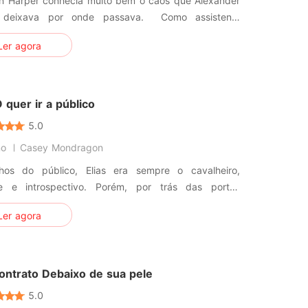
n Harper conhecia muito bem o caos que Alexander
eixava por onde passava. Como assistente
 do CEO bilionário, ela já havia resolvido inúmeros
Ler agora
alos, acalmado ex-namoradas e impedido que a
rivada desorganizada dele chegasse à sala de
reuniões. Porém, uma noite fa
quer ir a público
5.0
no
Casey Mondragon
hos do público, Elias era sempre o cavalheiro,
te e introspectivo. Porém, por trás das portas
as, ele era uma fera que envolvia Ashley num
Ler agora
aixão. Ninguém sabia do relacionamento
o deles, mas, ao mesmo tempo, ninguém ousava
á-la novamente. Então, um di
ontrato Debaixo de sua pele
5.0