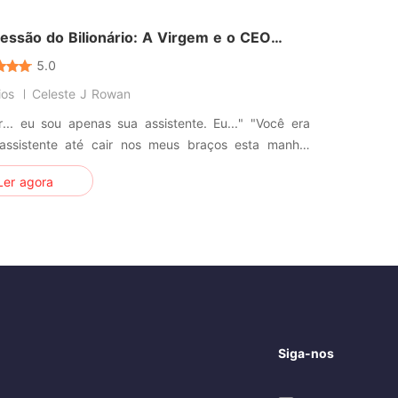
 de seu pai,
essão do Bilionário: A Virgem e o CEO
vel
5.0
ios
Celeste J Rowan
.. eu sou apenas sua assistente. Eu..." "Você era
assistente até cair nos meus braços esta manhã.
 você é a única maldita mulher neste mundo que eu
Ler agora
 tocar sem sentir nojo. E eu vou ter cada centímetro
nterprises: Nunca
no CEO. A
Siga-nos