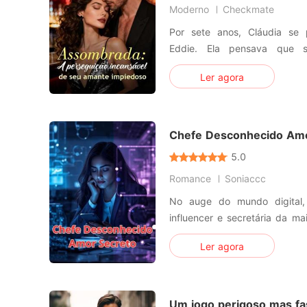
Moderno
Checkmate
Por sete anos, Cláudia se 
Eddie. Ela pensava que s
conquistando seu coração, 
Ler agora
mera ilusão de sua parte. Quando finalmente cortaram os
laços, Cláudia não disc
compensação. Em vez disso, 
Chefe Desconhecido Amo
5.0
Romance
Soniaccc
No auge do mundo digital,
influencer e secretária da m
país, começa a trocar m
Ler agora
misterioso usuário que assin
por trás do perfil está Et
reservado CEO da companhia
Um jogo perigoso mas fa