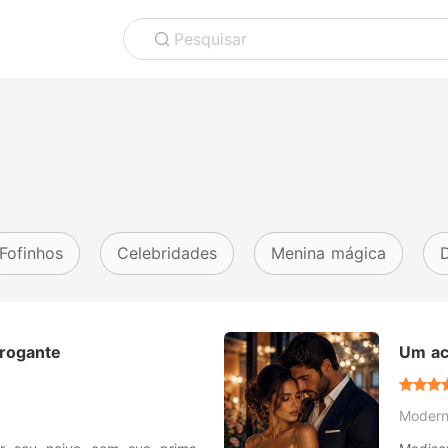
Pesquisar
Fofinhos
Celebridades
Menina mágica
rrogante
Um ac
Moder