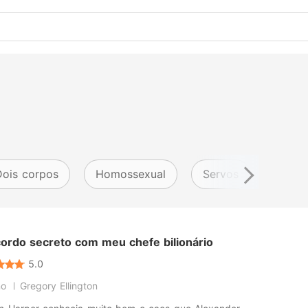
Dois corpos
Homossexual
Servos
Ex-es
ordo secreto com meu chefe bilionário
5.0
no
Gregory Ellington