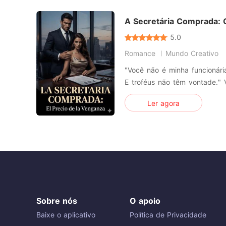
melhor amiga Cler, vã
A Secretária Comprada: 
5.0
Romance
Mundo Creativo
"Você não é minha funcionária
E troféus não têm vontade." Valeria de la Vega tinha tudo:
um sobrenome ilustre, uma
Ler agora
garantido. Mas, em uma
clandestinas, seu pai per
temido da indústria: Dante Vo
Sobre nós
O apoio
Baixe o aplicativo
Política de Privacidade