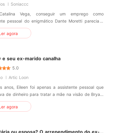
ios
Soniaccc
Catalina Vega, conseguir um emprego como
ente pessoal do enigmático Dante Moretti parecia a
rande de que ela precisava para salvar sua família
Ler agora
 ao acaso. Ele a
eu por um motivo: vingança. O sobrenome dela está
o na lista daqueles que
 e seu ex-marido canalha
5.0
no
Artic Loon
s anos, Eileen foi apenas a assistente pessoal que
va de dinheiro para tratar a mãe na visão de Bryan.
e, parecia justo oferecer apoio financeiro em troca
Ler agora
panhia, e ele estava certo de que ela jamais o
o ele começou a se perder
dinâm
tária ou esposa? O arrependimento do ex-