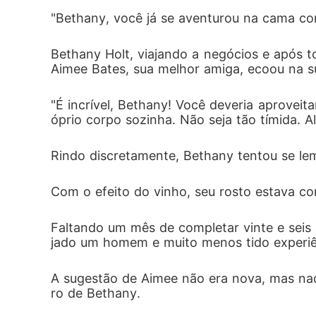
"Senhor Bates, você está brincando comigo
"Bethany, você já se aventurou na cama c
Bethany Holt, viajando a negócios e após 
Aimee Bates, sua melhor amiga, ecoou na s
"É incrível, Bethany! Você deveria aprovei
óprio corpo sozinha. Não seja tão tímida. A
Rindo discretamente, Bethany tentou se le
Com o efeito do vinho, seu rosto estava co
Faltando um mês de completar vinte e seis
jado um homem e muito menos tido experiên
A sugestão de Aimee não era nova, mas naq
ro de Bethany. 