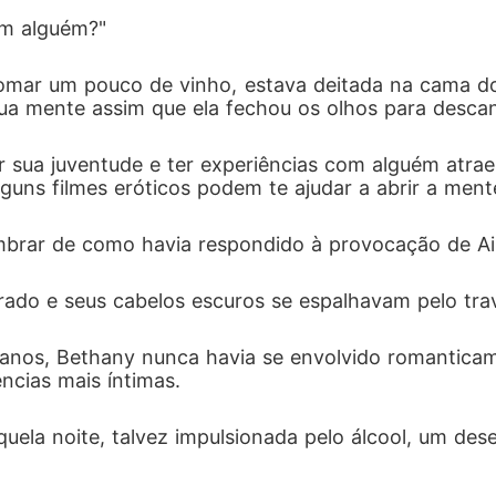
, não é?"
om alguém?"
tomar um pouco de vinho, estava deitada na cama do 
ua mente assim que ela fechou os olhos para descan
tar sua juventude e ter experiências com alguém atra
lguns filmes eróticos podem te ajudar a abrir a ment
mbrar de como havia respondido à provocação de A
rado e seus cabelos escuros se espalhavam pelo tra
 anos, Bethany nunca havia se envolvido romantica
cias mais íntimas. 
uela noite, talvez impulsionada pelo álcool, um de