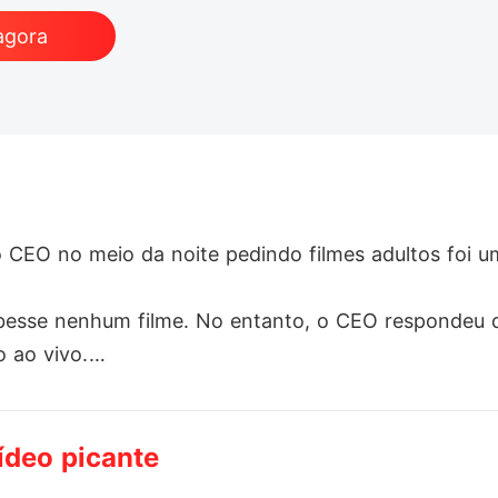
agora
EO no meio da noite pedindo filmes adultos foi uma
ebesse nenhum filme. No entanto, o CEO respondeu 
ao vivo.

anto Bethany pensava que perderia o emprego, seu 
ídeo picante