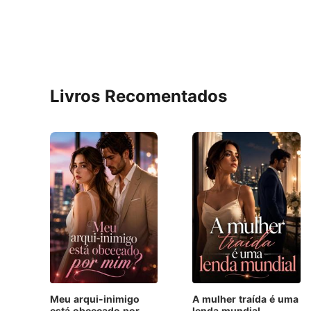
Livros Recomentados
Meu arqui-inimigo
A mulher traída é uma
está obcecado por
lenda mundial