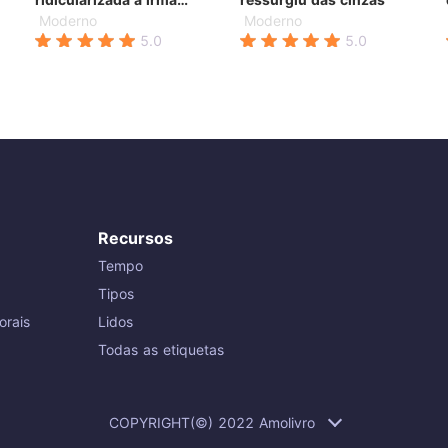
que ninguém ousa
Moderno
Moderno
desafiar
5.0
5.0
Recursos
Tempo
Tipos
orais
Lidos
Todas as etiquetas
COPYRIGHT(©) 2022 Amolivro