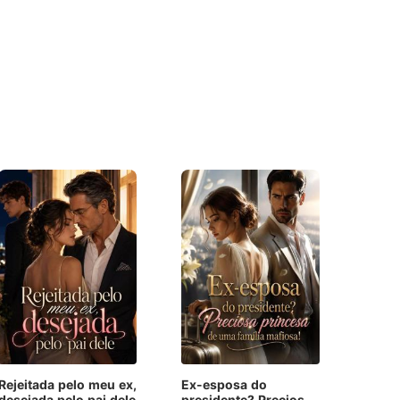
Rejeitada pelo meu ex,
Ex-esposa do
desejada pelo pai dele
presidente? Preciosa