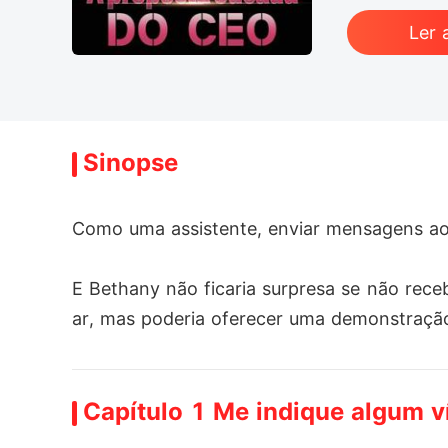
Ler 
Sinopse
Como uma assistente, enviar mensagens ao C
E Bethany não ficaria surpresa se não rec
ar, mas poderia oferecer uma demonstração 
Depois de uma noite cheia de paixão, enqu
Capítulo 1 Me indique algum v
se nisso."
