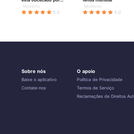
mim?
Moderno
Moderno
5.0
5.0
Sobre nós
O apoio
Baixe o aplicativo
Política de Privacidade
Contate-nos
Termos de Serviço
Reclamações de Direitos Aut