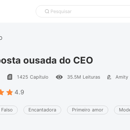
Pesquisar
O
posta ousada do CEO
1425 Capítulo
35.5M Leituras
Amity
4.9
Falso
Encantadora
Primeiro amor
Mod