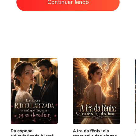
Continuar lendo
Da esposa
A ira da fênix: ela
ridicularizada à irmã
ressurgiu das cinzas