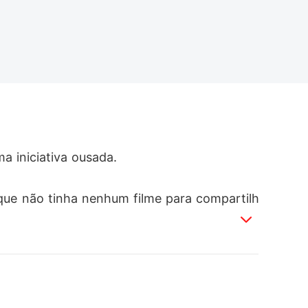
 iniciativa ousada.

que não tinha nenhum filme para compartilh
chefe propôs: "Case comigo. Por favor, pen