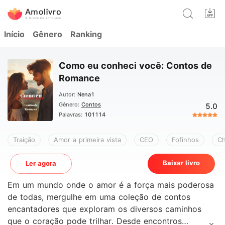
Início
Gênero
Ranking
Como eu conheci você: Contos de
Romance
Autor:
Nena1
Gênero:
Contos
5.0
Palavras:
101114
Traição
Amor a primeira vista
CEO
Fofinhos
C
Baixar livro
Ler agora
Em um mundo onde o amor é a força mais poderosa
de todas, mergulhe em uma coleção de contos
encantadores que exploram os diversos caminhos
que o coração pode trilhar. Desde encontros