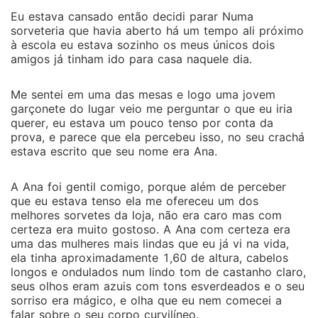
Eu estava cansado então decidi parar Numa
sorveteria que havia aberto há um tempo ali próximo
à escola eu estava sozinho os meus únicos dois
amigos já tinham ido para casa naquele dia.
Me sentei em uma das mesas e logo uma jovem
garçonete do lugar veio me perguntar o que eu iria
querer, eu estava um pouco tenso por conta da
prova, e parece que ela percebeu isso, no seu crachá
estava escrito que seu nome era Ana.
A Ana foi gentil comigo, porque além de perceber
que eu estava tenso ela me ofereceu um dos
melhores sorvetes da loja, não era caro mas com
certeza era muito gostoso. A Ana com certeza era
uma das mulheres mais lindas que eu já vi na vida,
ela tinha aproximadamente 1,60 de altura, cabelos
longos e ondulados num lindo tom de castanho claro,
seus olhos eram azuis com tons esverdeados e o seu
sorriso era mágico, e olha que eu nem comecei a
falar sobre o seu corpo curvilíneo.