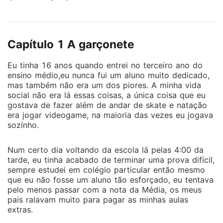
fortuitos em cafeterias acolhedoras até reencontros
emocionantes em cidades movimentadas, cada conto
deste livro oferece uma dose de doçura e ternura.
Capítulo 1 A garçonete
Descubra histórias de amores improváveis que
florescem em meio a circunstâncias inesperadas,
Eu tinha 16 anos quando entrei no terceiro ano do
onde personagens apaixonados enfrentam desafios,
ensino médio,eu nunca fui um aluno muito dedicado,
mas nunca perdem a esperança. Viaje por cenários
mas também não era um dos piores. A minha vida
pitorescos e conheça protagonistas cativantes cujas
social não era lá essas coisas, a única coisa que eu
vidas se entrelaçam de maneiras surpreendentes.
gostava de fazer além de andar de skate e natação
era jogar videogame, na maioria das vezes eu jogava
Prepare-se para suspirar, sorrir e se emocionar
sozinho.
enquanto você se perde nas páginas deste livro,
onde cada conto é uma pequena janela para o poder
Num certo dia voltando da escola lá pelas 4:00 da
transformador do amor. Uma jornada através de
tarde, eu tinha acabado de terminar uma prova difícil,
momentos mágicos e romances inesquecíveis
sempre estudei em colégio particular então mesmo
aguarda aqueles que ousam abrir seus corações para
que eu não fosse um aluno tão esforçado, eu tentava
a magia do amor verdadeiro.
pelo menos passar com a nota da Média, os meus
pais ralavam muito para pagar as minhas aulas
extras.