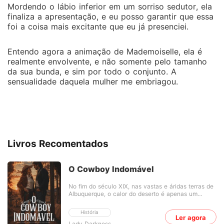
Mordendo o lábio inferior em um sorriso sedutor, ela
finaliza a apresentação, e eu posso garantir que essa
foi a coisa mais excitante que eu já presenciei.
Entendo agora a animação de Mademoiselle, ela é
realmente envolvente, e não somente pelo tamanho
da sua bunda, e sim por todo o conjunto. A
sensualidade daquela mulher me embriagou.
Livros Recomentados
O Cowboy Indomável
No fim do século XIX, nas vastas e áridas terras de
Albuquerque, o calor do deserto é apenas um
sussurro distante do fogo que há gerações
consome duas famílias rivais: os Hernández e os
História
Rodríguez. Poucos se lembram da origem da
Ler agora
Lady Darkness
desavença, perdida entre mortes, disputas por