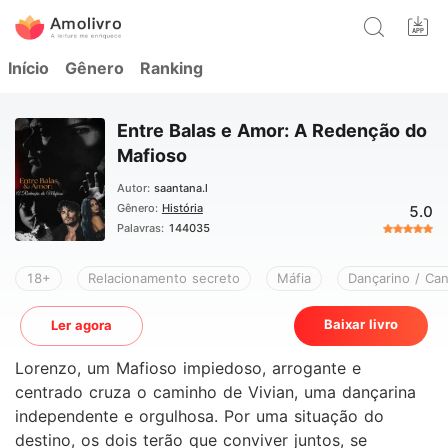
Início
Gênero
Ranking
Entre Balas e Amor: A Redenção do
Mafioso
Autor:
saantana.l
Gênero:
História
5.0
Palavras:
144035
18+
Relacionamento secreto
Máfia
Dançarino / Can
Baixar livro
Ler agora
Lorenzo, um Mafioso impiedoso, arrogante e
centrado cruza o caminho de Vivian, uma dançarina
independente e orgulhosa. Por uma situação do
destino, os dois terão que conviver juntos, se