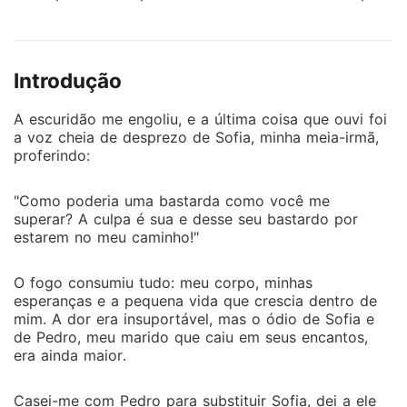
estarem no meu caminho!" O fogo consumiu tudo:
meu corpo, minhas esperanças e a pequena vida que
crescia dentro de mim. A dor era insuportável, mas o
Introdução
ódio de Sofia e de Pedro, meu marido que caiu em
seus encantos, era ainda maior. Casei-me com Pedro
A escuridão me engoliu, e a última coisa que ouvi foi
para substituir Sofia, dei a ele um herdeiro e pensei
a voz cheia de desprezo de Sofia, minha meia-irmã,
que teria paz. Mas ela voltou, invejosa, e não
proferindo:
descansou até tirar tudo de mim, seduzindo meu
marido e nos destruindo juntos. De repente, uma
"Como poderia uma bastarda como você me
lufada de ar encheu meus pulmões. Abri os olhos,
superar? A culpa é sua e desse seu bastardo por
atordoada, na minha cama na mansão Costa. Meu
estarem no meu caminho!"
corpo estava intacto, sem dor, a barriga lisa. Eu
estava viva. Eu tinha voltado. Olhei o calendário: era
O fogo consumiu tudo: meu corpo, minhas
o dia em que, na vida passada, descobri a gravidez,
esperanças e a pequena vida que crescia dentro de
mim. A dor era insuportável, mas o ódio de Sofia e
o início do meu fim. Uma risada amarga escapou.
de Pedro, meu marido que caiu em seus encantos,
Desta vez, eu não seria a vítima. Eu orquestraria o
era ainda maior.
reencontro deles. Eu os empurraria um para o outro,
para que a ambição e a falsidade se revelassem, e
Casei-me com Pedro para substituir Sofia, dei a ele