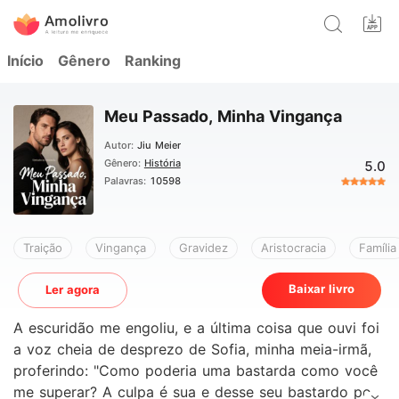
Início
Gênero
Ranking
Meu Passado, Minha Vingança
Autor:
Jiu Meier
Gênero:
História
5.0
Palavras:
10598
Traição
Vingança
Gravidez
Aristocracia
Família
Baixar livro
Ler agora
A escuridão me engoliu, e a última coisa que ouvi foi
a voz cheia de desprezo de Sofia, minha meia-irmã,
proferindo: "Como poderia uma bastarda como você
me superar? A culpa é sua e desse seu bastardo por