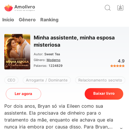
Início
Gênero
Ranking
Minha assistente, minha esposa
misteriosa
Autor:
Sweet Tea
Gênero:
Moderno
4.9
Palavras:
1224829
CEO
Arrogante / Dominante
Relacionamento secreto
Baixar livro
Ler agora
Por dois anos, Bryan só via Eileen como sua
assistente. Ela precisava de dinheiro para o
tratamento da mãe, enquanto ele achava que ela
nunca iria embora por causa disso. Para Bryan,