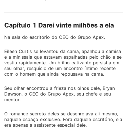
parecia justo oferecer ajuda financeira em troca de
sexo. Porém, ele não esperava se apaixonar por ela.
Eileen o confrontou: "Você ama outra mulher, mas
Capítulo 1 Darei vinte milhões a ela
sempre dorme comigo? Que desprezível!" No
momento em que ela tirou os papéis do divórcio, ele
Na sala do escritório do CEO do Grupo Apex.
percebeu que ela era a esposa misteriosa com quem
ele se casou seis anos atrás. Determinado a
Eileen Curtis se levantou da cama, apanhou a camisa
reconquistá-la, Bryan dedicou muito carinho a ela.
e a minissaia que estavam espalhadas pelo chão e se
Quando outros zombavam da origem dela, ele deu a
vestiu rapidamente. Um brilho cativante persistia em
ela toda a sua riqueza, feliz por ser o marido que a
seu olhar, resquício de um encontro íntimo recente
apoiava. Agora como uma CEO renomada, Eileen
com o homem que ainda repousava na cama.
tinha tudo, mas Bryan se viu perdido em outro
turbilhão...
Seu olhar encontrou a frieza nos olhos dele, Bryan
Dawson, o CEO do Grupo Apex, seu chefe e seu
mentor.
O romance secreto deles se desenrolava ali mesmo,
naquele espaço exclusivo. Fora daquele escritório, ela
era apenas a assistente especial dele.