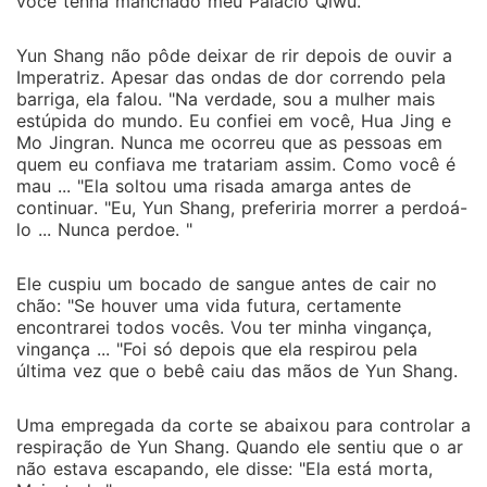
você tenha manchado meu Palácio Qiwu. "
Yun Shang não pôde deixar de rir depois de ouvir a
Imperatriz. Apesar das ondas de dor correndo pela
barriga, ela falou. "Na verdade, sou a mulher mais
estúpida do mundo. Eu confiei em você, Hua Jing e
Mo Jingran. Nunca me ocorreu que as pessoas em
quem eu confiava me tratariam assim. Como você é
mau ... "Ela soltou uma risada amarga antes de
continuar. "Eu, Yun Shang, preferiria morrer a perdoá-
lo ... Nunca perdoe. "
Ele cuspiu um bocado de sangue antes de cair no
chão: "Se houver uma vida futura, certamente
encontrarei todos vocês. Vou ter minha vingança,
vingança ... "Foi só depois que ela respirou pela
última vez que o bebê caiu das mãos de Yun Shang.
Uma empregada da corte se abaixou para controlar a
respiração de Yun Shang. Quando ele sentiu que o ar
não estava escapando, ele disse: "Ela está morta,