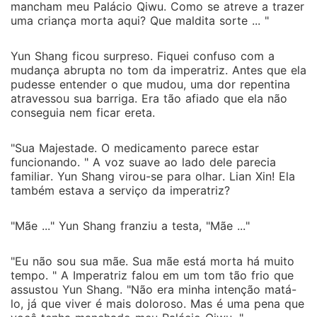
mancham meu Palácio Qiwu. Como se atreve a trazer
uma criança morta aqui? Que maldita sorte ... "
Yun Shang ficou surpreso. Fiquei confuso com a
mudança abrupta no tom da imperatriz. Antes que ela
pudesse entender o que mudou, uma dor repentina
atravessou sua barriga. Era tão afiado que ela não
conseguia nem ficar ereta.
"Sua Majestade. O medicamento parece estar
funcionando. " A voz suave ao lado dele parecia
familiar. Yun Shang virou-se para olhar. Lian Xin! Ela
também estava a serviço da imperatriz?
"Mãe ..." Yun Shang franziu a testa, "Mãe ..."
"Eu não sou sua mãe. Sua mãe está morta há muito
tempo. " A Imperatriz falou em um tom tão frio que
assustou Yun Shang. "Não era minha intenção matá-
lo, já que viver é mais doloroso. Mas é uma pena que