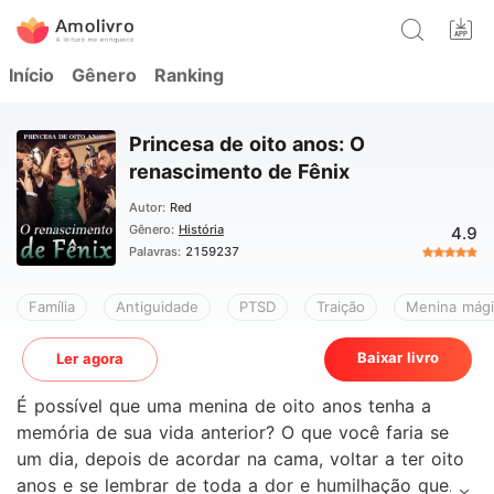
Início
Gênero
Ranking
Princesa de oito anos: O
renascimento de Fênix
Autor:
Red
Gênero:
História
4.9
Palavras:
2159237
Família
Antiguidade
PTSD
Traição
Menina mági
Baixar livro
Ler agora
É possível que uma menina de oito anos tenha a
memória de sua vida anterior? O que você faria se
um dia, depois de acordar na cama, voltar a ter oito
anos e se lembrar de toda a dor e humilhação que