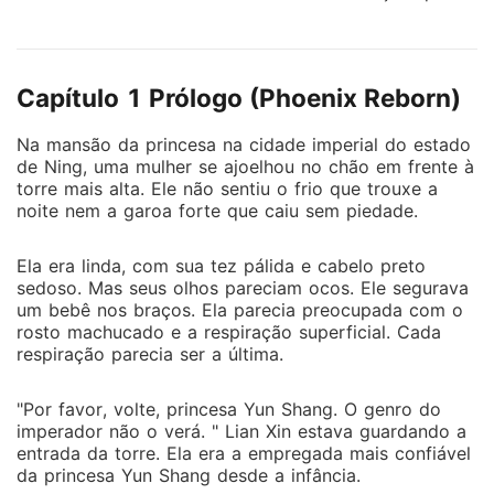
sofreu nas mãos daqueles que você considerava bom
amigos? Em sua vida anterior, a princesa real, Yun
Shang, ficou traumatizada mentalmente e fisicamente.
Capítulo 1 Prólogo (Phoenix Reborn)
Ela foi uma esposa traída pelo marido, uma mãe que
viu a morte trágica de seu único filho e uma irmã que
Na mansão da princesa na cidade imperial do estado
havia experimentado a crueldade de sua irmã mais
de Ning, uma mulher se ajoelhou no chão em frente à
velha real. Agora, com oito anos de idade, sabendo
torre mais alta. Ele não sentiu o frio que trouxe a
do que ela sabe sobre essas pessoas, como ela vai
noite nem a garoa forte que caiu sem piedade.
se vingar? Veja por si mesmo!
Ela era linda, com sua tez pálida e cabelo preto
sedoso. Mas seus olhos pareciam ocos. Ele segurava
um bebê nos braços. Ela parecia preocupada com o
rosto machucado e a respiração superficial. Cada
respiração parecia ser a última.
"Por favor, volte, princesa Yun Shang. O genro do
imperador não o verá. " Lian Xin estava guardando a
entrada da torre. Ela era a empregada mais confiável
da princesa Yun Shang desde a infância.