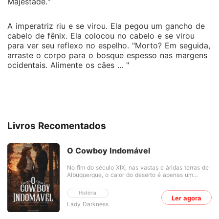
Majestade."
A imperatriz riu e se virou. Ela pegou um gancho de
cabelo de fênix. Ela colocou no cabelo e se virou
para ver seu reflexo no espelho. "Morto? Em seguida,
arraste o corpo para o bosque espesso nas margens
ocidentais. Alimente os cães ... "
Livros Recomentados
O Cowboy Indomável
No fim do século XIX, nas vastas e áridas terras de
Albuquerque, o calor do deserto é apenas um
sussurro distante do fogo que há gerações
consome duas famílias rivais: os Hernández e os
História
Rodríguez. Poucos se lembram da origem da
Ler agora
Lady Darkness
desavença, perdida entre mortes, disputas por
terras e antigas vinganças. Mas todos sabem que o
sangue ainda clama por justiça. Alejandro Diego