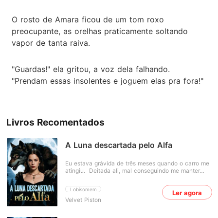
O rosto de Amara ficou de um tom roxo
preocupante, as orelhas praticamente soltando
vapor de tanta raiva.
"Guardas!" ela gritou, a voz dela falhando.
"Prendam essas insolentes e joguem elas pra fora!"
Livros Recomentados
A Luna descartada pelo Alfa
Eu estava grávida de três meses quando o carro me
atingiu. Deitada ali, mal conseguindo me manter
consciente, liguei para meu marido, Alfa Ethan,
várias vezes, mas ele não atendeu. Quando
Lobisomem
Ler agora
finalmente acordei da dor, vi uma postagem de Ivy,
Velvet Piston
a primeira paixão dele: "Obrigada, Alfa, por saber o
quanto tenho medo do escuro e ter ficado comigo a
noite toda. Ele até cancelou todos os seus