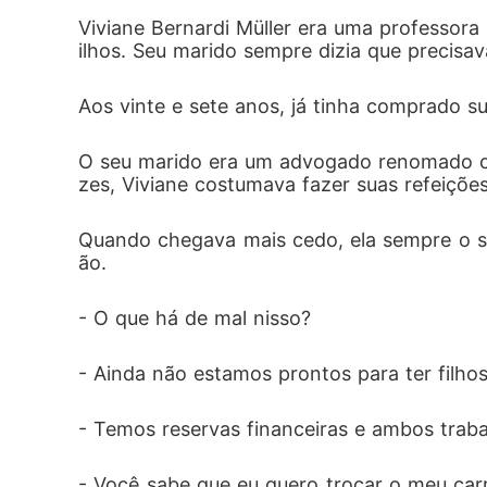
-Eu vim para a entrevista de babá, mas... - d
Viviane Bernardi Müller era uma professora
ilhos. Seu marido sempre dizia que precisav
Não era só o fato de estar na sala do don
es da entrevista.

Aos vinte e sete anos, já tinha comprado s
- Qual o seu nome? - A expressão impassíve
- Viviane! - respondeu em voz baixa.

O seu marido era um advogado renomado co
zes, Viviane costumava fazer suas refeições
Gabriel rabiscou numa folha e a fuzilou com
Vivian só queria entrar na empresa onde o
Quando chegava mais cedo, ela sempre o se
u a bebê  enquanto ela estava em coma.

ão.
Apesar do sofrimento, Viviane estava dispos
- O que há de mal nisso?
- Ainda não estamos prontos para ter filhos
- Temos reservas financeiras e ambos trab
- Você sabe que eu quero trocar o meu carro