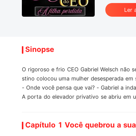
Ler 
Sinopse
O rigoroso e frio CEO Gabriel Welsch não 
stino colocou uma mulher desesperada em s
- Onde você pensa que vai? - Gabriel a inda
A porta do elevador privativo se abriu em
ório mais sofisticado.

Naquele instante, as bochechas de Vivian 
Capítulo 1 Você quebrou a su
- Me desculpe! - Ela continuou parada, ten
- Com isso! - Gabriel exibiu o cartão de a