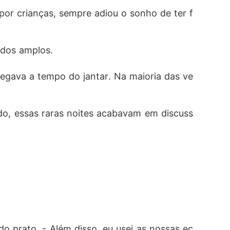
por crianças, sempre adiou o sonho de ter f
orma que tratou Gabriel poucos minutos ant
odos amplos.
gava a tempo do jantar. Na maioria das ve
de encontrar a filha estava perdida".

e ela desejava era encontrar o ex que levo
do, essas raras noites acabavam em discuss
do prato. - Além disso, eu usei as nossas ec