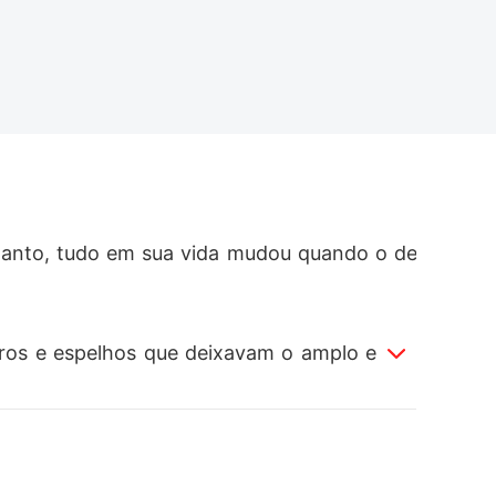
etanto, tudo em sua vida mudou quando o de
ros e espelhos que deixavam o amplo escrit
entava atrás da enorme mesa.


