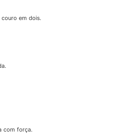
o couro em dois.
da.
a com força.