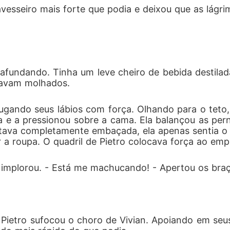
avesseiro mais forte que podia e deixou que as lág
 afundando. Tinha um leve cheiro de bebida destilad
stavam molhados.
ugando seus lábios com força. Olhando para o teto, V
e a pressionou sobre a cama. Ela balançou as perna
estava completamente embaçada, ela apenas sentia
a roupa. O quadril de Pietro colocava força ao emp
an implorou. - Está me machucando! - Apertou os bra
Pietro sufocou o choro de Vivian. Apoiando em seus