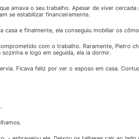
epois desse fiasco, ela parou de falar.

 que amava o seu trabalho. Apesar de viver cercada 
am se estabilizar financeiramente.
o da empresa, ela estava sem graça por lembrar da f
ua casa e finalmente, ela conseguiu mobiliar os côm
l do CEO a esquadrinhou.

mprometido com o trabalho. Raramente, Pietro che
 sozinha e logo em seguida, ela ia dormir.
 o olhar. Naquele momento, ela viu que a sua chance 
 seu ex-marido trabalhava como advogado. Tudo o qu
rvia. Ficava feliz por ver o esposo em casa. Contu
ta a fazer de tudo para encontrar a filha.
.
alhamos.
, - esbravejou ele. Deixou os talheres cair ao lado 