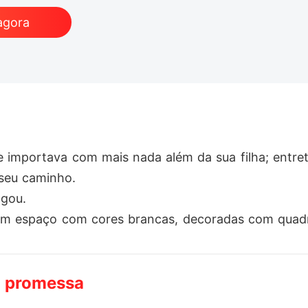
agora
se importava com mais nada além da sua filha; entr
eu caminho.

gou.

 um espaço com cores brancas, decoradas com quad
arderam, sua pele enrubesceu ao ver o homem que s
a promessa
tando lidar com a vergonha. - Como eu saio daqui?

cesso e jogou na mesa. - O que faz na minha empresa?