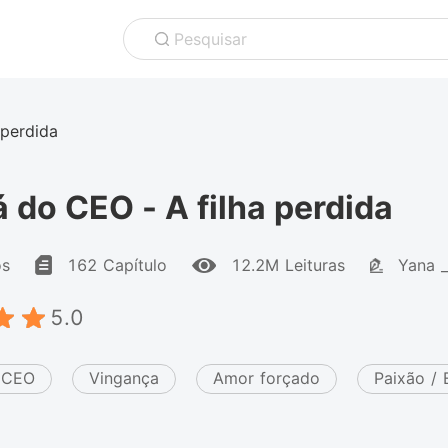
Pesquisar
 perdida
 do CEO - A filha perdida
os
162 Capítulo
12.2M Leituras
Yana 
5.0
CEO
Vingança
Amor forçado
Paixão / 