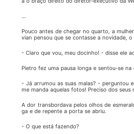
a o braço direito do diretor-executivo da W
...
Pouco antes de chegar no quarto, a mulher 
vian pensou que se contasse a novidade, o 
- Claro que vou, meu docinho! - disse ele a
Pietro fez uma pausa longa e sentou-se na 
- Já arrumou as suas malas? - perguntou 
me manda aquelas fotos! Preciso dos seus 
A dor transbordava pelos olhos de esmerald
ga e de repente a porta se abriu.
- O que está fazendo?