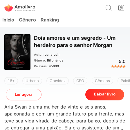
Início
Gênero
Ranking
Dois amores e um segredo - Um
herdeiro para o senhor Morgan
Autor:
Luna_Loh
Gênero:
Bilionários
5.0
Palavras:
45690
18+
Urbano
Gravidez
CEO
Gêmeos
Paixã
Baixar livro
Ler agora
Aria Swan é uma mulher de vinte e seis anos,
apaixonada e com um grande futuro pela frente, mas
teve sua vida virada de cabeça para baixo, depois de
se entregar a uma paixão. Ela era assistente de um