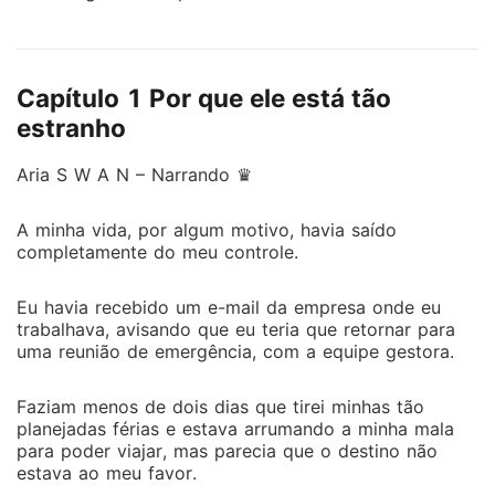
CEO e eles acabaram se envolvendo intensamente,
porém, de forma secreta. Encantada e apaixonada,
Aria se viu em uma situação cheia de incertezas ao
Capítulo 1 Por que ele está tão
descobrir que estava esperando um filho. Mas quem
é era aquele homem de verdade? Com tantos
estranho
segredos envolvidos, ela acaba percebendo que o
Aria S W A N – Narrando ♛
destino havia brincado com seus sentimentos e se viu
perdida, tendo que recomeçar sua vida do zero.
Sozinha e com um filho, Aria teria que fazer muito
A minha vida, por algum motivo, havia saído
completamente do meu controle.
esforço para vencer na vida. Será que ela conseguirá
esquecer aquele amor e seguir em frente? Essa é
Eu havia recebido um e-mail da empresa onde eu
uma história onde o Amor vira ódio, as doçuras
trabalhava, avisando que eu teria que retornar para
mudam para desencantos e a cada capítulo é como
uma reunião de emergência, com a equipe gestora.
uma caixa de surpresas.
Faziam menos de dois dias que tirei minhas tão
planejadas férias e estava arrumando a minha mala
para poder viajar, mas parecia que o destino não
estava ao meu favor.