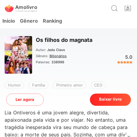
Início
Gênero
Ranking
Os filhos do magnata
Autor:
Jeda Clavo
Gênero:
Bilionários
5.0
Palavras:
338996
Humor
Família
Primeiro amor
CEO
Baixar livro
Ler agora
Lia Ontiveros é uma jovem alegre, divertida,
apaixonada pela vida e por viajar. No entanto, uma
tragédia inesperada vira seu mundo de cabeça para
baixo: a morte de seus pais. Sozinha, com uma dívida