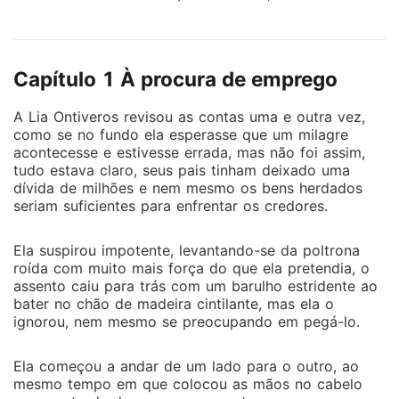
astronômica e sem trabalho, ela se vê encurralada
pela realidade. Por isso, quando vê um anúncio no
jornal, não pensa duas vezes antes de responder. A
Capítulo 1 À procura de emprego
proposta parece irresistível, mas nem tudo é tão
simples quanto parece. Marco Estebans Veliz não
A Lia Ontiveros revisou as contas uma e outra vez,
está procurando uma funcionária comum... ele quer
como se no fundo ela esperasse que um milagre
uma mãe substituta. Todos os direitos reservados. É
acontecesse e estivesse errada, mas não foi assim,
proibida a reprodução total ou parcial desta obra,
tudo estava claro, seus pais tinham deixado uma
assim como a sua distribuição por qualquer meio,
dívida de milhões e nem mesmo os bens herdados
seriam suficientes para enfrentar os credores.
sem autorização expressa da autora. Obra registrada
sob o número 2201050191894.
Ela suspirou impotente, levantando-se da poltrona
roída com muito mais força do que ela pretendia, o
assento caiu para trás com um barulho estridente ao
bater no chão de madeira cintilante, mas ela o
ignorou, nem mesmo se preocupando em pegá-lo.
Ela começou a andar de um lado para o outro, ao
mesmo tempo em que colocou as mãos no cabelo