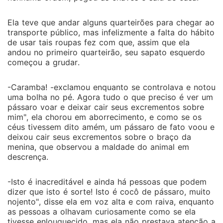
Ela teve que andar alguns quarteirões para chegar ao
transporte público, mas infelizmente a falta do hábito
de usar tais roupas fez com que, assim que ela
andou no primeiro quarteirão, seu sapato esquerdo
começou a grudar.
-Caramba! -exclamou enquanto se controlava e notou
uma bolha no pé. Agora tudo o que preciso é ver um
pássaro voar e deixar cair seus excrementos sobre
mim", ela chorou em aborrecimento, e como se os
céus tivessem dito amém, um pássaro de fato voou e
deixou cair seus excrementos sobre o braço da
menina, que observou a maldade do animal em
descrença.
-Isto é inacreditável e ainda há pessoas que podem
dizer que isto é sorte! Isto é cocô de pássaro, muito
nojento", disse ela em voz alta e com raiva, enquanto
as pessoas a olhavam curiosamente como se ela
tivesse enlouquecido, mas ela não prestava atenção a