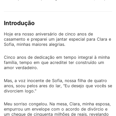
em que acreditei ter construído um amor verdadeiro.
Mas, a voz inocente de Sofia, nossa filha de quatro
anos, soou pelos ares do lar, "Eu desejo que vocês se
Introdução
divorciem logo." Meu sorriso congelou. Na mesa,
Clara, minha esposa, empurrou um envelope com o
Hoje era nosso aniversário de cinco anos de
acordo de divórcio e um cheque de cinquenta
casamento e preparei um jantar especial para Clara e
milhões de reais, revelando a fria verdade: eu era
Sofia, minhas maiores alegrias.
apenas um substituto para meu irmão Ricardo, que
estava de volta. Ouvir que fui "conveniente" e que
Cinco anos de dedicação em tempo integral à minha
"nunca me amou" pelas pessoas que mais amei
família, tempo em que acreditei ter construído um
desintegrou minha alma. Humilhado, deserdado
amor verdadeiro.
publicamente pela minha própria família e exposto ao
mundo, não aguentava mais. O sistema respondeu ao
Mas, a voz inocente de Sofia, nossa filha de quatro
meu pedido de saída, me dando dez dias de vida
anos, soou pelos ares do lar, "Eu desejo que vocês se
divorciem logo."
neste mundo. Com nada a perder, decidi viver o que
me restava de forma extrema. No entanto, em vez de
morrer, me vi renascer em um novo mundo, com uma
Meu sorriso congelou. Na mesa, Clara, minha esposa,
empurrou um envelope com o acordo de divórcio e
nova identidade: Antônio Reis, um ator aclamado e
um cheque de cinquenta milhões de reais, revelando