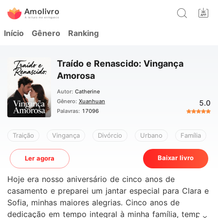
Início
Gênero
Ranking
Traído e Renascido: Vingança
Amorosa
Autor:
Catherine
Gênero:
Xuanhuan
5.0
Palavras:
17096
Traição
Vingança
Divórcio
Urbano
Família
Baixar livro
Ler agora
Hoje era nosso aniversário de cinco anos de
casamento e preparei um jantar especial para Clara e
Sofia, minhas maiores alegrias. Cinco anos de
dedicação em tempo integral à minha família, tempo