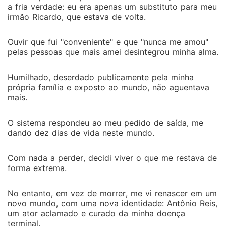
curado da minha doença terminal. Quando pensei ter
a fria verdade: eu era apenas um substituto para meu
finalmente encontrado a paz, Clara e Sofia surgiram
irmão Ricardo, que estava de volta.
como "perseguidoras", determinadas a me ter de
volta. A fúria e o ressentimento me dominaram e com
Ouvir que fui "conveniente" e que "nunca me amou"
a ajuda de Isabella, uma poderosa executiva, decidi
pelas pessoas que mais amei desintegrou minha alma.
rejeitá-las publicamente de forma cruel. Eu me casei
com Isabella para apagar Clara e Sofia da minha
Humilhado, deserdado publicamente pela minha
existência, selando o destino delas. Vivi ao lado de
própria família e exposto ao mundo, não aguentava
Isabella uma vida plena de amor e aceitação, livre
mais.
das sombras do passado. Agora, livre e em paz, sigo
para a próxima aventura, sabendo que o amor e a
O sistema respondeu ao meu pedido de saída, me
dando dez dias de vida neste mundo.
liberdade são as maiores curas.
Com nada a perder, decidi viver o que me restava de
forma extrema.
No entanto, em vez de morrer, me vi renascer em um
novo mundo, com uma nova identidade: Antônio Reis,
um ator aclamado e curado da minha doença
terminal.