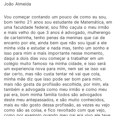
João Almeida
Vou começar contando um pouco de como eu sou,
bom tenho 21 anos sou estudante de Matemática, em
uma faculdade federal, sou filho caçula o meu irmão
e mais velho do que 3 anos é advogado, mulherengo
de carteirinha, tenho penas da meninas que cai de
encanto por ele, ainda bem que não sou igual a ele
minha vida e estudar e nada mas, tenho um sonho e
isso para mim e mais importante nesse momento,
daqui a dois dias vou começar a trabalhar em um
colégio muito famoso na minha cidade, e isso será
um experiencia nova para mim, nem sei se isso vai
dar certo, mas não custa tentar né vai que cola,
minha mãe diz que isso pode ser bom para mim,
mais não gosta da profissão escolhida, por mim, ela
também e advogada como meu irmão e como meu
pai era, bom minha família todos são advogados
deste meu antepassados, e são muito conhecidos,
mais eu não gosto dessa profissão, as vezes eu vejo
como são as coisa, e fico revoltado com que vejo,
como por exemplo quando meu pai era vivo ele teve