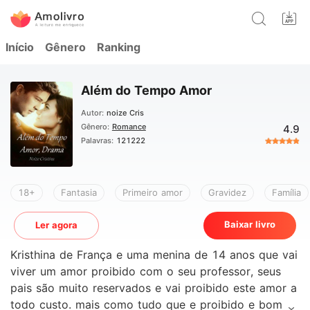
Início
Gênero
Ranking
Além do Tempo Amor
Autor:
noize Cris
Gênero:
Romance
4.9
Palavras:
121222
18+
Fantasia
Primeiro amor
Gravidez
Família
Baixar livro
Ler agora
Kristhina de França e uma menina de 14 anos que vai
viver um amor proibido com o seu professor, seus
pais são muito reservados e vai proibido este amor a
todo custo. mais como tudo que e proibido e bom