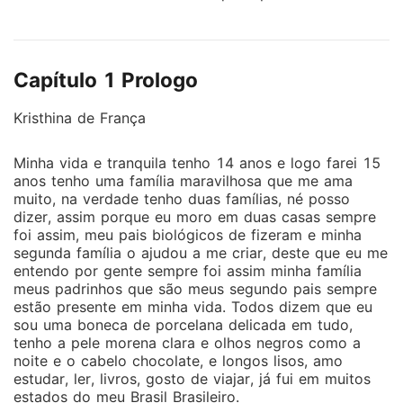
ela se envolver com ele, será que eles ficaram juntos.
até que vem a sua decisão final ... e ele vão separar,
será que um dia os dois ficaram junto novamente.
Capítulo 1 Prologo
João Almeida e jovem estudante de matemática é vai
fazer um estágio em uma escola e ver uma menina ....
Kristhina de França
sem saber que ela seria sua aluna. fica encantado por
ela. E nem imagina o que viveria depois que a
Minha vida e tranquila tenho 14 anos e logo farei 15
conheceu... Jack Espatula um jovem modelo
anos tenho uma família maravilhosa que me ama
internacional que tinha tudo em sua vida sempre
muito, na verdade tenho duas famílias, né posso
soube que um dia seria famoso, porém quando
dizer, assim porque eu moro em duas casas sempre
estava trabalho em um revista de sucesso nem
foi assim, meu pais biológicos de fizeram e minha
imaginava que connheceria Kisthina. Kristina
segunda família o ajudou a me criar, deste que eu me
entendo por gente sempre foi assim minha família
descobriu o verdadeiro amor junto com Jack no logo
meus padrinhos que são meus segundo pais sempre
processa de sua vida...
estão presente em minha vida. Todos dizem que eu
sou uma boneca de porcelana delicada em tudo,
tenho a pele morena clara e olhos negros como a
noite e o cabelo chocolate, e longos lisos, amo
estudar, ler, livros, gosto de viajar, já fui em muitos
estados do meu Brasil Brasileiro.