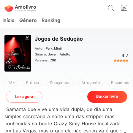
Início
Gênero
Ranking
Jogos de Sedução
Autor:
Park_Minji
Gênero:
Jovem Adulto
4.7
Palavras:
790
18+
Erótica
Dançarinos
Arrogante
Encantador
Baixar livro
Ler agora
"Samanta que vive uma vida dupla, de dia uma
simples secretária a noite uma das stripper mas
conhecidas na boate Crazy Sexy House localizada
em Las Vegas, mas o que ela não esperava é que seu