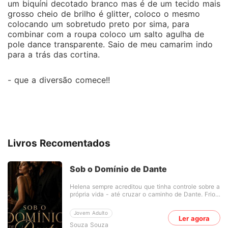
um biquíni decotado branco mas é de um tecido mais
grosso cheio de brilho é glitter, coloco o mesmo
colocando um sobretudo preto por sima, para
combinar com a roupa coloco um salto agulha de
pole dance transparente. Saio de meu camarim indo
para a trás das cortina.
- que a diversão comece!!
Livros Recomentados
Sob o Domínio de Dante
Helena sempre acreditou que tinha controle sobre a
própria vida - até cruzar o caminho de Dante. Frio,
poderoso e cercado por segredos, Dante é um
homem que não deveria fazer parte do mundo dela.
Jovem Adulto
Amigo de seu pai e marcado por um passado
Ler agora
Souza Souza
sombrio, ele representa tudo o que Helena sabe