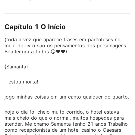
próprio chefe se encantaria pela Princess Angel e
fará de tudo para a tê-la. O que verdadeiramente
acontecerá na famosa cidade do pecado?!"
Capítulo 1 O Início
(toda a vez que aparece frases em parênteses no
meio do livro são os pensamentos dos personagens.
Boa leitura a todos 😘❤❤)
{Samanta}
- estou morta!
jogo minhas coisas em um canto qualquer do quarto.
hoje o dia foi cheio muito corrido, o hotel estava
mais cheio do que o normal, muitos hóspedes para
atender. Me chamo Samanta tenho 21 anos Trabalho
como recepcionista de um hotel casino o Caesars