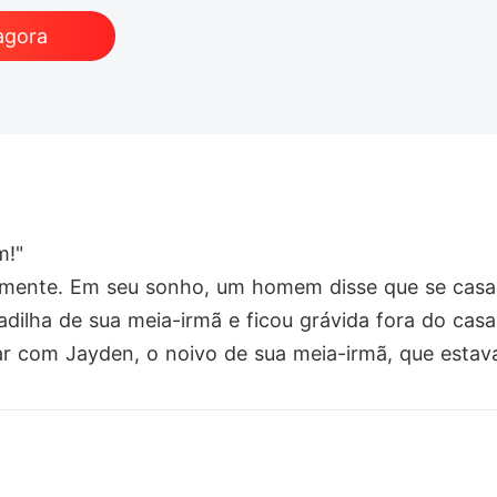
agora
!"

amente. Em seu sonho, um homem disse que se casar
adilha de sua meia-irmã e ficou grávida fora do casa
ar com Jayden, o noivo de sua meia-irmã, que estava 
com Jayden, sem esperar que Jayden fosse o homem.