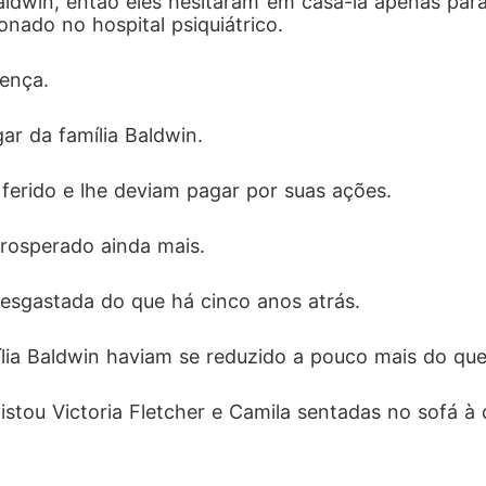
aldwin, então eles hesitaram em casá-la apenas para 
nado no hospital psiquiátrico.
rença.
ar da família Baldwin.
, ferido e lhe deviam pagar por suas ações.
prosperado ainda mais.
desgastada do que há cinco anos atrás.
ília Baldwin haviam se reduzido a pouco mais do q
stou Victoria Fletcher e Camila sentadas no sofá à d