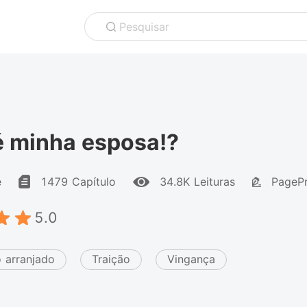
Pesquisar
é minha esposa!?
e
1479 Capítulo
34.8K Leituras
PagePr
5.0
 arranjado
Traição
Vingança