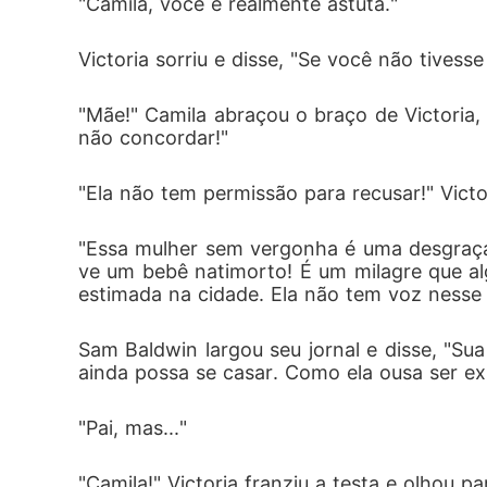
"Camila, você é realmente astuta."
Victoria sorriu e disse, "Se você não tivess
"Mãe!" Camila abraçou o braço de Victoria,
não concordar!"
"Ela não tem permissão para recusar!" Victo
"Essa mulher sem vergonha é uma desgraça
ve um bebê natimorto! É um milagre que alg
estimada na cidade. Ela não tem voz nesse 
Sam Baldwin largou seu jornal e disse, "Sua
ainda possa se casar. Como ela ousa ser ex
"Pai, mas..."
"Camila!" Victoria franziu a testa e olhou 