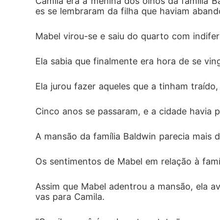
Camila era a menina dos olhos da família B
es se lembraram da filha que haviam abando
Mabel virou-se e saiu do quarto com indife
Ela sabia que finalmente era hora de se ving
Ela jurou fazer aqueles que a tinham traído
Cinco anos se passaram, e a cidade havia 
A mansão da família Baldwin parecia mais 
Os sentimentos de Mabel em relação à fam
Assim que Mabel adentrou a mansão, ela avi
vas para Camila.