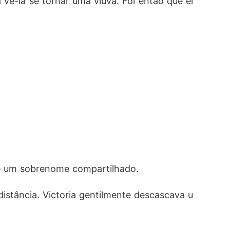
vê-la se tornar uma viúva. Foi então que el
ue um sobrenome compartilhado.
istância. Victoria gentilmente descascava u