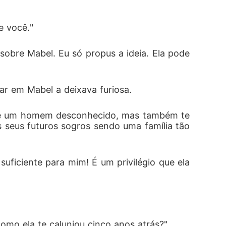
e você."
obre Mabel. Eu só propus a ideia. Ela pode 
sar em Mabel a deixava furiosa.
a de um homem desconhecido, mas também te
 seus futuros sogros sendo uma família tão 
uficiente para mim! É um privilégio que ela 
como ela te caluniou cinco anos atrás?"