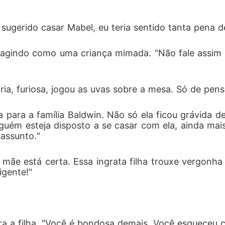
e sugerido casar Mabel, eu teria sentido tanta pena d
 agindo como uma criança mimada. "Não fale assim s
ria, furiosa, jogou as uvas sobre a mesa. Só de pen
 para a família Baldwin. Não só ela ficou grávid
uém esteja disposto a se casar com ela, ainda mais
assunto."
 mãe está certa. Essa ingrata filha trouxe vergonha s
igente!"
para a filha. "Você é bondosa demais. Você esqueceu 