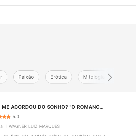
r
Paixão
Erótica
Mitologia
Mistér
 ME ACORDOU DO SONHO? "O ROMANCE
DA"
5.0
ra
WAGNER LUIZ MARQUES