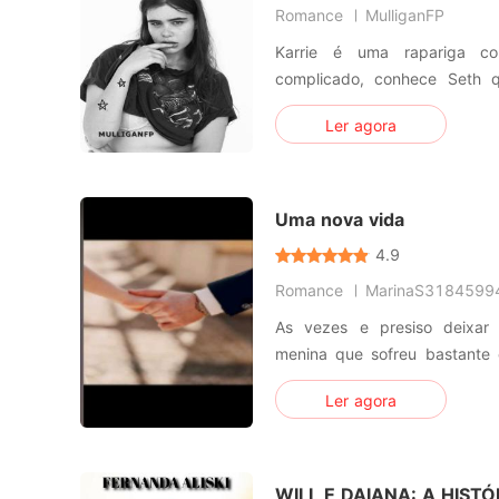
Romance
MulliganFP
Karrie é uma rapariga c
complicado, conhece Seth q
pessoa que conheceu e ele 
Ler agora
tão cruel como ela pensa. 
ao mesmo tempo transfor
completamente os ideais de K
Uma nova vida
4.9
Romance
MarinaS3184599
As vezes e presiso deixar
menina que sofreu bastante
acabou bloqueando as coi
Ler agora
como era ser ela mesma se 
filhos pensando, que isso e
acordou pra vida é começou
WILL E DAIANA: A HIST