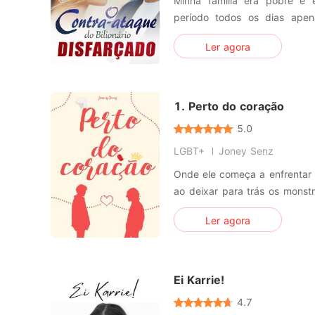
Minha família era pobre e 
período todos os dias ape
poder entrar na faculdade. N
Ler agora
garota linda da minha turma
namorar. Eu estava bem cien
para mim. Ainda assim, reu
1. Perto do coração
5.0
LGBT+
Joney Senz
Onde ele começa a enfrentar um
ao deixar para trás os monst
ganhou sua liberdade, mas 
Ler agora
suportar. No entanto, as co
você. Novos problemas surgem para desequilibrar sua
existência e jogá-lo de ca
Ei Karrie!
4.7