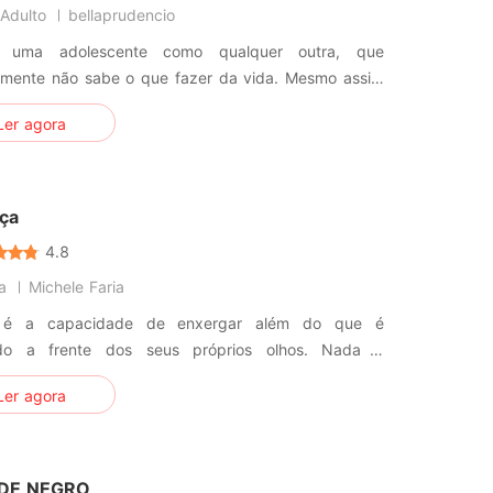
Adulto
bellaprudencio
 uma adolescente como qualquer outra, que
smente não sabe o que fazer da vida. Mesmo assim
da inteira está uma bagunça sem fim, ela não sabe
Ler agora
air e é na noite de natal, que tinha tudo para dar
, que sua vida muda de cabeça para baixo.
ça
4.8
a
Michele Faria
 é a capacidade de enxergar além do que é
do a frente dos seus próprios olhos. Nada é
ente mal, muito menos totalmente bom. E aquilo que
Ler agora
 morto pode ter deixado descendentes...
DE NEGRO