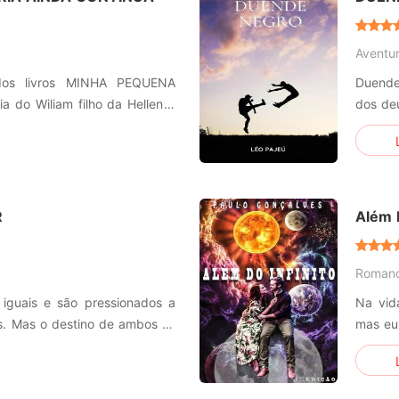
Aventu
 dos livros MINHA PEQUENA
Duende
a do Wiliam filho da Hellen e
dos de
seu gr
compan
origem
transfo
R
Além D
Roman
 iguais e são pressionados a
Na vid
is. Mas o destino de ambos se
mas eu
 realizar os seus próprios
estiver