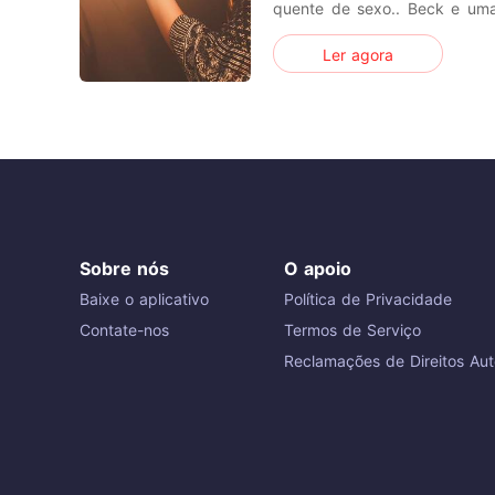
quente de sexo.. Beck e um
adora se divertir tanto 
Ler agora
rapazes, leve, carismática, c
frio e calculista, transformou
um império em menos de 2
Sobre nós
O apoio
Baixe o aplicativo
Política de Privacidade
Contate-nos
Termos de Serviço
Reclamações de Direitos Aut