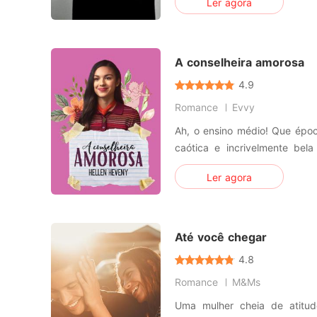
Ler agora
querendo se encaixar na 
primeiro ano no ensino médio,
ele seria um ano dife
A conselheira amorosa
4.9
Romance
Evvy
Ah, o ensino médio! Que época da vida consegue ser mais
caótica e incrivelmente bela qu
não sabia essa resposta, 
Ler agora
estava cumprindo seu papel 
vida seria muito proveitoso, 
de um psicólogo e d
Até você chegar
4.8
Romance
M&Ms
Uma mulher cheia de atitud