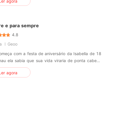
Ler agora
vai acontecer?
e e para sempre
4.8
a
Geoo
omeça com a festa de aniversário da Isabella de 18
mau ela sabia que sua vida viraria de ponta cabeça
cubir sobre seres sobrenaturais.E conhecer um
Ler agora
lindo que mudaria sua vida.