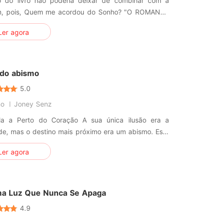
lo do livro não poderia deixar de combinar com a
, pois, Quem me acordou do Sonho? "O ROMANCE
A" Combina perfeitamente com uma noite ao luar
Ler agora
nando as delicias da vida e sonhando com a
o de alcançar o que desejamos. Ao vermos a lua,
etamos através do seu brilho
 do abismo
5.0
no
Joney Senz
Perto do Coração A sua única ilusão era a
de, mas o destino mais próximo era um abismo. Este
ário de Mason, um adolescente com memórias e
Ler agora
los que o impedem de viver em paz, ele tenta fazer
les exercício de escrever num caderno tudo o que
erve dentro dele
a Luz Que Nunca Se Apaga
4.9