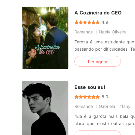
A Cozineira do CEO
4.9
Romance
Naely Oliveira
Tereza é uma estudante que
passando por dificuldades, 
seu próprio restaurante, el
Ler agora
aceita o primeiro emprego qu
de cozinha de um bilionário (Marcelo) Mar
bem sucedido e exigen
Esse sou eu!
5.0
Romance
Gabriela Tiffany
"Ela é a garota mais bela q
claro que existe outras gar
qualquer coisa." Liam, é mais um entre os adolescentes