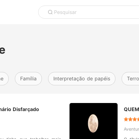
Pesquisar
e
me
Família
Interpretação de papéis
Terro
nário Disfarçado
QUEM
DA VI
Aventu