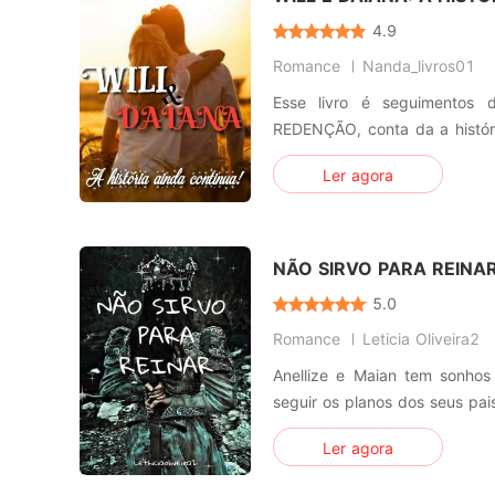
4.9
Romance
Nanda_livros01
Esse livro é seguimentos
REDENÇÃO, conta da a históri
a Daiana, filha do Kaleb.
Ler agora
NÃO SIRVO PARA REINA
5.0
Romance
Leticia Oliveira2
Anellize e Maian tem sonhos
seguir os planos dos seus pa
esbarram e eles lutam para
Ler agora
sonhos.