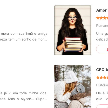
Amor 
Roman
 mora com sua irmã e amiga
Uma ga
Tereza tem um sonho de monta
delica
a precisa de dinheiro então
especial
e acha pela frente, ser chefe
celo é um cara
CEO l
História
ue já vi em toda minha vida,
Ele é 
otas. Mas a Alyson... Supera
que v
descon