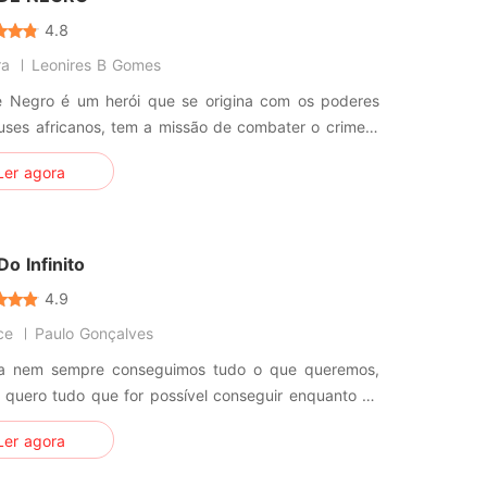
4.8
ra
Leonires B Gomes
 Negro é um herói que se origina com os poderes
uses africanos, tem a missão de combater o crime e
ande rival é Espírito Negro. Duende Negro tem como
Ler agora
heiros a guerreira Xuan e Curiango. Xuan tem
 da mitologia chinesa, tem poderes especiais e se
rma na águia harpi
o Infinito
4.9
ce
Paulo Gonçalves
a nem sempre conseguimos tudo o que queremos,
 quero tudo que for possível conseguir enquanto eu
 vivo.
Ler agora