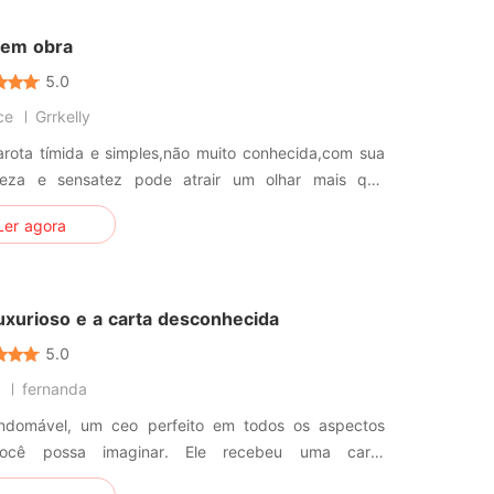
em obra
5.0
ce
Grrkelly
rota tímida e simples,não muito conhecida,com sua
deza e sensatez pode atrair um olhar mais que
....
Ler agora
uxurioso e a carta desconhecida
5.0
fernanda
indomável, um ceo perfeito em todos os aspectos
ocê possa imaginar. Ele recebeu uma carta
hecida e conheceu uma mulher que ele não queria.