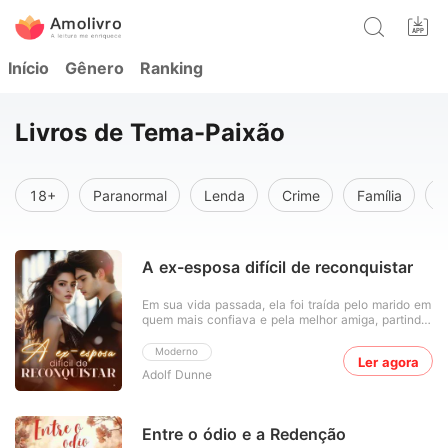
Início
Gênero
Ranking
Livros de Tema-Paixão
18+
Paranormal
Lenda
Crime
Família
I
A ex-esposa difícil de reconquistar
Em sua vida passada, ela foi traída pelo marido em
quem mais confiava e pela melhor amiga, partindo
do mundo sem um pingo de dignidade.
Felizmente, Deus lhe deu uma segunda chance.
Moderno
Ler agora
No momento em que ela abriu os olhos de novo,
Adolf Dunne
seu marido recém-casado estava tentando matá-
la. Por fim, ela es
Entre o ódio e a Redenção