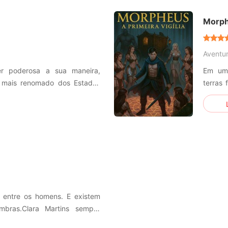
qu
visões
Morphe
Aventu
r poderosa a sua maneira,
Em um 
l mais renomado dos Estados
terras
to de medicina que deixam
um tir
Ela é dona de si mesma, sabe
mágica
a com o que pensam dela e
desse 
nha ou a
dotada
 entre os homens. E existem
bras.Clara Martins sempre
dia ser encontrada com uma