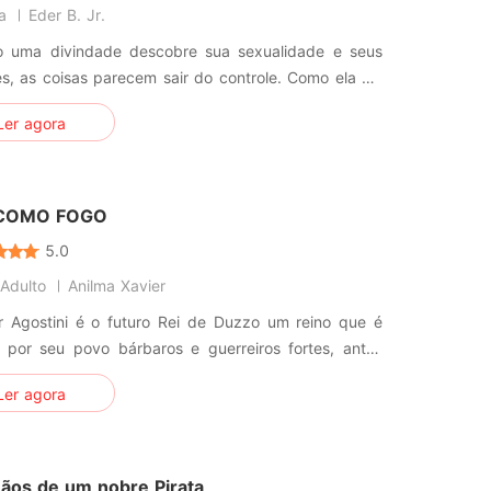
a
Eder B. Jr.
 uma divindade descobre sua sexualidade e seus
s, as coisas parecem sair do controle. Como ela vai
com as mudanças à cada nova realidade e como
Ler agora
lará seus poderes a cada nova paixão? Seria alguém
de subjulgá-la e dominá-la completamente, diante
s desejos carnais?
 COMO FOGO
5.0
Adulto
Anilma Xavier
ir Agostini é o futuro Rei de Duzzo um reino que é
 por seu povo bárbaros e guerreiros fortes, antes
 pai o Rei Augusto Agostini passar a coroa para
Ler agora
r, seu reino entrou em guerra com o reino de zaffi
ferente de Duzzo era um reino pacífico e próspera
a governado p
ãos de um nobre Pirata