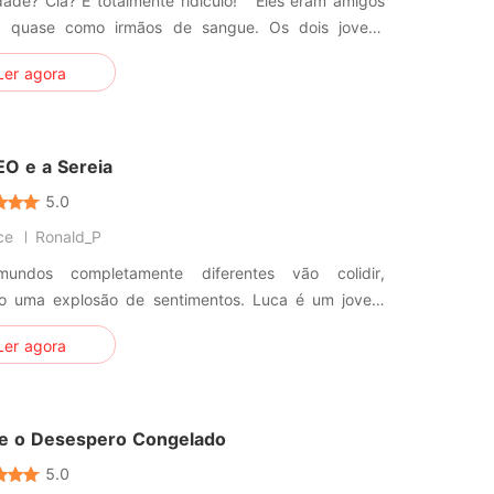
ade? Clã? É totalmente ridículo!" Eles eram amigos
s, quase como irmãos de sangue. Os dois jovens
s talentosos do Nan Clã foram bem respeitados.
Ler agora
udo ficou completamente diferente. Ricky Nan não
is um jovem mestre talentoso, mas um idiota nos
de todo mundo.
O e a Sereia
5.0
ce
Ronald_P
undos completamente diferentes vão colidir,
o uma explosão de sentimentos. Luca é um jovem
ue aos 25 anos fundou a própria empresa de
Ler agora
o de jogos, após ganhar fama e dinheiro como gamer
lescência. Racional, rabugento e emocionalmente
o. Micaela é pura energia. Aleg
 e o Desespero Congelado
5.0