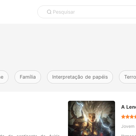
Pesquisar
me
Família
Interpretação de papéis
Terro
A Len
Jovem 