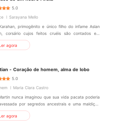
5.0
ce
Sarayana Mello
Karahan, primogênito e único filho do infame Aslan
n, corsário cujos feitos cruéis são contados em
s e cânticos de temor por toda a vastidão dos sete
Ler agora
 recebe de seu pai um encargo de grande vileza.
do é que o jovem lance mão de suas astúcias e
s para capturar a
tian - Coração de homem, alma de lobo
5.0
omem
Maria Clara Castro
Martin nunca imaginou que sua vida pacata poderia
ravessada por segredos ancestrais e uma maldição
 Ao cruzar o caminho de Sebastian D'Arganville, um
Ler agora
marcado por uma antiga promessa selada sob a
 lua, ela é arrastada para um mundo de sombras,