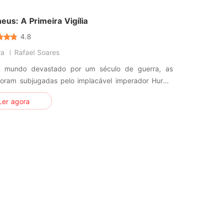
 de vidas passadas e
us: A Primeira Vigília
4.8
ra
Rafael Soares
mundo devastado por um século de guerra, as
 foram subjugadas pelo implacável imperador Hurok,
ano cujo domínio sombrio foi consolidado por artes
Ler agora
s proibidas e uma ambição insaciável. No centro
conflito épico, os metamorfos – uma raça singular
 da habilidade de as