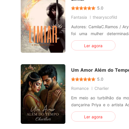
5.0
Fantasia
thearyscofild
Autores: CamilaC.Ramos / Aryel Rocha Sara
foi uma mulher determina
grandiosamente enaltecida 
Ler agora
desnorteantes em sua vida, 
Chelsea, para a Noruega, com
museu mais famoso do país
Um Amor Além do Temp
5.0
Romance
Charlier
Em meio ao turbilhão da m
dançarina Priya e o artista 
estão ligadas por um fio 
Ler agora
violento ameaça o legado de s
forças para protegê-lo. U