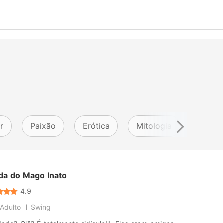
r
Paixão
Erótica
Mitologia
Mistér
da do Mago Inato
4.9
Adulto
Swing