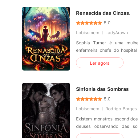
aguarda, revelando um amor 
Renascida das Cinzas.
5.0
Lobisomem
LadyArawn
Sophia Turner é uma mulhe
enfermeira chefe do hospita
Unidos, com um conhecimen
Ler agora
muitos médicos com inveja. 
o que quer, não se import
muitos dizem que ela é estra
Sinfonia das Sombras
5.0
Lobisomem
Rodrigo Borges
Existem monstros escondidos
deuses observando das som
acreditou que a verdade po